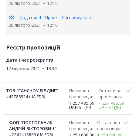
26 лютого 2021
12:10
visibility
Додаток 4 - Проект Договору.docx
26 лютого 2021
12:10
Реєстр пропозицій
Дата і час розкриття
17 березня 2021
13:39
ТОВ "САНСНОУ БІЛДІНГ"
Первинна
Остаточна
#42785524 (UA-EDR)
пропозиція:
пропозиція:
1 257 485,59
1 257 485,59
UAH
з ПДВ
UAH
з ПДВ
ФОП "ПОСТОЛЬНИК
Первинна
Остаточна
АНДРІЙ ВІКТОРОВИЧ"
пропозиція:
пропозиція:
#2564418853 (UA-EDR)
1 258 600,00
1 258 600,00