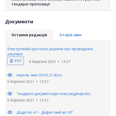
тендерні пропозиції
Документи
Остання редакція
Історія змін
Електронний протокол рішення про проведення
закупівлі
PDF
description
9 березня 2021
13:37
visibility
перелік змін 09.03.21.docx
9 березня 2021
13:37
visibility
Тендерна документація нова редакція.doc
9 березня 2021
13:37
visibility
Додаток 4.1 - Дефектний акт.rtf