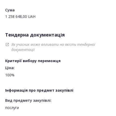
Сума
1 258 648,00
UAH
Тендерна документація
Як учасник може впливати на якість тендерної
open_in_new
документації
Критерії вибору переможця
Ціна:
100%
Інформація про предмет закупівлі
Вид предмету закупівлі:
послуги