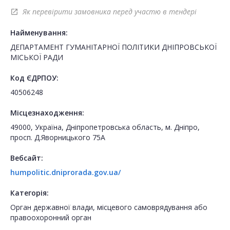
Як перевірити замовника перед участю в тендері
open_in_new
Найменування:
ДЕПАРТАМЕНТ ГУМАНІТАРНОЇ ПОЛІТИКИ ДНІПРОВСЬКОЇ
МІСЬКОЇ РАДИ
Код ЄДРПОУ:
40506248
Місцезнаходження:
49000, Україна, Дніпропетровська область, м. Дніпро,
просп. Д.Яворницького 75А
Вебсайт:
humpolitic.dniprorada.gov.ua/
Категорія:
Орган державної влади, місцевого самоврядування або
правоохоронний орган