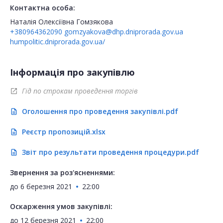
Контактна особа:
Наталія Олексіївна Гомзякова
+380964362090
gomzyakova@dhp.dniprorada.gov.ua
humpolitic.dniprorada.gov.ua/
Інформація про закупівлю
Гід по строкам проведення торгів
open_in_new
Оголошення про проведення закупівлі.pdf
description
Реєстр пропозицій.xlsx
description
Звіт про результати проведення процедури.pdf
description
Звернення за роз'ясненнями:
до
6 березня 2021
22:00
Оскарження умов закупівлі:
до
12 березня 2021
22:00