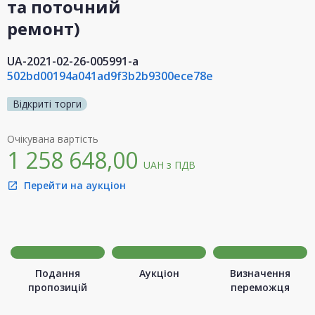
та поточний
ремонт)
UA-2021-02-26-005991-a
502bd00194a041ad9f3b2b9300ece78e
Відкриті торги
Очікувана вартість
1 258 648,00
UAH
з ПДВ
Перейти на аукціон
open_in_new
Подання
Аукціон
Визначення
пропозицій
переможця