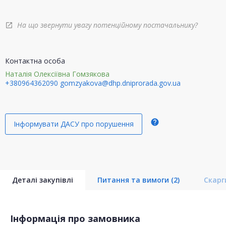
На що звернути увагу потенційному постачальнику?
open_in_new
Контактна особа
Наталія Олексіївна Гомзякова
+380964362090
gomzyakova@dhp.dniprorada.gov.ua
help
Інформувати ДАСУ про порушення
Деталі закупівлі
Питання та вимоги
(2)
Скар
Інформація про замовника