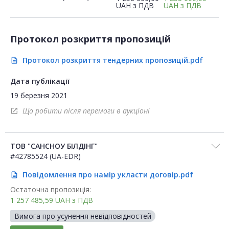
UAH
з ПДВ
UAH
з ПДВ
Протокол розкриття пропозицій
Протокол розкриття тендерних пропозицій.pdf
description
Дата публікації
19 березня 2021
Що робити після перемоги в аукціоні
open_in_new
ТОВ "САНСНОУ БІЛДІНГ"
#42785524 (UA-EDR)
Повідомлення про намір укласти договір.pdf
description
Остаточна пропозиція:
1 257 485,59
UAH
з ПДВ
Вимога про усунення невідповідностей