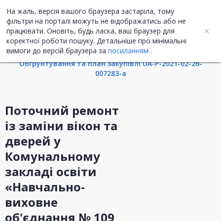
На жаль, версія вашого браузера застаріла, тому
UA
ENG
фільтри на порталі можуть не відображатись або не
працювати. Оновіть, будь ласка, ваш браузер для
коректної роботи пошуку. Детальніше про мінімальні
Інформація про закупівлю
вимоги до версій браузера за
посиланням
.
Обгрунтування та план закупівлі UA-P-2021-02-26-
007283-a
Поточний ремонт
із заміни вікон та
дверей у
Комунальному
закладі освіти
«Навчально-
виховне
об'єднання № 109