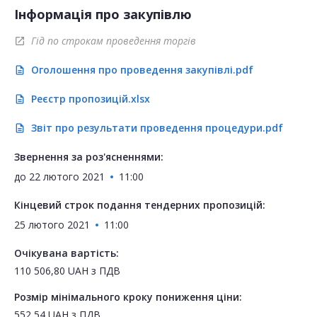
Інформація про закупівлю
Гід по строкам проведення торгів
open_in_new
Оголошення про проведення закупівлі.pdf
description
Реєстр пропозицій.xlsx
description
Звіт про результати проведення процедури.pdf
description
Звернення за роз'ясненнями:
до
22 лютого 2021
11:00
Кінцевий строк подання тендерних пропозицій:
25 лютого 2021
11:00
Очікувана вартість:
110 506,80
UAH
з ПДВ
Розмір мінімального кроку пониження ціни:
552,54
UAH
з ПДВ