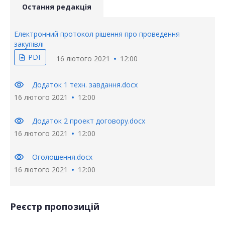
Остання редакція
Електронний протокол рішення про проведення
закупівлі
PDF
description
16 лютого 2021
12:00
visibility
Додаток 1 техн. завдання.docx
16 лютого 2021
12:00
visibility
Додаток 2 проект договору.docx
16 лютого 2021
12:00
visibility
Оголошення.docx
16 лютого 2021
12:00
Реєстр пропозицій