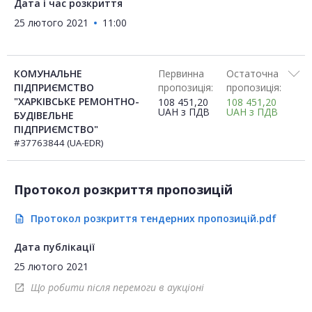
Дата і час розкриття
25 лютого 2021
11:00
КОМУНАЛЬНЕ
Первинна
Остаточна
ПІДПРИЄМСТВО
пропозиція:
пропозиція:
"ХАРКІВСЬКЕ РЕМОНТНО-
108 451,20
108 451,20
UAH
з ПДВ
UAH
з ПДВ
БУДІВЕЛЬНЕ
ПІДПРИЄМСТВО"
#37763844 (UA-EDR)
Протокол розкриття пропозицій
Протокол розкриття тендерних пропозицій.pdf
description
Дата публікації
25 лютого 2021
Що робити після перемоги в аукціоні
open_in_new