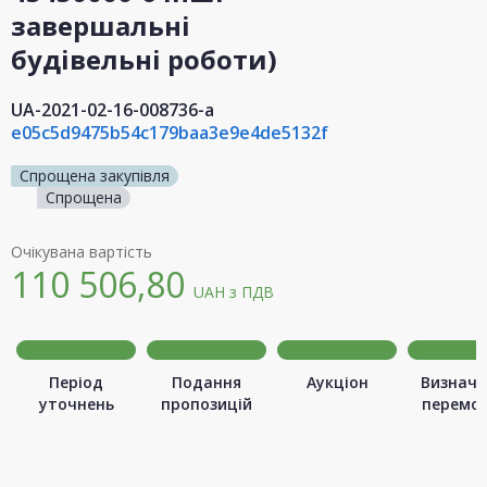
завершальні
будівельні роботи)
UA-2021-02-16-008736-a
e05c5d9475b54c179baa3e9e4de5132f
Спрощена закупівля
Спрощена
Очікувана вартість
110 506,80
UAH
з ПДВ
Період
Подання
Аукціон
Визначе
уточнень
пропозицій
перемо