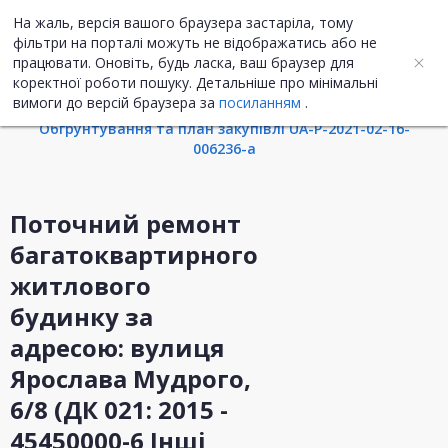
На жаль, версія вашого браузера застаріла, тому
UA
ENG
фільтри на порталі можуть не відображатись або не
працювати. Оновіть, будь ласка, ваш браузер для
коректної роботи пошуку. Детальніше про мінімальні
Інформація про закупівлю
вимоги до версій браузера за
посиланням
.
Обгрунтування та план закупівлі UA-P-2021-02-16-
006236-a
Поточний ремонт
багатоквартирного
житлового
будинку за
адресою: вулиця
Ярослава Мудрого,
6/8 (ДК 021: 2015 -
45450000-6 Інші