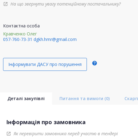
На що звернути увагу потенційному постачальнику?
open_in_new
Контактна особа
Кравченко Олег
057-760-73-31
dgkh.hmr@gmail.com
help
Інформувати ДАСУ про порушення
Деталі закупівлі
Питання та вимоги
(0)
Скар
Інформація про замовника
Як перевірити замовника перед участю в тендері
open_in_new