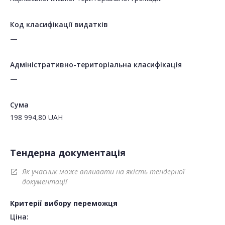
Код класифікації видатків
—
Адміністративно-територіальна класифікація
—
Сума
198 994,80
UAH
Тендерна документація
Як учасник може впливати на якість тендерної
open_in_new
документації
Критерії вибору переможця
Ціна: