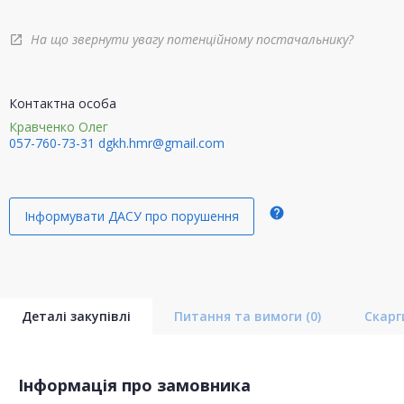
На що звернути увагу потенційному постачальнику?
open_in_new
Контактна особа
Кравченко Олег
057-760-73-31
dgkh.hmr@gmail.com
help
Інформувати ДАСУ про порушення
Деталі закупівлі
Питання та вимоги
(0)
Скар
Інформація про замовника