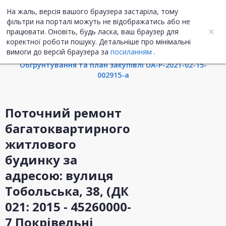
На жаль, версія вашого браузера застаріла, тому
UA
ENG
фільтри на порталі можуть не відображатись або не
працювати. Оновіть, будь ласка, ваш браузер для
коректної роботи пошуку. Детальніше про мінімальні
Інформація про закупівлю
вимоги до версій браузера за
посиланням
.
Обгрунтування та план закупівлі UA-P-2021-02-15-
002915-a
Поточний ремонт
багатоквартирного
житлового
будинку за
адресою: вулиця
Тобольська, 38, (ДК
021: 2015 - 45260000-
7 Покрівельні