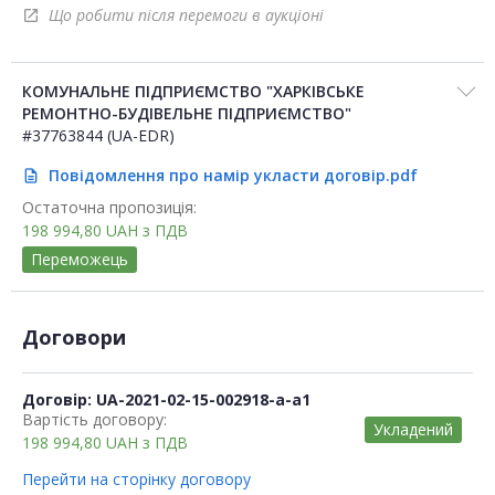
Що робити після перемоги в аукціоні
open_in_new
КОМУНАЛЬНЕ ПІДПРИЄМСТВО "ХАРКІВСЬКЕ
РЕМОНТНО-БУДІВЕЛЬНЕ ПІДПРИЄМСТВО"
#37763844 (UA-EDR)
Повідомлення про намір укласти договір.pdf
description
Остаточна пропозиція:
198 994,80
UAH
з ПДВ
Переможець
Договори
Договір: UA-2021-02-15-002918-a-a1
Вартість договору:
Укладений
198 994,80
UAH
з ПДВ
Перейти на сторінку договору