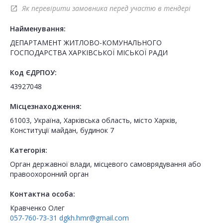
Як перевірити замовника перед участю в тендері
open_in_new
Найменування:
ДЕПАРТАМЕНТ ЖИТЛОВО-КОМУНАЛЬНОГО
ГОСПОДАРСТВА ХАРКІВСЬКОЇ МІСЬКОЇ РАДИ
Код ЄДРПОУ:
43927048
Місцезнаходження:
61003, Україна, Харківська область, місто Харків,
Конституції майдан, будинок 7
Категорія:
Орган державної влади, місцевого самоврядування або
правоохоронний орган
Контактна особа:
Кравченко Олег
057-760-73-31
dgkh.hmr@gmail.com