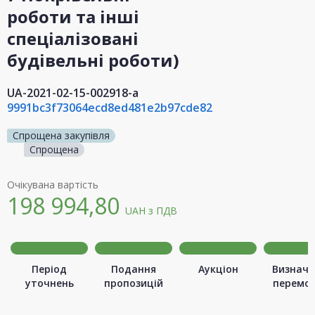
роботи та інші
спеціалізовані
будівельні роботи)
UA-2021-02-15-002918-a
9991bc3f73064ecd8ed481e2b97cde82
Спрощена закупівля
Спрощена
Очікувана вартість
198 994,80
UAH
з ПДВ
Період
Подання
Аукціон
Визначе
уточнень
пропозицій
перемо