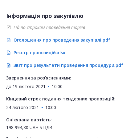
Інформація про закупівлю
Гід по строкам проведення торгів
open_in_new
Оголошення про проведення закупівлі.pdf
description
Реєстр пропозицій.xlsx
description
Звіт про результати проведення процедури.pdf
description
Звернення за роз'ясненнями:
до
19 лютого 2021
10:00
Кінцевий строк подання тендерних пропозицій:
24 лютого 2021
10:00
Очікувана вартість:
198 994,80
UAH
з ПДВ