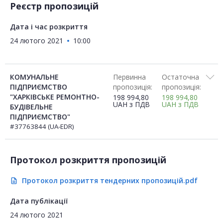
Реєстр пропозицій
Дата і час розкриття
24 лютого 2021
10:00
КОМУНАЛЬНЕ
Первинна
Остаточна
ПІДПРИЄМСТВО
пропозиція:
пропозиція:
"ХАРКІВСЬКЕ РЕМОНТНО-
198 994,80
198 994,80
UAH
з ПДВ
UAH
з ПДВ
БУДІВЕЛЬНЕ
ПІДПРИЄМСТВО"
#37763844 (UA-EDR)
Протокол розкриття пропозицій
Протокол розкриття тендерних пропозицій.pdf
description
Дата публікації
24 лютого 2021