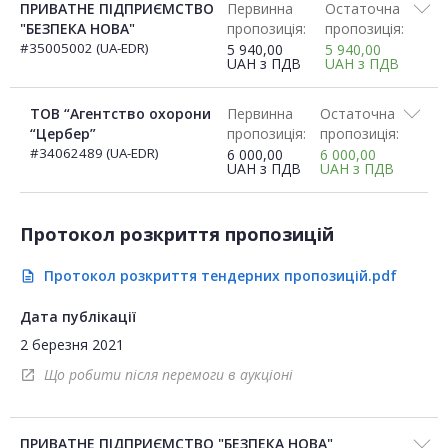
ПРИВАТНЕ ПІДПРИЄМСТВО
Первинна
Остаточна
"БЕЗПЕКА НОВА"
пропозиція:
пропозиція:
#35005002 (UA-EDR)
5 940,00
5 940,00
UAH
з ПДВ
UAH
з ПДВ
ТОВ “Агентство охорони
Первинна
Остаточна
“Цербер”
пропозиція:
пропозиція:
#34062489 (UA-EDR)
6 000,00
6 000,00
UAH
з ПДВ
UAH
з ПДВ
Протокол розкриття пропозицій
Протокол розкриття тендерних пропозицій.pdf
description
Дата публікації
2 березня 2021
Що робити після перемоги в аукціоні
open_in_new
ПРИВАТНЕ ПІДПРИЄМСТВО "БЕЗПЕКА НОВА"