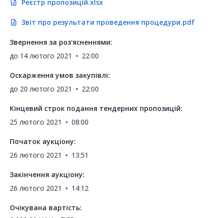
Реєстр пропозицій.xlsx
description
Звіт про результати проведення процедури.pdf
description
Звернення за роз'ясненнями:
до
14 лютого 2021
22:00
Оскарження умов закупівлі:
до
20 лютого 2021
22:00
Кінцевий строк подання тендерних пропозицій:
25 лютого 2021
08:00
Початок аукціону:
26 лютого 2021
13:51
Закінчення аукціону:
26 лютого 2021
14:12
Очікувана вартість: