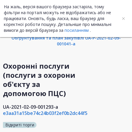
На жаль, версія вашого браузера застаріла, тому
UA
ENG
фільтри на порталі можуть не відображатись або не
працювати. Оновіть, будь ласка, ваш браузер для
коректної роботи пошуку. Детальніше про мінімальні
Інформація про закупівлю
вимоги до версій браузера за
посиланням
.
Обгрунтування та план закупівлі UA-P-2021-02-09-
001041-a
Охоронні послуги
(послуги з охорони
об'єкту за
допомогою ПЦС)
UA-2021-02-09-001293-a
e3aa31a15be74c24b03f2ef0b2dc44f5
Відкриті торги