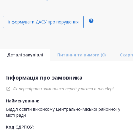
help
Інформувати ДАСУ про порушення
Деталі закупівлі
Питання та вимоги
(0)
Скар
Інформація про замовника
Як перевірити замовника перед участю в тендері
open_in_new
Найменування:
Відділ освіти виконкому Центрально-Міської районної у
місті ради
Код ЄДРПОУ: