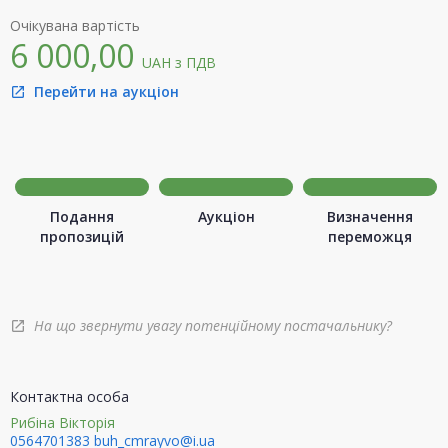
Очікувана вартість
6 000,00
UAH
з ПДВ
Перейти на аукціон
open_in_new
Подання
Аукціон
Визначення
пропозицій
переможця
На що звернути увагу потенційному постачальнику?
open_in_new
Контактна особа
Рибіна Вікторія
0564701383
buh_cmrayvo@i.ua