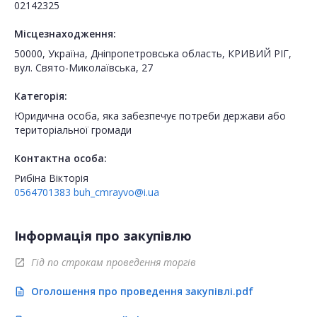
02142325
Місцезнаходження:
50000, Україна, Дніпропетровська область, КРИВИЙ РІГ,
вул. Свято-Миколаївська, 27
Категорія:
Юридична особа, яка забезпечує потреби держави або
територіальної громади
Контактна особа:
Рибіна Вікторія
0564701383
buh_cmrayvo@i.ua
Інформація про закупівлю
Гід по строкам проведення торгів
open_in_new
Оголошення про проведення закупівлі.pdf
description