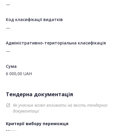
—
Код класифікації видатків
—
Адміністративно-територіальна класифікація
—
Сума
6 000,00
UAH
Тендерна документація
Як учасник може впливати на якість тендерної
open_in_new
документації
Критерії вибору переможця