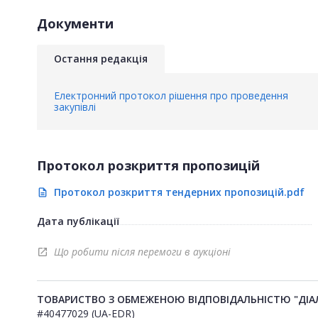
Документи
Остання редакція
Електронний протокол рішення про проведення
закупівлі
Протокол розкриття пропозицій
Протокол розкриття тендерних пропозицій.pdf
description
Дата публікації
Що робити після перемоги в аукціоні
open_in_new
ТОВАРИСТВО З ОБМЕЖЕНОЮ ВІДПОВІДАЛЬНІСТЮ "ДІА
#40477029 (UA-EDR)