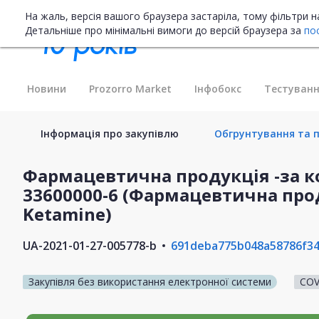
На жаль, версія вашого браузера застаріла, тому фільтри 
Детальніше про мінімальні вимоги до версій браузера за
по
Новини
Prozorro Market
Інфобокс
Тестуванн
Інформація про закупівлю
Обгрунтування та п
Фармацевтична продукція -за ко
33600000-6 (Фармацевтична прод
Ketamine)
UA-2021-01-27-005778-b
691deba775b048a58786f34
Закупівля без використання електронної системи
COV