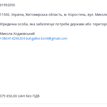
01992050
11500, Україна, Житомирська область, м. Коростень, вул. Миколи
Юридична особа, яка забезпечує потреби держави або територі
Микола Ходаківський
+380414296204
buhgalter.kcml@gmail.com
375 650,00
UAH
без ПДВ