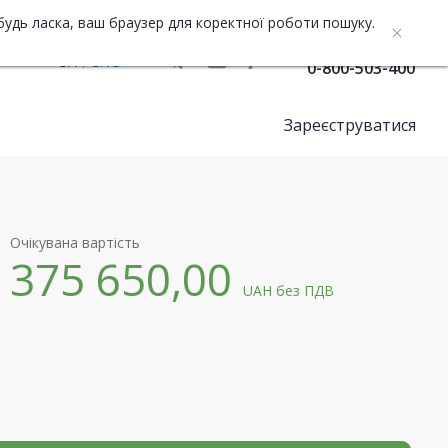
будь ласка, ваш браузер для коректної роботи пошуку.
Служба підтримки
UA
ENG
0-800-503-400
Зареєструватися
Очікувана вартість
375 650,00
UAH
без ПДВ