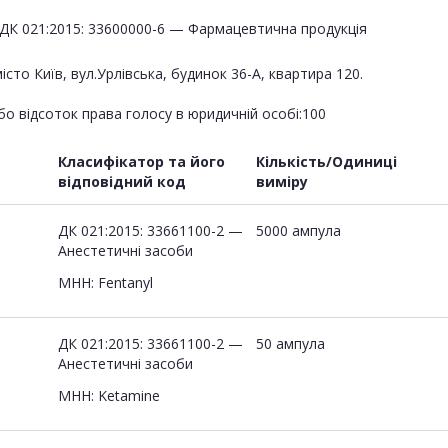
ДК 021:2015: 33600000-6 — Фармацевтична продукція
істо Київ, вул.Урлівська, будинок 36-А, квартира 120.
в
бо відсоток права голосу в юридичній особі:100
Класифікатор та його
Кількість/Одиниці
відповідний код
виміру
ДК 021:2015: 33661100-2 —
5000 ампула
Анестетичні засоби
МНН: Fentanyl
ДК 021:2015: 33661100-2 —
50 ампула
Анестетичні засоби
МНН: Ketamine