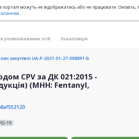
на порталі можуть не відображатись або не працювати. Оновіть, 
силанням
.
я уповноважених осіб
Локалізація
лан закупівлі UA-P-2021-01-27-008891-b
дом CPV за ДК 021:2015 -
укція) (МНН: Fentanyl,
8af552120
ID-19