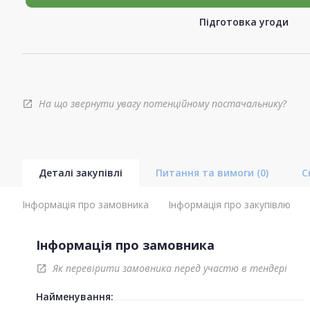
Підготовка угоди
На що звернути увагу потенційному постачальнику?
open_in_new
Деталі закупівлі
Питання та вимоги
(0)
С
Інформація про замовника
Інформація про закупівлю
Інформація про замовника
Як перевірити замовника перед участю в тендері
open_in_new
Найменування: