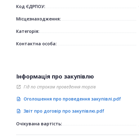
Код ЄДРПОУ:
Місцезнаходження:
Категорія:
Контактна особа:
Інформація про закупівлю
Гід по строкам проведення торгів
open_in_new
Оголошення про проведення закупівлі.pdf
description
Звіт про договір про закупівлю.pdf
description
Очікувана вартість: