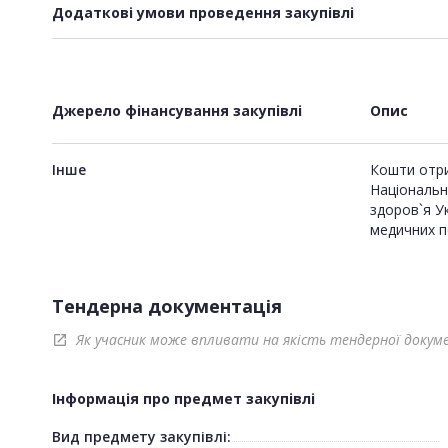
Додаткові умови проведення закупівлі
Джерело фінансування закупівлі
Опис
Інше
Кошти отри
Національн
здоров`я У
медичних п
Тендерна документація
Як учасник може впливати на якість тендерної докум
open_in_new
Інформація про предмет закупівлі
Вид предмету закупівлі: