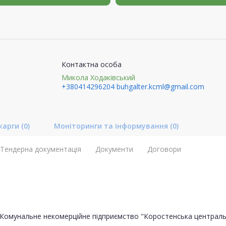
Контактна особа
Микола Ходаківський
+380414296204
buhgalter.kcml@gmail.com
карги
(0)
Моніторинги та інформування
(0)
Тендерна документація
Документи
Договори
Комунальне некомерційне підприємство "Коростенська центральн