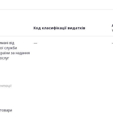
Код класифікації видатків
мані від
—
ої служби
країни за надання
ослуг
ентації
товари