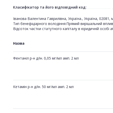
Класифікатор та його відповідний код:
Іванова Валентина Гаврилівна, Україна., Україна, 02081, м
Тип бенефіціарного володіння:Прямий вирішальний впли
Відсоток частки статутного капіталу в юридичній особі а
Назва
Фентаніл р-н д/ін. 0,05 мг/мл амп. 2 мл
Кетамін р-н д/ін. 50 мг/мл амп. 2 мл