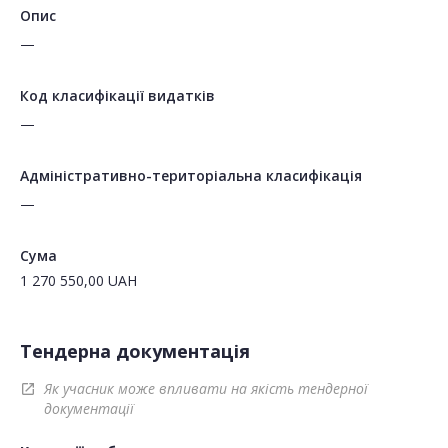
Опис
—
Код класифікації видатків
—
Адміністративно-територіальна класифікація
—
Сума
1 270 550,00
UAH
Тендерна документація
Як учасник може впливати на якість тендерної
open_in_new
документації