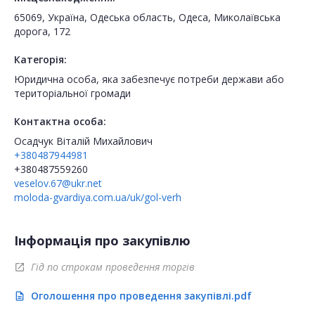
65069, Україна, Одеська область, Одеса, Миколаївська
дорога, 172
Категорія:
Юридична особа, яка забезпечує потреби держави або
територіальної громади
Контактна особа:
Осадчук Віталій Михайлович
+380487944981
+380487559260
veselov.67@ukr.net
moloda-gvardiya.com.ua/uk/gol-verh
Інформація про закупівлю
Гід по строкам проведення торгів
open_in_new
Оголошення про проведення закупівлі.pdf
description