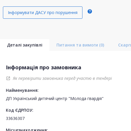
help
Інформувати ДАСУ про порушення
Деталі закупівлі
Питання та вимоги
(0)
Скар
Інформація про замовника
Як перевірити замовника перед участю в тендері
open_in_new
Найменування:
ДП Український дитячий центр "Молода гвардія"
Код ЄДРПОУ:
33636307
Місцезнаходження: