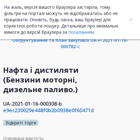
На жаль, версія вашого браузера застаріла, тому
UA
ENG
фільтри на порталі можуть не відображатись або не
працювати. Оновіть, будь ласка, ваш браузер для
коректної роботи пошуку. Детальніше про мінімальні
Інформація про закупівлю
вимоги до версій браузера за
посиланням
.
Обгрунтування та план закупівлі UA-P-2021-01-16-
000782-c
Нафта і дистиляти
(Бензини моторні,
дизельне паливо.)
UA-2021-01-16-000308-b
e9ec230029e448f0b2b0938e0f60471d
Відкриті торги
Очікувана вартість