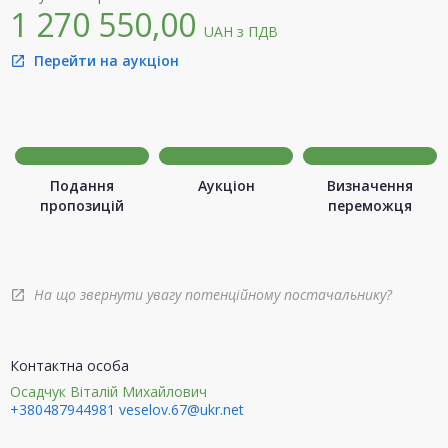
1 270 550,00
UAH
з ПДВ
Перейти на аукціон
open_in_new
Подання
Аукціон
Визначення
пропозицій
переможця
На що звернути увагу потенційному постачальнику?
open_in_new
Контактна особа
Осадчук Віталій Михайлович
+380487944981
veselov.67@ukr.net