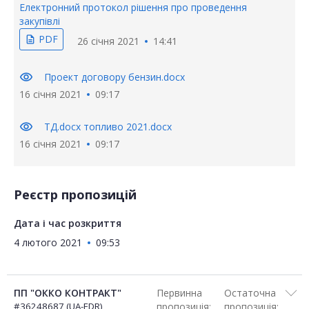
Електронний протокол рішення про проведення
закупівлі
PDF
description
26 січня 2021
14:41
visibility
Проект договору бензин.docx
16 січня 2021
09:17
visibility
ТД.docx топливо 2021.docx
16 січня 2021
09:17
Реєстр пропозицій
Дата і час розкриття
4 лютого 2021
09:53
ПП "ОККО КОНТРАКТ"
Первинна
Остаточна
#36248687 (UA-EDR)
пропозиція:
пропозиція: