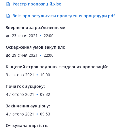
Реєстр пропозицій.xlsx
description
Звіт про результати проведення процедури.pdf
description
Звернення за роз'ясненнями:
до
23 січня 2021
22:00
Оскарження умов закупівлі:
до
29 січня 2021
22:00
Кінцевий строк подання тендерних пропозицій:
3 лютого 2021
10:00
Початок аукціону:
4 лютого 2021
09:32
Закінчення аукціону:
4 лютого 2021
09:53
Очікувана вартість: