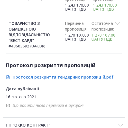
1 243 170,00
1 243 170,00
UAH
з ПДВ
UAH
з ПДВ
ТОВАРИСТВО З
Первинна
Остаточна
ОБМЕЖЕНОЮ
пропозиція:
пропозиція:
ВІДПОВІДАЛЬНІСТЮ
1 270 107,00
1 270 107,00
UAH
з ПДВ
UAH
з ПДВ
"ВЕСТ КАРД"
#43603592 (UA-EDR)
Протокол розкриття пропозицій
Протокол розкриття тендерних пропозицій.pdf
description
Дата публікації
16 лютого 2021
Що робити після перемоги в аукціоні
open_in_new
ПП "ОККО КОНТРАКТ"