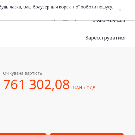
будь ласка, ваш браузер для коректної роботи пошуку.
Служба підтримки
UA
ENG
0-800-503-400
Зареєструватися
Очікувана вартість
761 302,08
UAH
з ПДВ