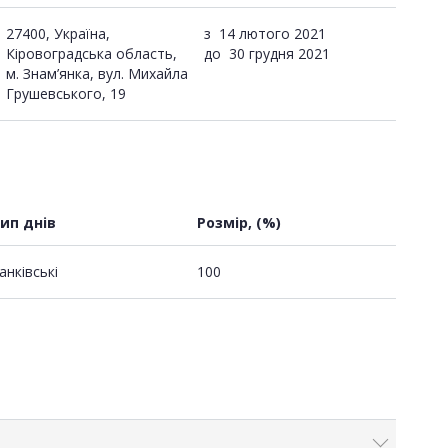
27400, Україна,
з
14 лютого 2021
Кіровоградська область,
до
30 грудня 2021
м. Знам’янка, вул. Михайла
Грушевського, 19
ип днів
Розмір, (%)
анківські
100