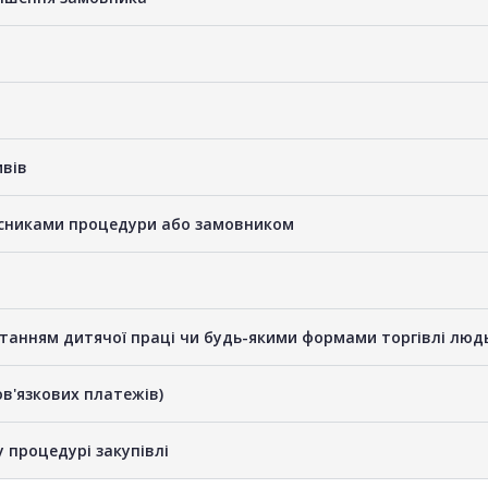
ивів
часниками процедури або замовником
станням дитячої праці чи будь-якими формами торгівлі люд
бов'язкових платежів)
у процедурі закупівлі