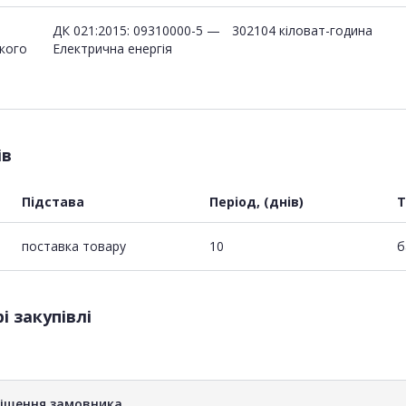
ДК 021:2015: 09310000-5 —
302104 кіловат-година
ького
Електрична енергія
ів
Підстава
Період, (днів)
Т
поставка товару
10
б
і закупівлі
рішення замовника