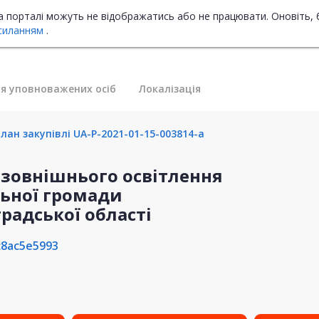
на порталі можуть не відображатись або не працювати. Оновіть, 
силанням
.
я уповноважених осіб
Локалізація
лан закупівлі UA-P-2021-01-15-003814-a
в зовнішнього освітлення
льної громади
радської області
c8ac5e5993