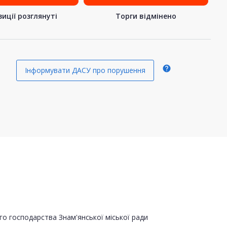
иції розглянуті
Торги відмінено
help
Інформувати ДАСУ про порушення
о господарства Знам'янської міської ради