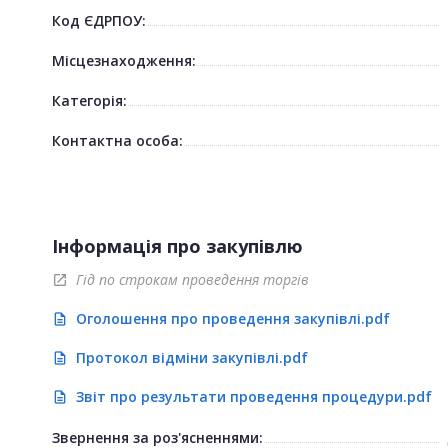
Код ЄДРПОУ:
Місцезнаходження:
Категорія:
Контактна особа:
Інформація про закупівлю
Гід по строкам проведення торгів
open_in_new
Оголошення про проведення закупівлі.pdf
description
Протокол відміни закупівлі.pdf
description
Звіт про результати проведення процедури.pdf
description
Звернення за роз'ясненнями: