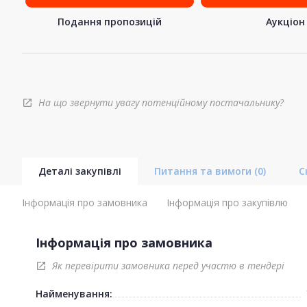
Подання пропозицій
Аукціон
На що звернути увагу потенційному постачальнику?
open_in_new
Деталі закупівлі
Питання та вимоги
(0)
С
Інформація про замовника
Інформація про закупівлю
Інформація про замовника
Як перевірити замовника перед участю в тендері
open_in_new
Найменування: