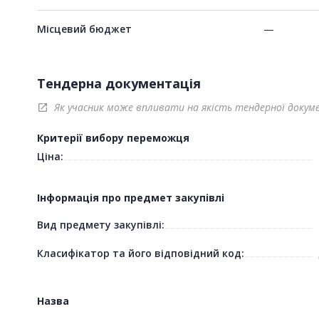
Місцевий бюджет
—
Тендерна документація
Як учасник може впливати на якість тендерної докум
open_in_new
Критерії вибору переможця
Ціна:
Інформація про предмет закупівлі
Вид предмету закупівлі:
Класифікатор та його відповідний код:
Назва