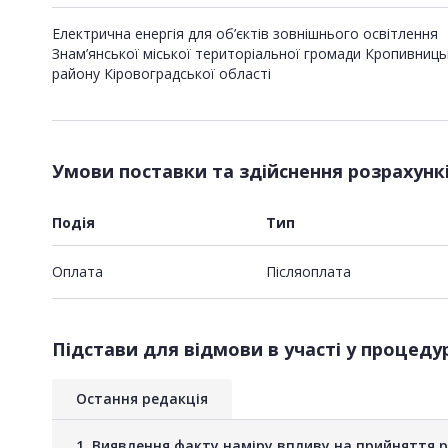
Електрична енергія для об’єктів зовнішнього освітлення
Знам’янської міської територіальної громади Кропивниц
району Кіровоградської області
Умови поставки та здійснення розрахунк
Подія
Тип
Оплата
Пiсляоплата
Підстави для відмови в участі у процедур
Остання редакція
1. Виявлення факту наміру впливу на прийняття 