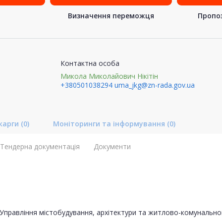
Визначення переможця
Пропоз
Контактна особа
Микола Миколайович Нікітін
+380501038294
uma_jkg@zn-rada.gov.ua
карги
(0)
Моніторинги та інформування
(0)
Тендерна документація
Документи
Управління містобудування, архітектури та житлово-комунальног