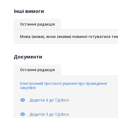
Інші вимоги
Остання редакція
Мова (мови), якою (якими) повинні готуватися тен
Документи
Остання редакція
Електронний протокол рішення про проведення
закупівлі
visibility
Додаток 6 до ТД.docx
visibility
Додаток 5 до ТД.docx