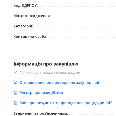
Код ЄДРПОУ:
Місцезнаходження:
Категорія:
Контактна особа:
Інформація про закупівлю
Гід по строкам проведення торгів
open_in_new
Оголошення про проведення закупівлі.pdf
description
Реєстр пропозицій.xlsx
description
Звіт про результати проведення процедури.pdf
description
Звернення за роз'ясненнями: