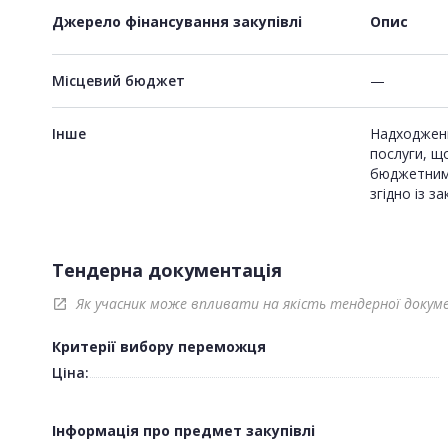
Джерело фінансування закупівлі
Опис
Місцевий бюджет
—
Інше
Надходженн
послуги, щ
бюджетним
згідно із 
Тендерна документація
Як учасник може впливати на якість тендерної докум
open_in_new
Критерії вибору переможця
Ціна:
Інформація про предмет закупівлі