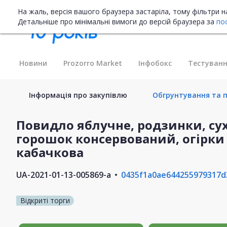
На жаль, версія вашого браузера застаріла, тому фільтри 
Детальніше про мінімальні вимоги до версій браузера за
по
Новини
Prozorro Market
Інфобокс
Тестуванн
Інформація про закупівлю
Обгрунтування та п
Повидло яблучне, родзинки, су
горошок консервований, огірки 
кабачкова
UA-2021-01-13-005869-a
0435f1a0ae644255979317d
Відкриті торги