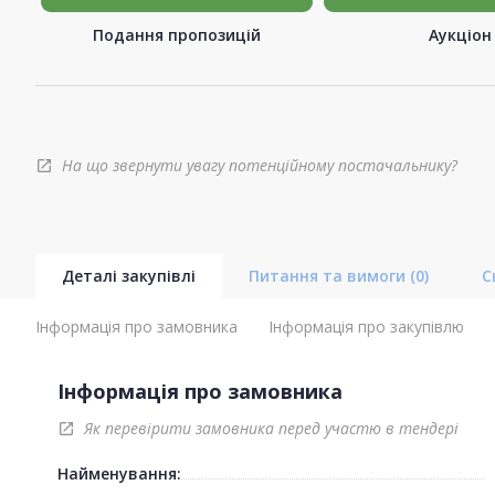
Подання пропозицій
Аукціон
На що звернути увагу потенційному постачальнику?
open_in_new
Деталі закупівлі
Питання та вимоги
(0)
С
Інформація про замовника
Інформація про закупівлю
Інформація про замовника
Як перевірити замовника перед участю в тендері
open_in_new
Найменування: