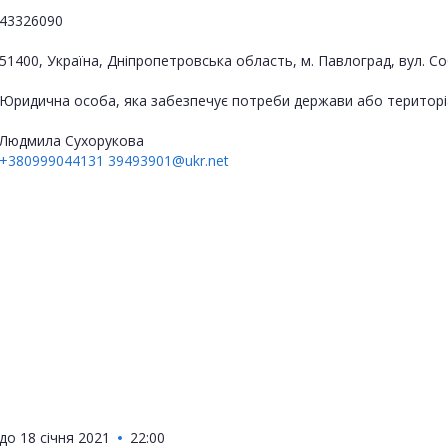
43326090
51400, Україна, Дніпропетровська область, м. Павлоград, вул. Со
Юридична особа, яка забезпечує потреби держави або територі
Людмила Сухорукова
+380999044131
39493901@ukr.net
до
18 січня 2021
22:00