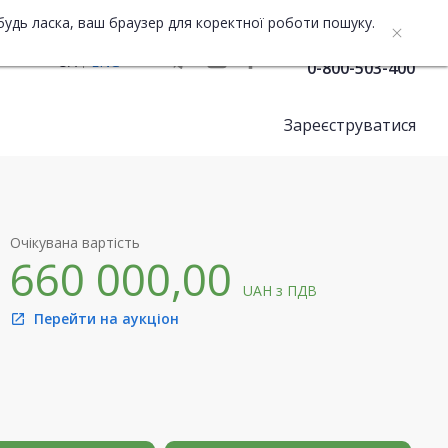
будь ласка, ваш браузер для коректної роботи пошуку.
Служба підтримки
UA
ENG
0-800-503-400
Зареєструватися
Очікувана вартість
660 000,00
UAH
з ПДВ
Перейти на аукціон
open_in_new