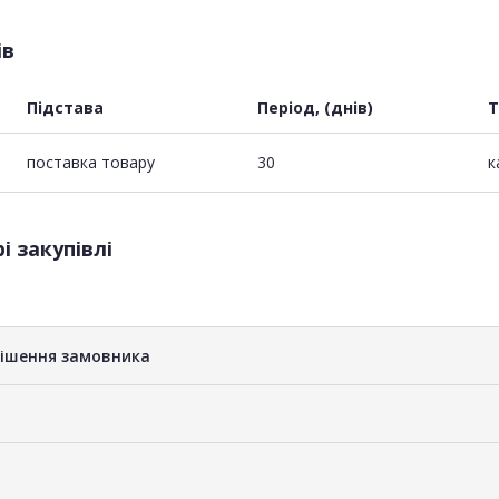
ів
Підстава
Період, (днів)
Т
поставка товару
30
к
і закупівлі
рішення замовника