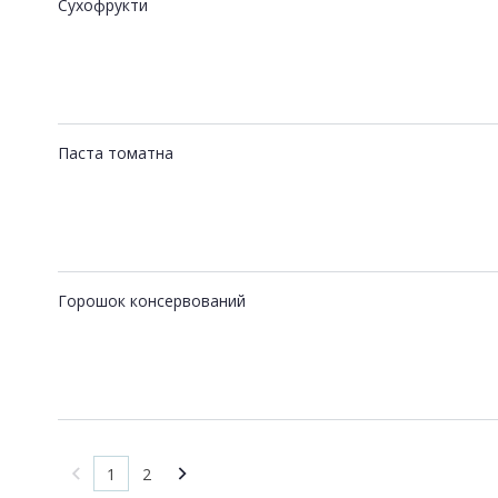
Сухофрукти
Паста томатна
Горошок консервований
1
2