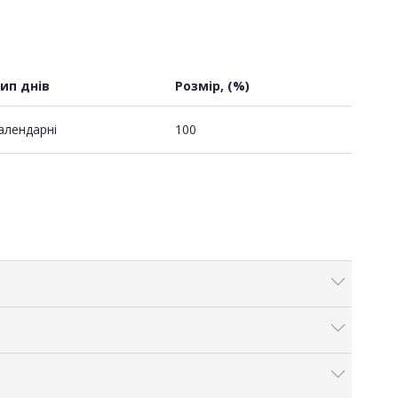
ип днів
Розмір, (%)
алендарні
100