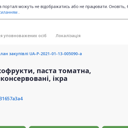
на порталі можуть не відображатись або не працювати. Оновіть, 
силанням
.
я уповноважених осіб
Локалізація
лан закупівлі UA-P-2021-01-13-005090-a
хофрукти, паста томатна,
консервовані, ікра
31657a3a4