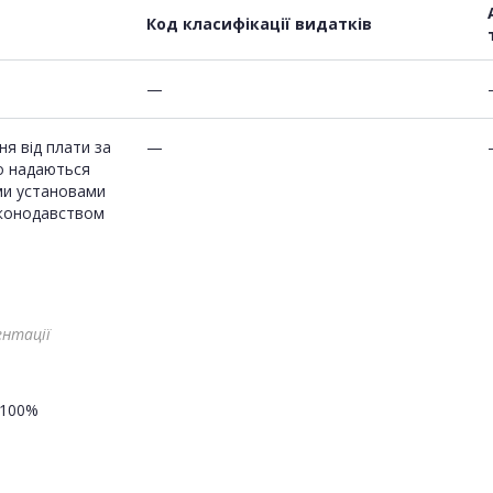
Код класифікації видатків
—
я від плати за
—
о надаються
и установами
законодавством
ентації
100%