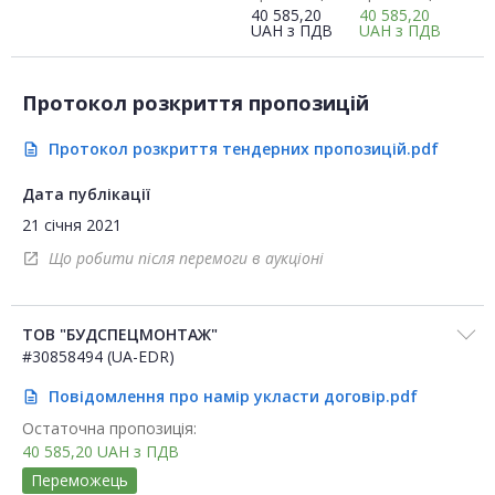
40 585,20
40 585,20
UAH
з ПДВ
UAH
з ПДВ
Протокол розкриття пропозицій
Протокол розкриття тендерних пропозицій.pdf
description
Дата публікації
21 січня 2021
Що робити після перемоги в аукціоні
open_in_new
ТОВ "БУДСПЕЦМОНТАЖ"
#30858494 (UA-EDR)
Повідомлення про намір укласти договір.pdf
description
Остаточна пропозиція:
40 585,20
UAH
з ПДВ
Переможець