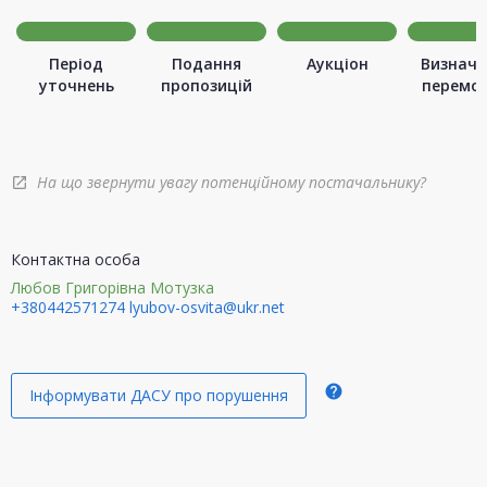
Період
Подання
Аукціон
Визначе
уточнень
пропозицій
перемо
На що звернути увагу потенційному постачальнику?
open_in_new
Контактна особа
Любов Григорівна Мотузка
+380442571274
lyubov-osvita@ukr.net
help
Інформувати ДАСУ про порушення