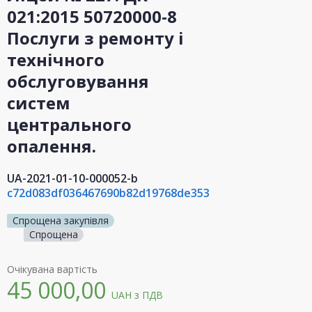
021:2015 50720000-8
Послуги з ремонту і
технічного
обслуговування
систем
центрального
опалення.
UA-2021-01-10-000052-b
c72d083df036467690b82d19768de353
Спрощена закупівля
Спрощена
Очікувана вартість
45 000,00
UAH
з ПДВ