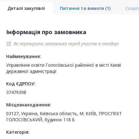
Деталі закупівлі
Питання та вимоги
(1)
Скар
Інформація про замовника
Як перевірити замовника перед участю в тендері
open_in_new
Найменування:
Управління освіти Голосіївської районної в місті Києві
державної адміністрації
Код ЄДРПОУ:
37479398
Місцезнаходження:
03127, Україна, Київська область, М. КИЇВ, ПРОСПЕКТ
ГОЛОСІЇВСЬКИЙ, будинок 118 Б
Категорія: