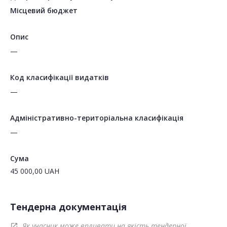
Місцевий бюджет
Опис
—
Код класифікації видатків
—
Адміністративно-територіальна класифікація
—
Сума
45 000,00
UAH
Тендерна документація
Як учасник може впливати на якість тендерної
open_in_new