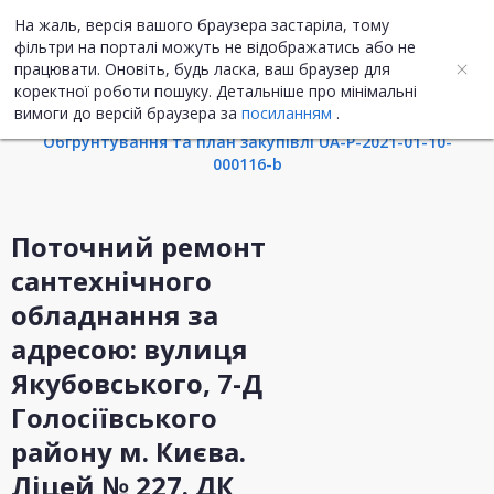
На жаль, версія вашого браузера застаріла, тому
UA
ENG
фільтри на порталі можуть не відображатись або не
працювати. Оновіть, будь ласка, ваш браузер для
коректної роботи пошуку. Детальніше про мінімальні
Інформація про закупівлю
вимоги до версій браузера за
посиланням
.
Обгрунтування та план закупівлі UA-P-2021-01-10-
000116-b
Поточний ремонт
сантехнічного
обладнання за
адресою: вулиця
Якубовського, 7-Д
Голосіївського
району м. Києва.
Ліцей № 227. ДК