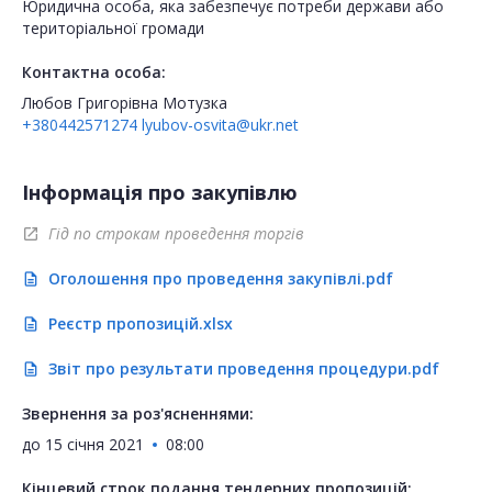
Юридична особа, яка забезпечує потреби держави або
територіальної громади
Контактна особа:
Любов Григорівна Мотузка
+380442571274
lyubov-osvita@ukr.net
Інформація про закупівлю
Гід по строкам проведення торгів
open_in_new
Оголошення про проведення закупівлі.pdf
description
Реєстр пропозицій.xlsx
description
Звіт про результати проведення процедури.pdf
description
Звернення за роз'ясненнями:
до
15 січня 2021
08:00
Кінцевий строк подання тендерних пропозицій: