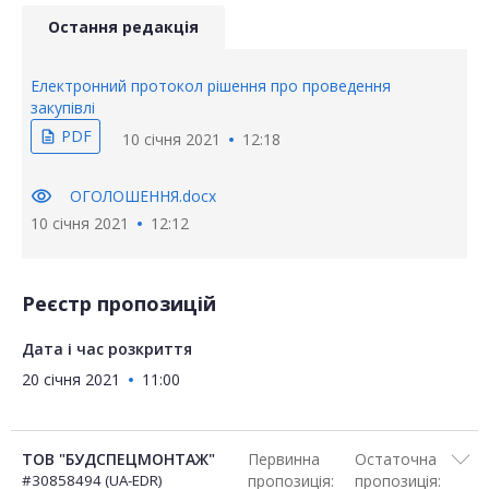
Остання редакція
Електронний протокол рішення про проведення
закупівлі
PDF
description
10 січня 2021
12:18
visibility
ОГОЛОШЕННЯ.docx
10 січня 2021
12:12
Реєстр пропозицій
Дата і час розкриття
20 січня 2021
11:00
ТОВ "БУДСПЕЦМОНТАЖ"
Первинна
Остаточна
#30858494 (UA-EDR)
пропозиція:
пропозиція: