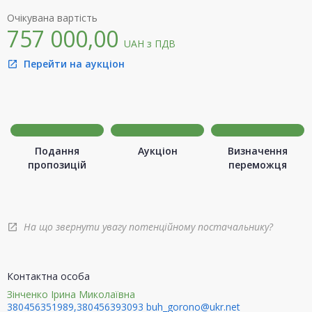
Очікувана вартість
757 000,00
UAH
з ПДВ
Перейти на аукціон
open_in_new
Подання
Аукціон
Визначення
пропозицій
переможця
На що звернути увагу потенційному постачальнику?
open_in_new
Контактна особа
Зінченко Ірина Миколаївна
380456351989,380456393093
buh_gorono@ukr.net