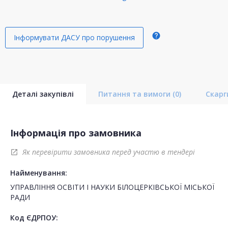
help
Інформувати ДАСУ про порушення
Деталі закупівлі
Питання та вимоги
(0)
Скар
Інформація про замовника
Як перевірити замовника перед участю в тендері
open_in_new
Найменування:
УПРАВЛІННЯ ОСВІТИ І НАУКИ БІЛОЦЕРКІВСЬКОЇ МІСЬКОЇ
РАДИ
Код ЄДРПОУ: