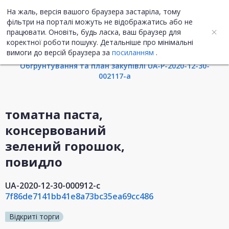
На жаль, версія вашого браузера застаріла, тому
UA
ENG
фільтри на порталі можуть не відображатись або не
працювати. Оновіть, будь ласка, ваш браузер для
коректної роботи пошуку. Детальніше про мінімальні
Інформація про закупівлю
вимоги до версій браузера за
посиланням
.
Обгрунтування та план закупівлі UA-P-2020-12-30-
002117-a
томатна паста,
консервований
зелений горошок,
повидло
UA-2020-12-30-000912-c
7f86de7141bb41e8a73bc35ea69cc486
Відкриті торги