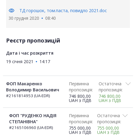
visibility
ТД горошок, том.паста, повидло 2021.doc
30 грудня 2020
08:40
Реєстр пропозицій
Дата і час розкриття
19 січня 2021
14:17
ФОП Макаренко
Первинна
Остаточна
Володимир Васильович
пропозиція:
пропозиція:
#2161814953 (UA-EDR)
746 800,00
746 800,00
UAH
з ПДВ
UAH
з ПДВ
ФОП "РУДЕНКО НАДІЯ
Первинна
Остаточна
СТЕПАНІВНА"
пропозиція:
пропозиція:
#2165106960 (UA-EDR)
755 000,00
755 000,00
UAH
з ПДВ
UAH
з ПДВ