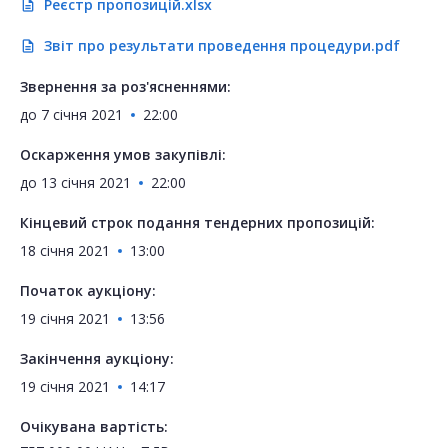
Реєстр пропозицій.xlsx
description
Звіт про результати проведення процедури.pdf
description
Звернення за роз'ясненнями:
до
7 січня 2021
22:00
Оскарження умов закупівлі:
до
13 січня 2021
22:00
Кінцевий строк подання тендерних пропозицій:
18 січня 2021
13:00
Початок аукціону:
19 січня 2021
13:56
Закінчення аукціону:
19 січня 2021
14:17
Очікувана вартість: