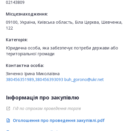
02143809
Місцезнаходження:
09100, Україна, Київська область, Біла Церква, Шевченка,
122
Категорія:
Юридична особа, яка забезпечує потреби держави або
територіальної громади
Контактна особа:
Зінченко Ірина Миколаївна
380456351989,380456393093
buh_gorono@ukr.net
Інформація про закупівлю
Гід по строкам проведення торгів
open_in_new
Оголошення про проведення закупівлі.pdf
description