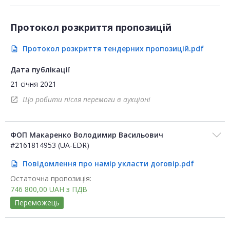
Протокол розкриття пропозицій
Протокол розкриття тендерних пропозицій.pdf
description
Дата публікації
21 січня 2021
Що робити після перемоги в аукціоні
open_in_new
ФОП Макаренко Володимир Васильович
#2161814953 (UA-EDR)
Повідомлення про намір укласти договір.pdf
description
Остаточна пропозиція:
746 800,00
UAH
з ПДВ
Переможець