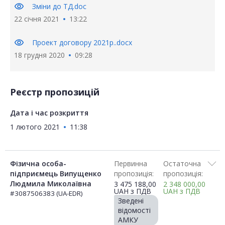
visibility
Зміни до ТД.doc
22 січня 2021
13:22
visibility
Проект договору 2021р..docx
18 грудня 2020
09:28
Реєстр пропозицій
Дата і час розкриття
1 лютого 2021
11:38
Фізична особа-
Первинна
Остаточна
підприємець Випущенко
пропозиція:
пропозиція:
Людмила Миколаївна
3 475 188,00
2 348 000,00
UAH
з ПДВ
UAH
з ПДВ
#3087506383 (UA-EDR)
Зведені
відомості
АМКУ