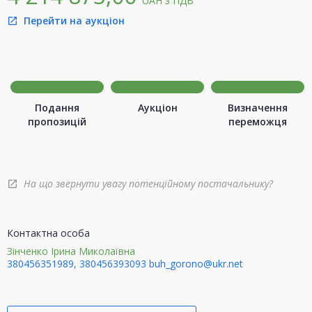
UAH
з ПДВ
Перейти на аукціон
open_in_new
Подання
Аукціон
Визначення
пропозицій
переможця
На що звернути увагу потенційному постачальнику?
open_in_new
Контактна особа
Зінченко Ірина Миколаївна
380456351989, 380456393093
buh_gorono@ukr.net