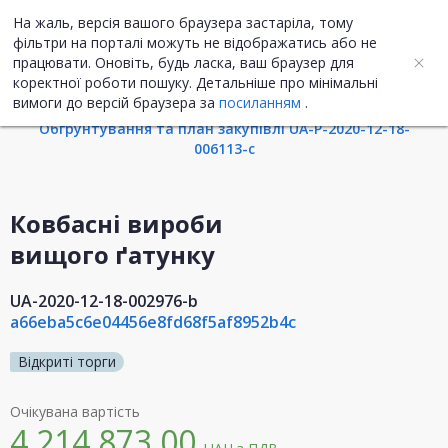
На жаль, версія вашого браузера застаріла, тому
UA
ENG
фільтри на порталі можуть не відображатись або не
працювати. Оновіть, будь ласка, ваш браузер для
коректної роботи пошуку. Детальніше про мінімальні
Інформація про закупівлю
вимоги до версій браузера за
посиланням
.
Обгрунтування та план закупівлі UA-P-2020-12-18-
006113-c
Ковбасні вироби
вищого ґатунку
UA-2020-12-18-002976-b
a66eba5c6e04456e8fd68f5af8952b4c
Відкриті торги
Очікувана вартість
4 214 873,00