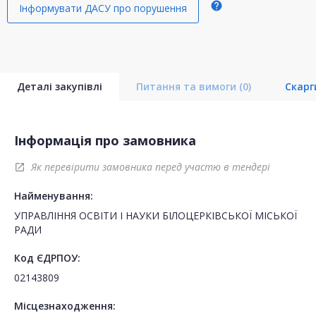
help
Інформувати ДАСУ про порушення
Деталі закупівлі
Питання та вимоги
(0)
Скар
Інформація про замовника
Як перевірити замовника перед участю в тендері
open_in_new
Найменування:
УПРАВЛІННЯ ОСВІТИ І НАУКИ БІЛОЦЕРКІВСЬКОЇ МІСЬКОЇ
РАДИ
Код ЄДРПОУ:
02143809
Місцезнаходження: