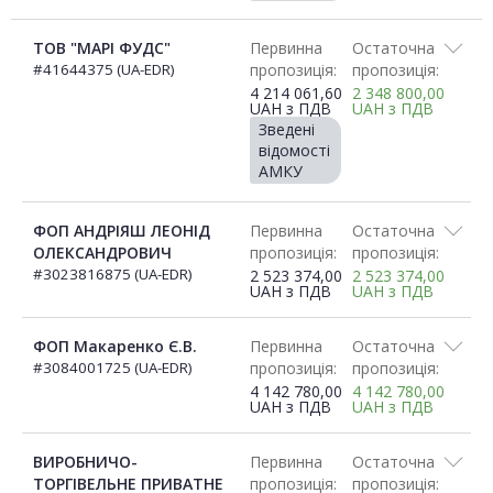
ТОВ "МАРІ ФУДС"
Первинна
Остаточна
#41644375 (UA-EDR)
пропозиція:
пропозиція:
4 214 061,60
2 348 800,00
UAH
з ПДВ
UAH
з ПДВ
Зведені
відомості
АМКУ
ФОП АНДРІЯШ ЛЕОНІД
Первинна
Остаточна
ОЛЕКСАНДРОВИЧ
пропозиція:
пропозиція:
#3023816875 (UA-EDR)
2 523 374,00
2 523 374,00
UAH
з ПДВ
UAH
з ПДВ
ФОП Макаренко Є.В.
Первинна
Остаточна
#3084001725 (UA-EDR)
пропозиція:
пропозиція:
4 142 780,00
4 142 780,00
UAH
з ПДВ
UAH
з ПДВ
ВИРОБНИЧО-
Первинна
Остаточна
ТОРГІВЕЛЬНЕ ПРИВАТНЕ
пропозиція:
пропозиція: