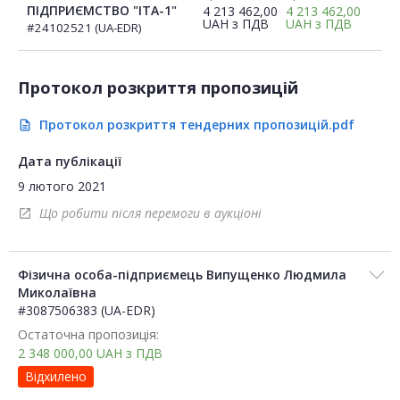
ПІДПРИЄМСТВО "ІТА-1"
4 213 462,00
4 213 462,00
UAH
з ПДВ
UAH
з ПДВ
#24102521 (UA-EDR)
Протокол розкриття пропозицій
Протокол розкриття тендерних пропозицій.pdf
description
Дата публікації
9 лютого 2021
Що робити після перемоги в аукціоні
open_in_new
Фізична особа-підприємець Випущенко Людмила
Миколаївна
#3087506383 (UA-EDR)
Остаточна пропозиція:
2 348 000,00
UAH
з ПДВ
Відхилено