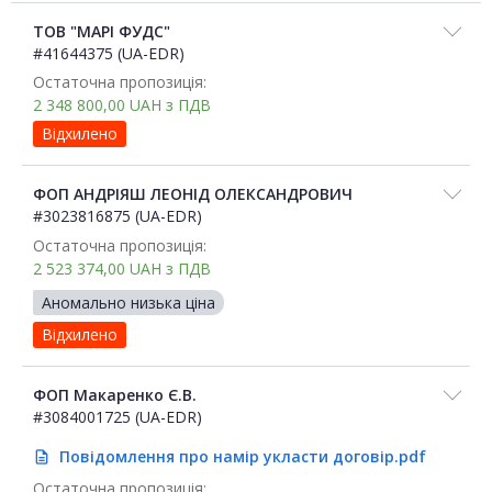
ТОВ "МАРІ ФУДС"
#41644375 (UA-EDR)
Остаточна пропозиція:
2 348 800,00
UAH
з ПДВ
Відхилено
ФОП АНДРІЯШ ЛЕОНІД ОЛЕКСАНДРОВИЧ
#3023816875 (UA-EDR)
Остаточна пропозиція:
2 523 374,00
UAH
з ПДВ
Аномально низька ціна
Відхилено
ФОП Макаренко Є.В.
#3084001725 (UA-EDR)
Повідомлення про намір укласти договір.pdf
description
Остаточна пропозиція: