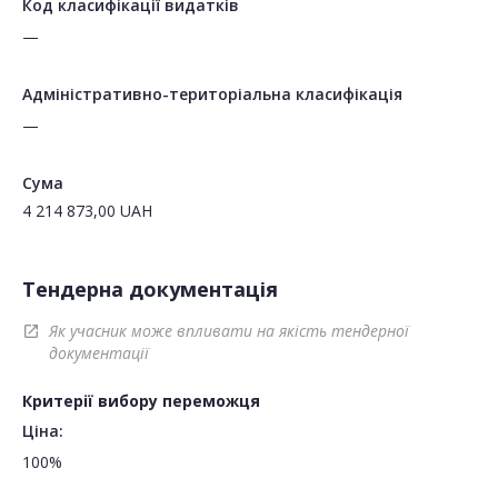
Код класифікації видатків
—
Адміністративно-територіальна класифікація
—
Сума
4 214 873,00
UAH
Тендерна документація
Як учасник може впливати на якість тендерної
open_in_new
документації
Критерії вибору переможця
Ціна:
100%