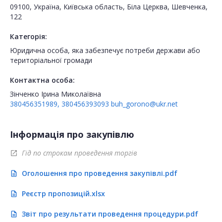
09100, Україна, Київська область, Біла Церква, Шевченка,
122
Категорія:
Юридична особа, яка забезпечує потреби держави або
територіальної громади
Контактна особа:
Зінченко Ірина Миколаївна
380456351989, 380456393093
buh_gorono@ukr.net
Інформація про закупівлю
Гід по строкам проведення торгів
open_in_new
Оголошення про проведення закупівлі.pdf
description
Реєстр пропозицій.xlsx
description
Звіт про результати проведення процедури.pdf
description