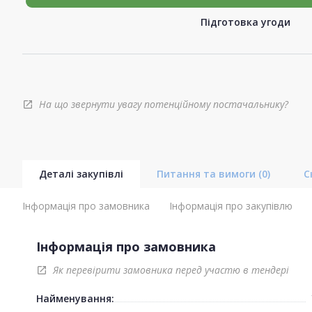
Підготовка угоди
На що звернути увагу потенційному постачальнику?
open_in_new
Деталі закупівлі
Питання та вимоги
(0)
С
Інформація про замовника
Інформація про закупівлю
Інформація про замовника
Як перевірити замовника перед участю в тендері
open_in_new
Найменування: