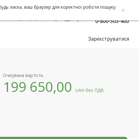
будь ласка, ваш браузер для коректної роботи пошуку.
Служба підтримки
UA
ENG
0-800-503-400
Зареєструватися
Очікувана вартість
199 650,00
UAH
без ПДВ