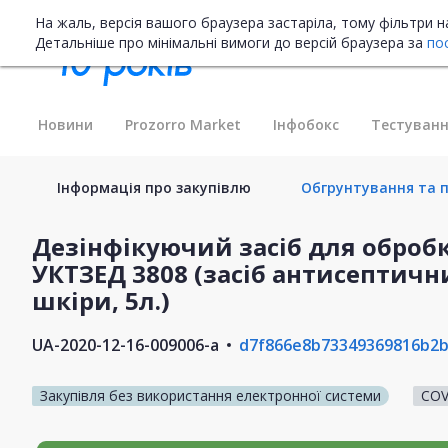
На жаль, версія вашого браузера застаріла, тому фільтри 
Детальніше про мінімальні вимоги до версій браузера за
по
Новини
Prozorro Market
Інфобокс
Тестуванн
Інформація про закупівлю
Обгрунтування та п
Дезінфікуючий засіб для обробки
УКТЗЕД 3808 (засіб антисептичн
шкіри, 5л.)
UA-2020-12-16-009006-a
d7f866e8b73349369816b2
Закупівля без використання електронної системи
COV