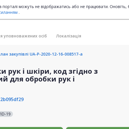
на порталі можуть не відображатись або не працювати. Оновіть, 
силанням
.
я уповноважених осіб
Локалізація
лан закупівлі UA-P-2020-12-16-008517-a
 рук і шкіри, код згідно з
ий для обробки рук і
b2b095df29
ID-19