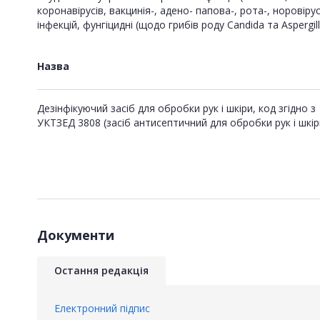
коронавірусів, вакцинія-, адено- папова-, рота-, норовіру
інфекцій, фунгіцидні (щодо грибів роду Candida та Aspergill
Назва
Дезінфікуючий засіб для обробки рук і шкіри, код згідно з
УКТЗЕД 3808 (засіб антисептичний для обробки рук і шкіри
Документи
Остання редакція
Електронний підпис