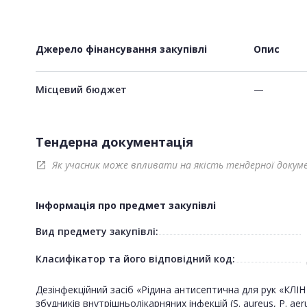
Джерело фінансування закупівлі
Опис
Місцевий бюджет
—
Тендерна документація
Як учасник може впливати на якість тендерної докум
open_in_new
Інформація про предмет закупівлі
Вид предмету закупівлі:
Класифікатор та його відповідний код:
Дезінфекційний засіб «Рідина антисептична для рук «КЛ
збудників внутрішньолікарняних інфекцій (S. aureus, P. aerug