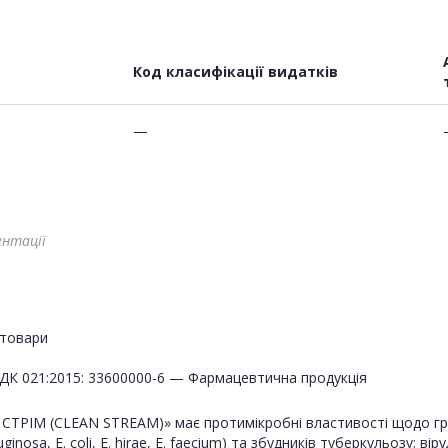
Код класифікації видатків
—
ентації
товари
ДК 021:2015: 33600000-6 — Фармацевтична продукція
ІН СТРІМ (CLEAN STREAM)» має протимікробні властивості щодо 
inosa, E. coli, E. hirae, E. faecium) та збудників туберкульозу; ві