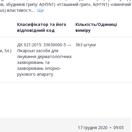
сів, збудників грипу: A(H5N1) «пташиний грип», A(H1N1) «свинячий
us) властивості....
Ще
Класифікатор та його
Кількість/Одиниці
відповідний код
виміру
ДК 021:2015: 33630000-5 —
363 штуки
, 5л.)
Лікарські засоби для
лікування дерматологічних
захворювань та
захворювань опорно-
рухового апарату
17 грудня 2020
09:05