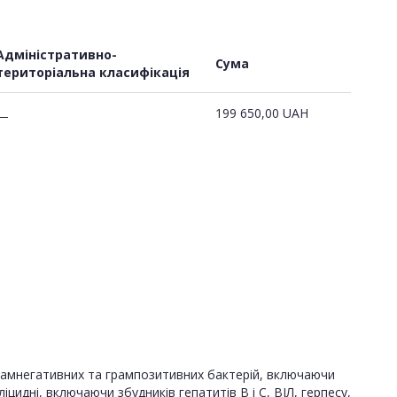
Адміністративно-
Сума
територіальна класифікація
199 650,00
UAH
—
грамнегативних та грампозитивних бактерій, включаючи
руліцидні, включаючи збудників гепатитів В і С, ВІЛ, герпесу,