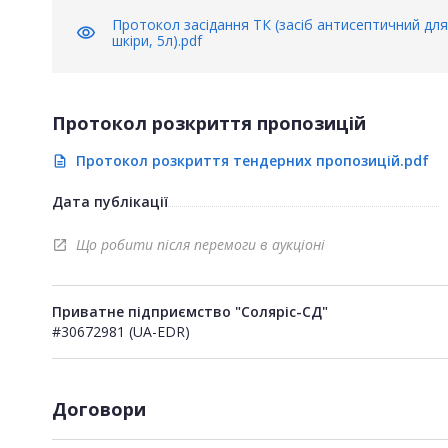
Протокол засідання ТК (засіб антисептичний для 
visibility
шкіри, 5л).pdf
Протокол розкриття пропозицій
Протокол розкриття тендерних пропозицій.pdf
description
Дата публікації
Що робити після перемоги в аукціоні
open_in_new
Приватне підприємство "Соляріс-СД"
#30672981 (UA-EDR)
Договори