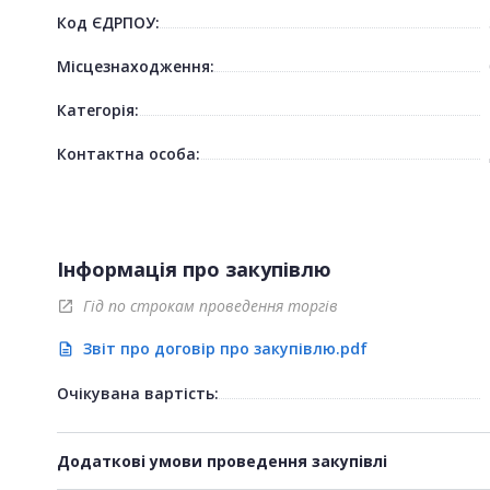
Код ЄДРПОУ:
Місцезнаходження:
Категорія:
Контактна особа:
Інформація про закупівлю
Гід по строкам проведення торгів
open_in_new
Звіт про договір про закупівлю.pdf
description
Очікувана вартість:
Додаткові умови проведення закупівлі