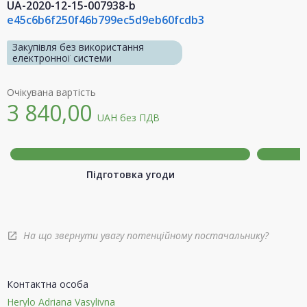
UA-2020-12-15-007938-b
e45c6b6f250f46b799ec5d9eb60fcdb3
Закупівля без використання
електронної системи
Очікувана вартість
3 840,00
UAH
без ПДВ
Підготовка угоди
На що звернути увагу потенційному постачальнику?
open_in_new
Контактна особа
Herylo Adriana Vasylivna