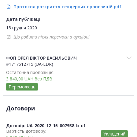
Протокол розкриття тендерних пропозицій.pdf
description
Дата публікації
15 грудня 2020
Що робити після перемоги в аукціоні
open_in_new
ФОП ОРЕЛ ВІКТОР ВАСИЛЬОВИЧ
#1717512715 (UA-EDR)
Остаточна пропозиція:
3 840,00
UAH
без ПДВ
Переможець
Договори
Договір: UA-2020-12-15-007938-b-c1
Вартість договору:
Укладений