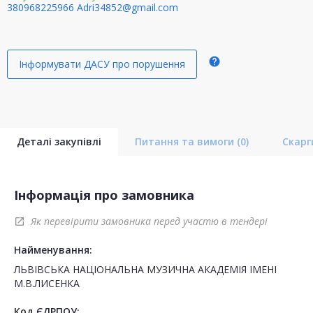
380968225966
Adri34852@gmail.com
help
Інформувати ДАСУ про порушення
Деталі закупівлі
Питання та вимоги
(0)
Скар
Інформація про замовника
Як перевірити замовника перед участю в тендері
open_in_new
Найменування:
ЛЬВІВСЬКА НАЦІОНАЛЬНА МУЗИЧНА АКАДЕМІЯ ІМЕНІ
М.В.ЛИСЕНКА
Код ЄДРПОУ: