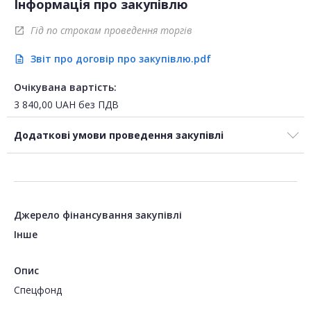
Інформація про закупівлю
Гід по строкам проведення торгів
open_in_new
Звіт про договір про закупівлю.pdf
description
Очікувана вартість:
3 840,00
UAH
без ПДВ
Додаткові умови проведення закупівлі
Джерело фінансування закупівлі
Інше
Опис
Спецфонд