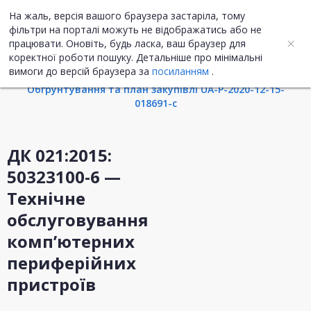
На жаль, версія вашого браузера застаріла, тому
UA
ENG
фільтри на порталі можуть не відображатись або не
працювати. Оновіть, будь ласка, ваш браузер для
коректної роботи пошуку. Детальніше про мінімальні
Інформація про закупівлю
вимоги до версій браузера за
посиланням
.
Обгрунтування та план закупівлі UA-P-2020-12-15-
018691-c
ДК 021:2015:
50323100-6 —
Технічне
обслуговування
комп’ютерних
периферійних
пристроїв