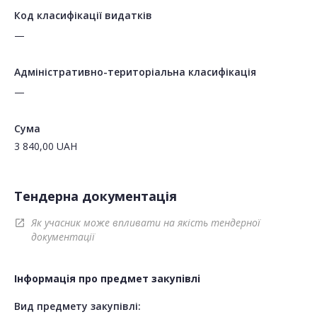
Код класифікації видатків
—
Адміністративно-територіальна класифікація
—
Сума
3 840,00
UAH
Тендерна документація
Як учасник може впливати на якість тендерної
open_in_new
документації
Інформація про предмет закупівлі
Вид предмету закупівлі: