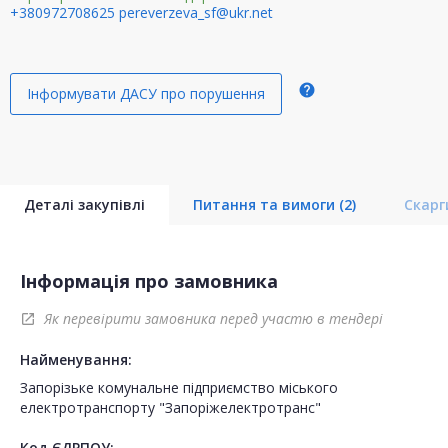
+380972708625
pereverzeva_sf@ukr.net
help
Інформувати ДАСУ про порушення
Деталі закупівлі
Питання та вимоги
(2)
Скар
Інформація про замовника
Як перевірити замовника перед участю в тендері
open_in_new
Найменування:
Запорізьке комунальне підприємство міського
електротранспорту "Запоріжелектротранс"
Код ЄДРПОУ: