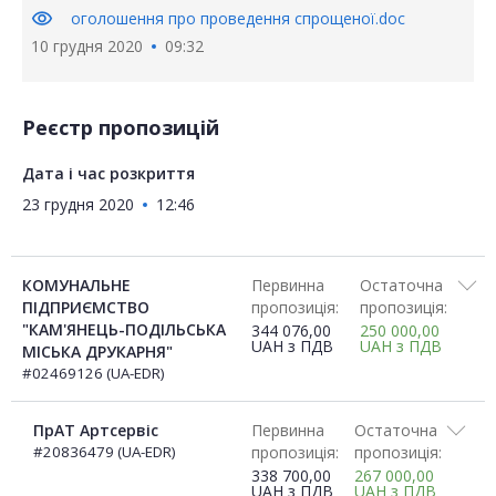
visibility
оголошення про проведення спрощеної.doc
10 грудня 2020
09:32
Реєстр пропозицій
Дата і час розкриття
23 грудня 2020
12:46
КОМУНАЛЬНЕ
Первинна
Остаточна
ПІДПРИЄМСТВО
пропозиція:
пропозиція:
"КАМ'ЯНЕЦЬ-ПОДІЛЬСЬКА
344 076,00
250 000,00
UAH
з ПДВ
UAH
з ПДВ
МІСЬКА ДРУКАРНЯ"
#02469126 (UA-EDR)
ПрАТ Артсервіс
Первинна
Остаточна
#20836479 (UA-EDR)
пропозиція:
пропозиція:
338 700,00
267 000,00
UAH
з ПДВ
UAH
з ПДВ