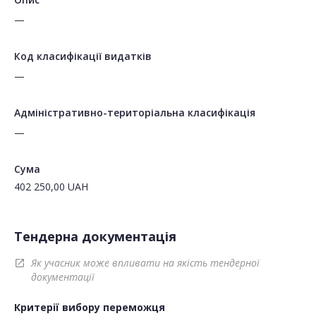
—
Код класифікації видатків
—
Адміністративно-територіальна класифікація
—
Сума
402 250,00
UAH
Тендерна документація
Як учасник може впливати на якість тендерної
open_in_new
документації
Критерії вибору переможця