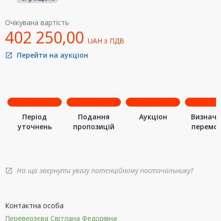
Очікувана вартість
402 250,00
UAH
з ПДВ
Перейти на аукціон
open_in_new
Період
Подання
Аукціон
Визначе
уточнень
пропозицій
перемо
На що звернути увагу потенційному постачальнику?
open_in_new
Контактна особа
Переверзєва Світлана Федорівна