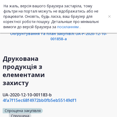
На жаль, версія вашого браузера застаріла, тому
UA
ENG
фільтри на порталі можуть не відображатись або не
працювати. Оновіть, будь ласка, ваш браузер для
коректної роботи пошуку. Детальніше про мінімальні
Інформація про закупівлю
вимоги до версій браузера за
посиланням
.
Обгрунтування та план закупівлі UA-P-2020-12-10-
001858-a
Друкована
продукція з
елементами
захисту
UA-2020-12-10-001183-b
4fa7f15ec68f4972bb0fb5eb55149df1
Спрощена закупівля
Спрощена