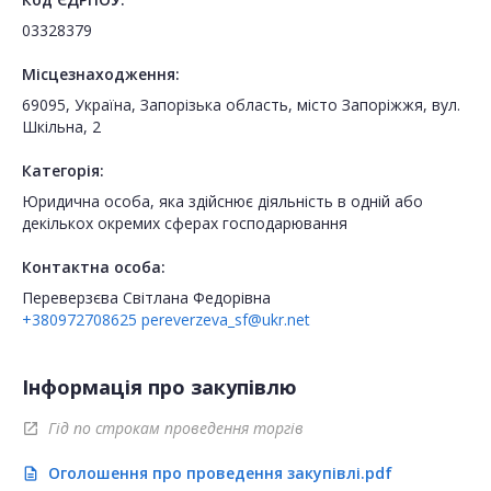
03328379
Місцезнаходження:
69095, Україна, Запорізька область, місто Запоріжжя, вул.
Шкільна, 2
Категорія:
Юридична особа, яка здійснює діяльність в одній або
декількох окремих сферах господарювання
Контактна особа:
Переверзєва Світлана Федорівна
+380972708625
pereverzeva_sf@ukr.net
Інформація про закупівлю
Гід по строкам проведення торгів
open_in_new
Оголошення про проведення закупівлі.pdf
description