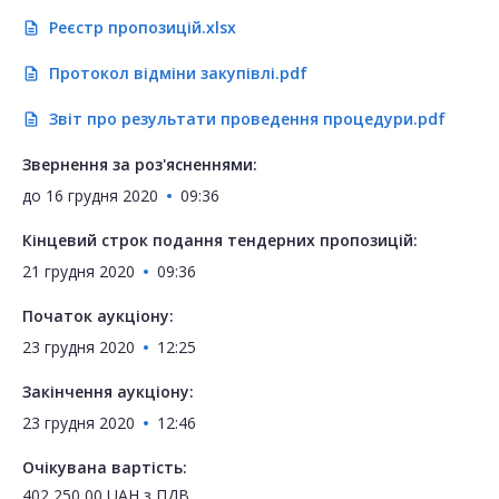
Реєстр пропозицій.xlsx
description
Протокол відміни закупівлі.pdf
description
Звіт про результати проведення процедури.pdf
description
Звернення за роз'ясненнями:
до
16 грудня 2020
09:36
Кінцевий строк подання тендерних пропозицій:
21 грудня 2020
09:36
Початок аукціону:
23 грудня 2020
12:25
Закінчення аукціону:
23 грудня 2020
12:46
Очікувана вартість:
402 250,00
UAH
з ПДВ