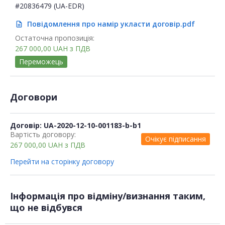
#20836479 (UA-EDR)
Повідомлення про намір укласти договір.pdf
description
Остаточна пропозиція:
267 000,00
UAH
з ПДВ
Переможець
Договори
Договір: UA-2020-12-10-001183-b-b1
Вартість договору:
Очікує підписання
267 000,00
UAH
з ПДВ
Перейти на сторінку договору
Інформація про відміну/визнання таким,
що не відбувся