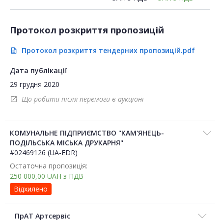
Протокол розкриття пропозицій
Протокол розкриття тендерних пропозицій.pdf
description
Дата публікації
29 грудня 2020
Що робити після перемоги в аукціоні
open_in_new
КОМУНАЛЬНЕ ПІДПРИЄМСТВО "КАМ'ЯНЕЦЬ-
ПОДІЛЬСЬКА МІСЬКА ДРУКАРНЯ"
#02469126 (UA-EDR)
Остаточна пропозиція:
250 000,00
UAH
з ПДВ
Відхилено
ПрАТ Артсервіс