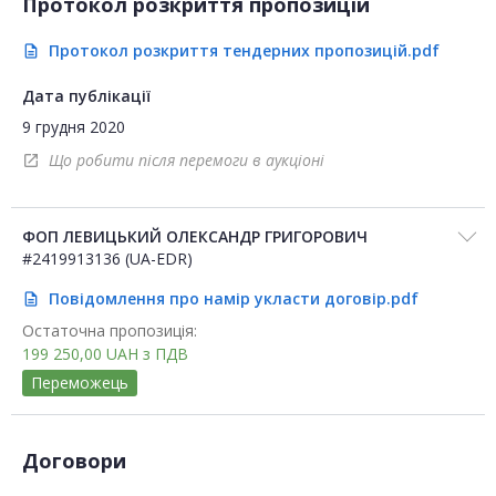
Протокол розкриття пропозицій
Протокол розкриття тендерних пропозицій.pdf
description
Дата публікації
9 грудня 2020
Що робити після перемоги в аукціоні
open_in_new
ФОП ЛЕВИЦЬКИЙ ОЛЕКСАНДР ГРИГОРОВИЧ
#2419913136 (UA-EDR)
Повідомлення про намір укласти договір.pdf
description
Остаточна пропозиція:
199 250,00
UAH
з ПДВ
Переможець
Договори