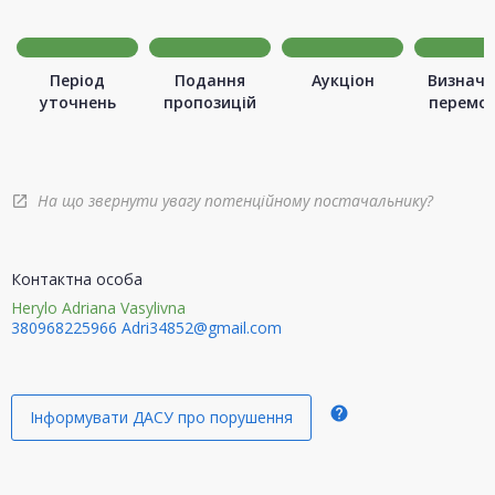
Період
Подання
Аукціон
Визначе
уточнень
пропозицій
перемо
На що звернути увагу потенційному постачальнику?
open_in_new
Контактна особа
Herylo Adriana Vasylivna
380968225966
Adri34852@gmail.com
help
Інформувати ДАСУ про порушення