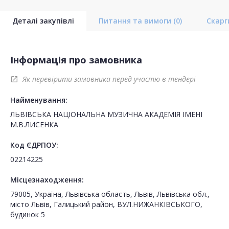
Деталі закупівлі
Питання та вимоги
(0)
Скар
Інформація про замовника
Як перевірити замовника перед участю в тендері
open_in_new
Найменування:
ЛЬВІВСЬКА НАЦІОНАЛЬНА МУЗИЧНА АКАДЕМІЯ ІМЕНІ
М.В.ЛИСЕНКА
Код ЄДРПОУ:
02214225
Місцезнаходження:
79005, Україна, Львівська область, Львів, Львівська обл.,
місто Львів, Галицький район, ВУЛ.НИЖАНКІВСЬКОГО,
будинок 5