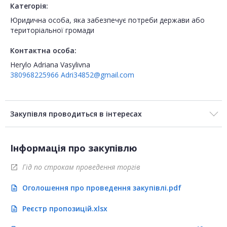
Категорія:
Юридична особа, яка забезпечує потреби держави або
територіальної громади
Контактна особа:
Herylo Adriana Vasylivna
380968225966
Adri34852@gmail.com
Закупівля проводиться в інтересах
Інформація про закупівлю
Гід по строкам проведення торгів
open_in_new
Оголошення про проведення закупівлі.pdf
description
Реєстр пропозицій.xlsx
description