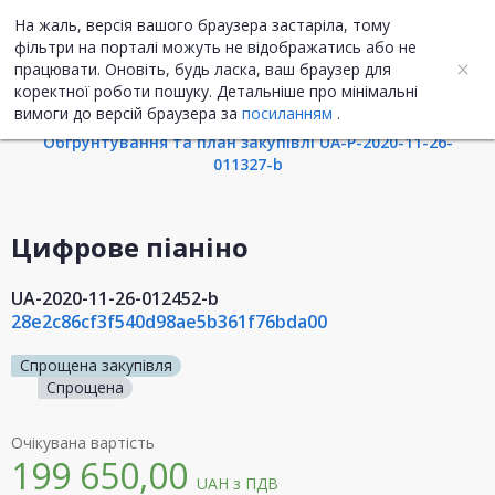
На жаль, версія вашого браузера застаріла, тому
UA
ENG
фільтри на порталі можуть не відображатись або не
працювати. Оновіть, будь ласка, ваш браузер для
коректної роботи пошуку. Детальніше про мінімальні
Інформація про закупівлю
вимоги до версій браузера за
посиланням
.
Обгрунтування та план закупівлі UA-P-2020-11-26-
011327-b
Цифрове піаніно
UA-2020-11-26-012452-b
28e2c86cf3f540d98ae5b361f76bda00
Спрощена закупівля
Спрощена
Очікувана вартість
199 650,00
UAH
з ПДВ