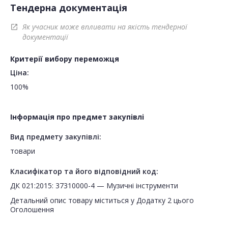
Тендерна документація
Як учасник може впливати на якість тендерної
open_in_new
документації
Критерії вибору переможця
Ціна:
100%
Інформація про предмет закупівлі
Вид предмету закупівлі:
товари
Класифікатор та його відповідний код:
ДК 021:2015: 37310000-4 — Музичні інструменти
Детальний опис товару міститься у Додатку 2 цього
Оголошення