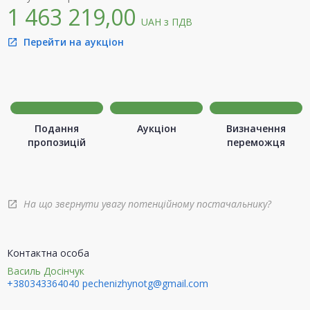
1 463 219,00
UAH
з ПДВ
Перейти на аукціон
open_in_new
Подання
Аукціон
Визначення
пропозицій
переможця
На що звернути увагу потенційному постачальнику?
open_in_new
Контактна особа
Василь Досінчук
+380343364040
pechenizhynotg@gmail.com