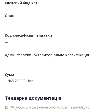
Місцевий бюджет
Опис
—
Код класифікації видатків
—
Адміністративно-територіальна класифікація
—
Сума
1 463 219,00
UAH
Тендерна документація
Як учасник може впливати на якість тендерної
open_in_new