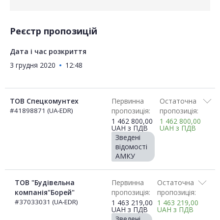
Реєстр пропозицій
Дата і час розкриття
3 грудня 2020
12:48
ТОВ Спецкомунтех
Первинна
Остаточна
#41898871 (UA-EDR)
пропозиція:
пропозиція:
1 462 800,00
1 462 800,00
UAH
з ПДВ
UAH
з ПДВ
Зведені
відомості
АМКУ
ТОВ "Будівельна
Первинна
Остаточна
компанія"Борей"
пропозиція:
пропозиція:
#37033031 (UA-EDR)
1 463 219,00
1 463 219,00
UAH
з ПДВ
UAH
з ПДВ
Зведені