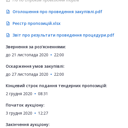
open_in_new
Оголошення про проведення закупівлі.pdf
description
Реєстр пропозицій.xlsx
description
Звіт про результати проведення процедури.pdf
description
Звернення за роз'ясненнями:
до
21 листопада 2020
22:00
Оскарження умов закупівлі:
до
27 листопада 2020
22:00
Кінцевий строк подання тендерних пропозицій:
2 грудня 2020
08:31
Початок аукціону:
3 грудня 2020
12:27
Закінчення аукціону: