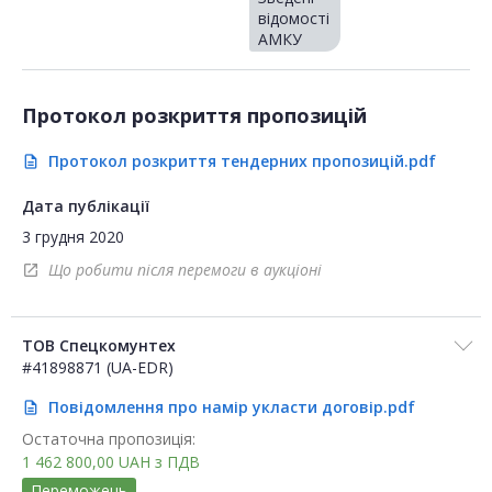
відомості
АМКУ
Протокол розкриття пропозицій
Протокол розкриття тендерних пропозицій.pdf
description
Дата публікації
3 грудня 2020
Що робити після перемоги в аукціоні
open_in_new
ТОВ Спецкомунтех
#41898871 (UA-EDR)
Повідомлення про намір укласти договір.pdf
description
Остаточна пропозиція:
1 462 800,00
UAH
з ПДВ
Переможець