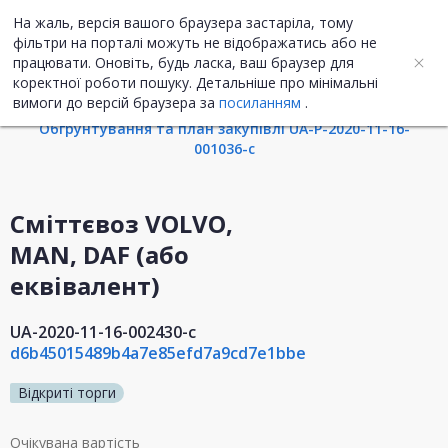
На жаль, версія вашого браузера застаріла, тому
UA
ENG
фільтри на порталі можуть не відображатись або не
працювати. Оновіть, будь ласка, ваш браузер для
коректної роботи пошуку. Детальніше про мінімальні
Інформація про закупівлю
вимоги до версій браузера за
посиланням
.
Обгрунтування та план закупівлі UA-P-2020-11-16-
001036-c
Сміттєвоз VOLVO,
MAN, DAF (або
еквівалент)
UA-2020-11-16-002430-c
d6b45015489b4a7e85efd7a9cd7e1bbe
Відкриті торги
Очікувана вартість