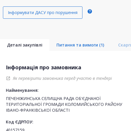
help
Інформувати ДАСУ про порушення
Деталі закупівлі
Питання та вимоги
(1)
Скар
Інформація про замовника
Як перевірити замовника перед участю в тендері
open_in_new
Найменування:
ПЕЧЕНІЖИНСЬКА СЕЛИЩНА РАДА ОБ'ЄДНАНОЇ
ТЕРИТОРІАЛЬНОЇ ГРОМАДИ КОЛОМИЙСЬКОГО РАЙОНУ
ІВАНО-ФРАНКІВСЬКОЇ ОБЛАСТІ
Код ЄДРПОУ:
40157159