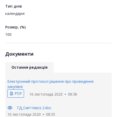
Тип днів
календарні
Розмір, (%)
100
Документи
Остання редакція
Електронний протокол рішення про проведення
закупівлі
PDF
description
16 листопада 2020
08:38
visibility
ТД_Сміттєвоз 2.doc
16 листопада 2020
08:35