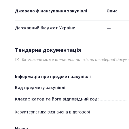
Джерело фінансування закупівлі
Опис
Державний бюджет України
—
Тендерна документація
Як учасник може впливати на якість тендерної докум
open_in_new
Інформація про предмет закупівлі
Вид предмету закупівлі:
Класифікатор та його відповідний код:
Характеристика визначена в договорі
Назва