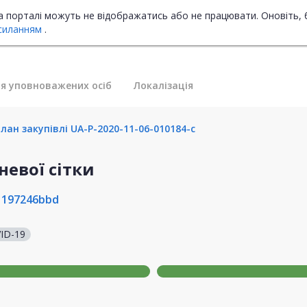
на порталі можуть не відображатись або не працювати. Оновіть, 
силанням
.
я уповноважених осіб
Локалізація
ан закупівлі UA-P-2020-11-06-010184-c
евої сітки
1197246bbd
ID-19