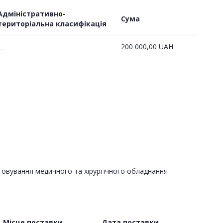
Адміністративно-
Сума
територіальна класифікація
200 000,00
UAH
—
уговування медичного та хірургічного обладнання
Місце поставки
Дата поставки