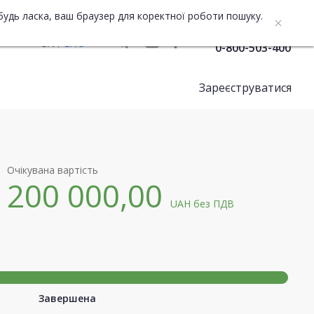
будь ласка, ваш браузер для коректної роботи пошуку.
Служба підтримки
UA
ENG
0-800-503-400
Зареєструватися
Очікувана вартість
200 000,00
UAH
без ПДВ
Завершена