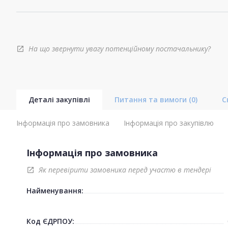
На що звернути увагу потенційному постачальнику?
open_in_new
Деталі закупівлі
Питання та вимоги
(0)
С
Інформація про замовника
Інформація про закупівлю
Інформація про замовника
Як перевірити замовника перед участю в тендері
open_in_new
Найменування:
Код ЄДРПОУ: