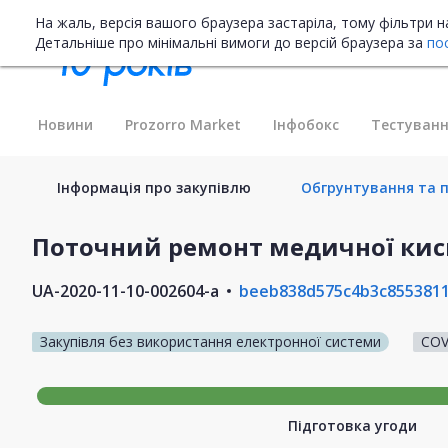
На жаль, версія вашого браузера застаріла, тому фільтри 
Детальніше про мінімальні вимоги до версій браузера за
по
Новини
Prozorro Market
Інфобокс
Тестуванн
Інформація про закупівлю
Обгрунтування та пл
Поточний ремонт медичної кисн
UA-2020-11-10-002604-a
beeb838d575c4b3c855381
Закупівля без використання електронної системи
COV
Підготовка угоди