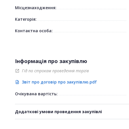
Місцезнаходження:
Категорія:
Контактна особа:
Інформація про закупівлю
Гід по строкам проведення торгів
open_in_new
Звіт про договір про закупівлю.pdf
description
Очікувана вартість:
Додаткові умови проведення закупівлі