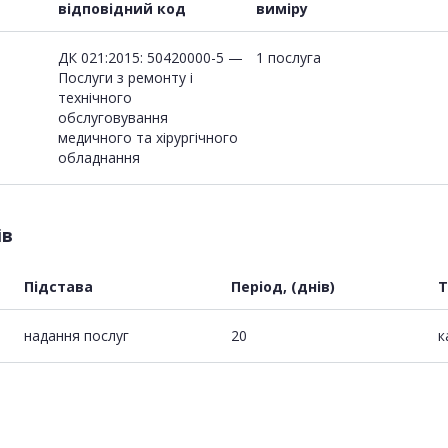
відповідний код
виміру
ДК 021:2015: 50420000-5 —
1 послуга
Послуги з ремонту і
технічного
обслуговування
медичного та хірургічного
обладнання
ів
Підстава
Період, (днів)
Т
надання послуг
20
к