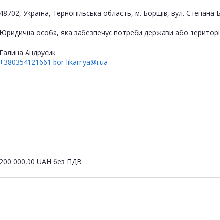
48702, Україна, Тернопільська область, м. Борщів, вул. Степана Б
Юридична особа, яка забезпечує потреби держави або територі
Галина Андрусик
+380354121661
bor-likarnya@i.ua
200 000,00
UAH
без ПДВ