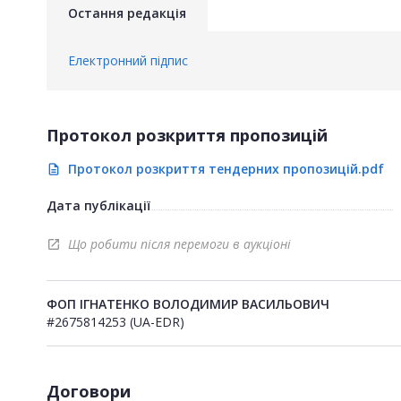
Остання редакція
Електронний підпис
Протокол розкриття пропозицій
Протокол розкриття тендерних пропозицій.pdf
description
Дата публікації
Що робити після перемоги в аукціоні
open_in_new
ФОП ІГНАТЕНКО ВОЛОДИМИР ВАСИЛЬОВИЧ
#2675814253 (UA-EDR)
Договори