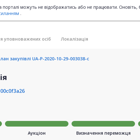
на порталі можуть не відображатись або не працювати. Оновіть, 
силанням
.
я уповноважених осіб
Локалізація
ан закупівлі UA-P-2020-10-29-003038-c
ія
00c0f3a26
Аукціон
Визначення переможця