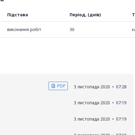
Підстава
Період, (днів)
Т
виконання робіт
30
к
PDF
description
3 листопада 2020
07:28
3 листопада 2020
07:19
3 листопада 2020
07:19