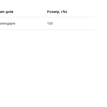
ип днів
Розмір, (%)
алендарні
100