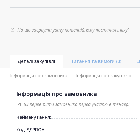
На що звернути увагу потенційному постачальнику?
open_in_new
Деталі закупівлі
Питання та вимоги
(0)
С
Інформація про замовника
Інформація про закупівлю
Інформація про замовника
Як перевірити замовника перед участю в тендері
open_in_new
Найменування:
Код ЄДРПОУ: