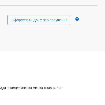
help
Інформувати ДАСУ про порушення
ади "Білоцерківська міська лікарня №1"