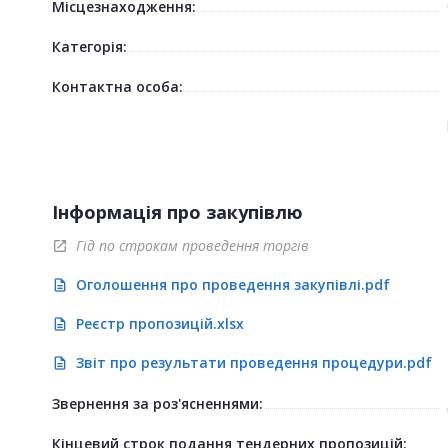
Місцезнаходження:
Категорія:
Контактна особа:
Інформація про закупівлю
Гід по строкам проведення торгів
open_in_new
Оголошення про проведення закупівлі.pdf
description
Реєстр пропозицій.xlsx
description
Звіт про результати проведення процедури.pdf
description
Звернення за роз'ясненнями:
Кінцевий строк подання тендерних пропозицій: