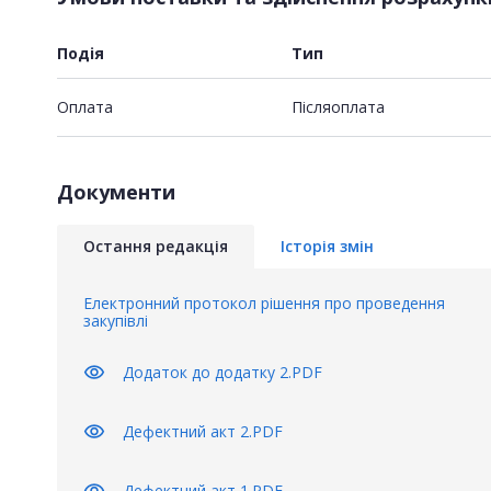
Подія
Тип
Оплата
Пiсляоплата
Документи
Остання редакція
Історія змін
Електронний протокол рішення про проведення
закупівлі
visibility
Додаток до додатку 2.PDF
visibility
Дефектний акт 2.PDF
visibility
Дефектний акт 1.PDF