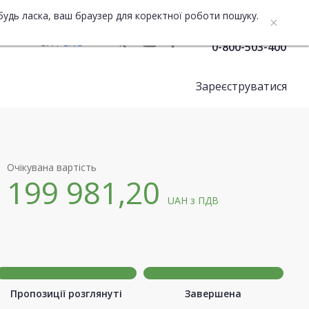
будь ласка, ваш браузер для коректної роботи пошуку.
Служба підтримки
UA
ENG
0-800-503-400
Зареєструватися
Очікувана вартість
199 981,20
UAH
з ПДВ
Пропозиції розглянуті
Завершена