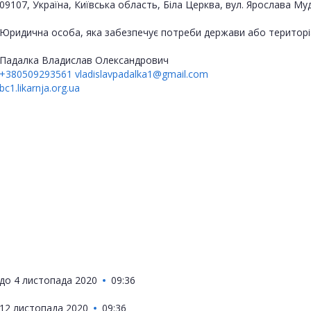
09107, Україна, Київська область, Біла Церква, вул. Ярослава Му
Юридична особа, яка забезпечує потреби держави або територі
Падалка Владислав Олександрович
+380509293561
vladislavpadalka1@gmail.com
bc1.likarnja.org.ua
до
4 листопада 2020
09:36
12 листопада 2020
09:36