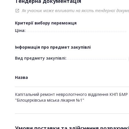
Тендерна документація
Як учасник може впливати на якість тендерної докум
open_in_new
Критерії вибору переможця
Ціна:
Інформація про предмет закупівлі
Вид предмету закупівлі:
Назва
Капітальний ремонт неврологічного відділення КНП БМР
"Білоцерківська міська лікарня №1"
Умови поставки та здійснення розрахунк