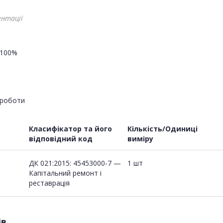
ентації
100%
роботи
Класифікатор та його
Кількість/Одиниці
відповідний код
виміру
ДК 021:2015: 45453000-7 —
1 шт
Капітальний ремонт і
реставрація
ів