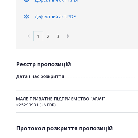
visibility
Дефектний акт.PDF
1
2
3
Реєстр пропозицій
Дата і час розкриття
МАЛЕ ПРИВАТНЕ ПІДПРИЄМСТВО "АГАЧ"
#25293931 (UA-EDR)
Протокол розкриття пропозицій