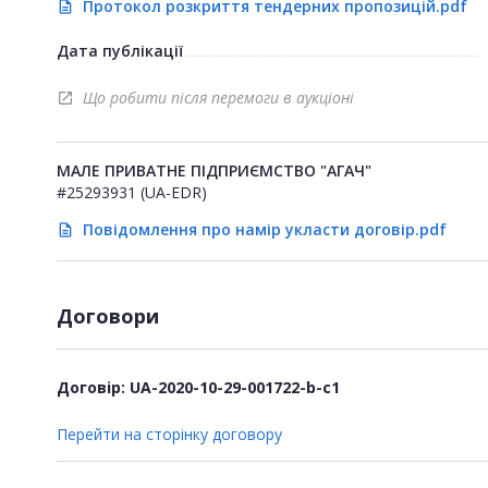
Протокол розкриття тендерних пропозицій.pdf
description
Дата публікації
Що робити після перемоги в аукціоні
open_in_new
МАЛЕ ПРИВАТНЕ ПІДПРИЄМСТВО "АГАЧ"
#25293931 (UA-EDR)
Повідомлення про намір укласти договір.pdf
description
Договори
Договір: UA-2020-10-29-001722-b-c1
Перейти на сторінку договору