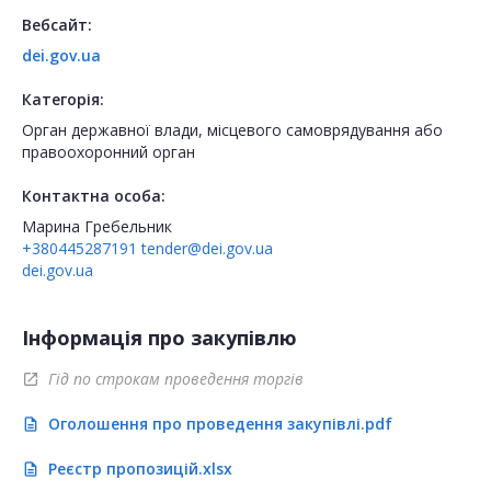
Вебсайт:
dei.gov.ua
Категорія:
Орган державної влади, місцевого самоврядування або
правоохоронний орган
Контактна особа:
Марина Гребельник
+380445287191
tender@dei.gov.ua
dei.gov.ua
Інформація про закупівлю
Гід по строкам проведення торгів
open_in_new
Оголошення про проведення закупівлі.pdf
description
Реєстр пропозицій.xlsx
description