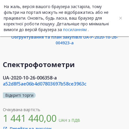
На жаль, версія вашого браузера застаріла, тому
UA
ENG
фільтри на порталі можуть не відображатись або не
працювати. Оновіть, будь ласка, ваш браузер для
коректної роботи пошуку. Детальніше про мінімальні
Інформація про закупівлю
вимоги до версій браузера за
посиланням
.
Обгрунтування та план закупівлі UA-P-2020-10-26-
004923-a
Спектрофотометри
UA-2020-10-26-006358-a
a52d8f5ae06b4d07803697b58ce3963c
Відкриті торги
Очікувана вартість
1 441 440,00
UAH
з ПДВ
Перейти на аукціон
open_in_new