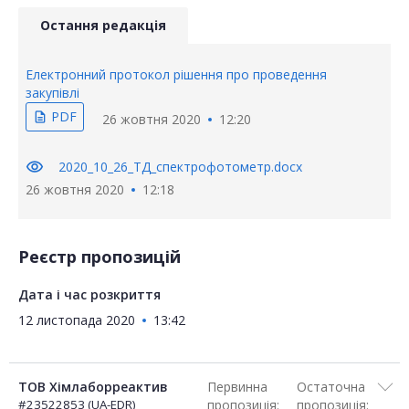
Остання редакція
Електронний протокол рішення про проведення
закупівлі
PDF
description
26 жовтня 2020
12:20
visibility
2020_10_26_ТД_спектрофотометр.docx
26 жовтня 2020
12:18
Реєстр пропозицій
Дата і час розкриття
12 листопада 2020
13:42
ТОВ Хімлаборреактив
Первинна
Остаточна
#23522853 (UA-EDR)
пропозиція:
пропозиція: