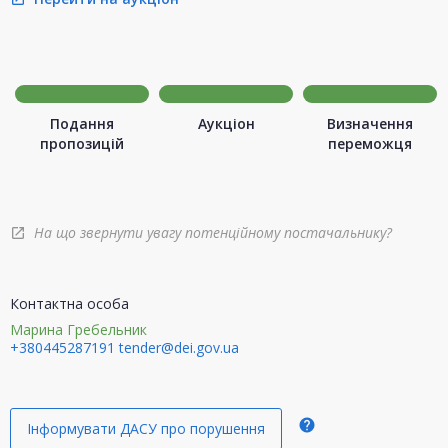
Подання
Аукціон
Визначення
пропозицій
переможця
На що звернути увагу потенційному постачальнику?
open_in_new
Контактна особа
Марина Гребельник
+380445287191
tender@dei.gov.ua
help
Інформувати ДАСУ про порушення