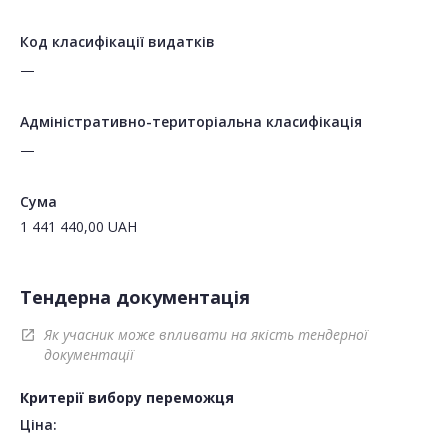
Код класифікації видатків
—
Адміністративно-територіальна класифікація
—
Сума
1 441 440,00
UAH
Тендерна документація
Як учасник може впливати на якість тендерної
open_in_new
документації
Критерії вибору переможця
Ціна: