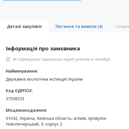
Деталі закупівлі
Питання та вимоги
(4)
Скар
Інформація про замовника
Як перевірити замовника перед участю в тендері
open_in_new
Найменування:
Державна екологічна інспекція України
Код ЄДРПОУ:
37508533
Місцезнаходження:
01042, Україна, Київська область, м.Київ, провулок
Новопечерський, 3, корпус 2