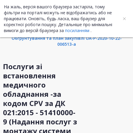
На жаль, версія вашого браузера застаріла, тому
UA
ENG
фільтри на порталі можуть не відображатись або не
працювати. Оновіть, будь ласка, ваш браузер для
коректної роботи пошуку. Детальніше про мінімальні
Інформація про закупівлю
вимоги до версій браузера за
посиланням
.
Обгрунтування та план закупівлі UA-P-2020-10-22-
006513-a
Послуги зі
встановлення
медичного
обладнання -за
кодом CPV за ДК
021:2015 - 51410000-
9 (Надання послуг з
монтажу системи