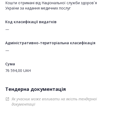
Кошти отримані від Національної служби здоров`я
України за надання медичних послуг
Код класифікації видатків
—
Адміністративно-територіальна класифікація
—
Сума
76 594,00
UAH
Тендерна документація
Як учасник може впливати на якість тендерної
open_in_new
документації