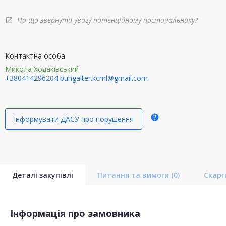
На що звернути увагу потенційному постачальнику?
open_in_new
Контактна особа
Микола Ходаківський
+380414296204
buhgalter.kcml@gmail.com
help
Інформувати ДАСУ про порушення
Деталі закупівлі
Питання та вимоги
(0)
Скар
Інформація про замовника