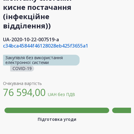
кисне постачання
(інфекційне
відділення))
UA-2020-10-22-007519-a
c34bca45844f46128028eb425f3655a1
Закупівля без використання
електронної системи
COVID-19
Очікувана вартість
76 594,00
UAH
без ПДВ
Підготовка угоди