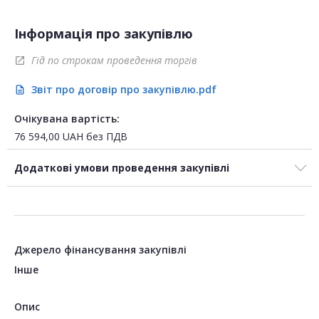
Інформація про закупівлю
Гід по строкам проведення торгів
open_in_new
Звіт про договір про закупівлю.pdf
description
Очікувана вартість:
76 594,00
UAH
без ПДВ
Додаткові умови проведення закупівлі
Джерело фінансування закупівлі
Інше
Опис