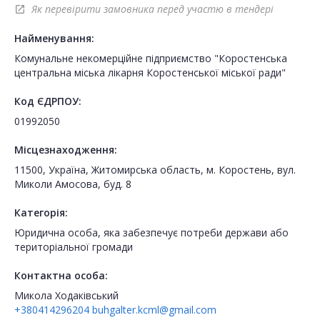
Як перевірити замовника перед участю в тендері
open_in_new
Найменування:
Комунальне некомерційне підприємство "Коростенська
центральна міська лікарня Коростенської міської ради"
Код ЄДРПОУ:
01992050
Місцезнаходження:
11500, Україна, Житомирська область, м. Коростень, вул.
Миколи Амосова, буд. 8
Категорія:
Юридична особа, яка забезпечує потреби держави або
територіальної громади
Контактна особа:
Микола Ходаківський
+380414296204
buhgalter.kcml@gmail.com