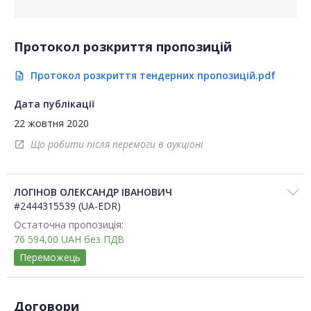
Протокол розкриття пропозицій
Протокол розкриття тендерних пропозицій.pdf
description
Дата публікації
22 жовтня 2020
Що робити після перемоги в аукціоні
open_in_new
ЛОГІНОВ ОЛЕКСАНДР ІВАНОВИЧ
#2444315539 (UA-EDR)
Остаточна пропозиція:
76 594,00
UAH
без ПДВ
Переможець
Договори