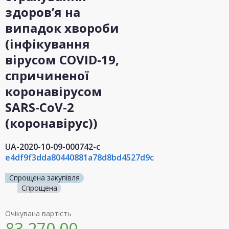
здоров’я на
випадок хвороби
(інфікування
вірусом COVID-19,
спричиненої
коронавірусом
SARS-CoV-2
(коронавірус))
UA-2020-10-09-000742-c
e4df9f3dda80440881a78d8bd4527d9c
Спрощена закупівля
Спрощена
Очікувана вартість
83 270,00