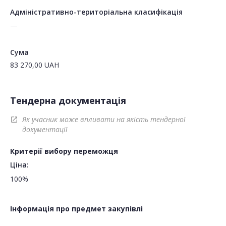
Адміністративно-територіальна класифікація
—
Сума
83 270,00
UAH
Тендерна документація
Як учасник може впливати на якість тендерної
open_in_new
документації
Критерії вибору переможця
Ціна:
100%
Інформація про предмет закупівлі