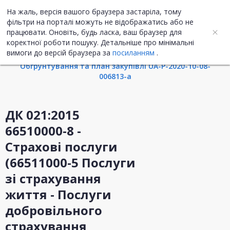
На жаль, версія вашого браузера застаріла, тому
UA
ENG
фільтри на порталі можуть не відображатись або не
працювати. Оновіть, будь ласка, ваш браузер для
коректної роботи пошуку. Детальніше про мінімальні
Інформація про закупівлю
вимоги до версій браузера за
посиланням
.
Обгрунтування та план закупівлі UA-P-2020-10-08-
006813-a
ДК 021:2015
66510000-8 -
Страхові послуги
(66511000-5 Послуги
зі страхування
життя - Послуги
добровільного
страхування