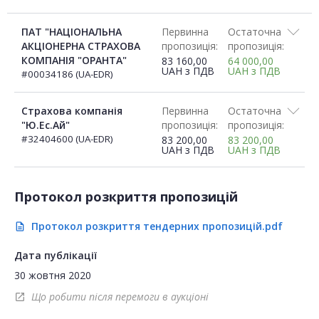
ПАТ "НАЦІОНАЛЬНА
Первинна
Остаточна
АКЦІОНЕРНА СТРАХОВА
пропозиція:
пропозиція:
КОМПАНІЯ "ОРАНТА"
83 160,00
64 000,00
UAH
з ПДВ
UAH
з ПДВ
#00034186 (UA-EDR)
Страхова компанія
Первинна
Остаточна
"Ю.Ес.Ай"
пропозиція:
пропозиція:
#32404600 (UA-EDR)
83 200,00
83 200,00
UAH
з ПДВ
UAH
з ПДВ
Протокол розкриття пропозицій
Протокол розкриття тендерних пропозицій.pdf
description
Дата публікації
30 жовтня 2020
Що робити після перемоги в аукціоні
open_in_new