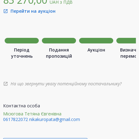
UAH
з ПДВ
Перейти на аукціон
open_in_new
Період
Подання
Аукціон
Визначе
уточнень
пропозицій
перемо
На що звернути увагу потенційному постачальнику?
open_in_new
Контактна особа
Місюгова Тетяна Євгенівна
0617822072
nikakuropata@gmail.com