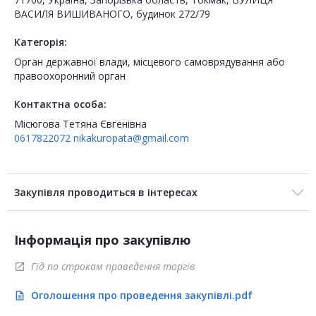
ВАСИЛЯ ВИШИВАНОГО, будинок 272/79
Категорія:
Орган державної влади, місцевого самоврядування або
правоохоронний орган
Контактна особа:
Місюгова Тетяна Євгенівна
0617822072
nikakuropata@gmail.com
Закупівля проводиться в інтересах
Інформація про закупівлю
Гід по строкам проведення торгів
open_in_new
Оголошення про проведення закупівлі.pdf
description