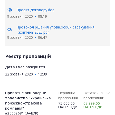
visibility
Проект Договору.doc
9 жовтня 2020
08:19
Протокол рішення уповн.особи страхування
visibility
_жовтень 2020.pdf
9 жовтня 2020
06:47
Реєстр пропозицій
Дата і час розкриття
22 жовтня 2020
12:39
Приватне акціонерне
Первинна
Остаточна
товариство "Українська
пропозиція:
пропозиція:
пожежно-страхова
75 600,00
63 999,00
UAH
з ПДВ
UAH
з ПДВ
компанія"
#20602681 (UA-EDR)