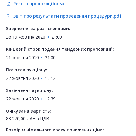
Реєстр пропозицій.xlsx
description
Звіт про результати проведення процедури.pdf
description
Звернення за роз'ясненнями:
до
19 жовтня 2020
21:00
Кінцевий строк подання тендерних пропозицій:
21 жовтня 2020
21:00
Початок аукціону:
22 жовтня 2020
12:12
Закінчення аукціону:
22 жовтня 2020
12:39
Очікувана вартість:
83 270,00
UAH
з ПДВ
Розмір мінімального кроку пониження ціни: