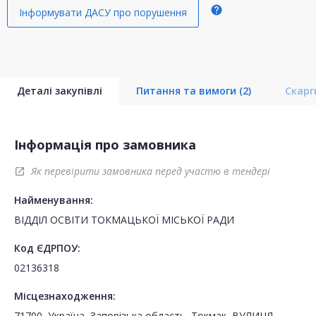
help
Інформувати ДАСУ про порушення
Деталі закупівлі
Питання та вимоги
(2)
Скар
Інформація про замовника
Як перевірити замовника перед участю в тендері
open_in_new
Найменування:
ВІДДІЛ ОСВІТИ ТОКМАЦЬКОЇ МІСЬКОЇ РАДИ
Код ЄДРПОУ:
02136318
Місцезнаходження:
71700, Україна, Запорізька область, Токмак, ВУЛИЦЯ