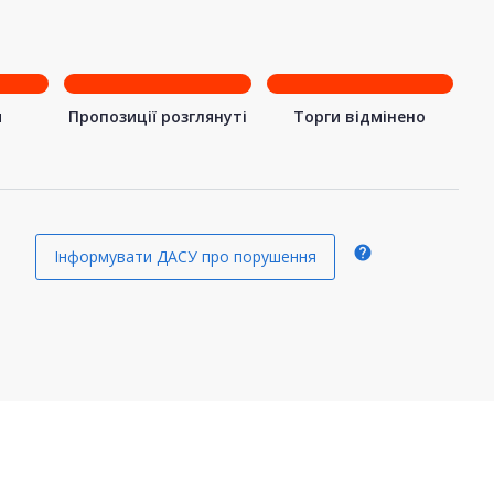
я
Пропозиції розглянуті
Торги відмінено
я
help
Інформувати ДАСУ про порушення