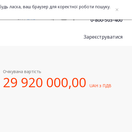
будь ласка, ваш браузер для коректної роботи пошуку.
Служба підтримки
UA
ENG
0-800-503-400
Зареєструватися
Очікувана вартість
29 920 000,00
UAH
з ПДВ