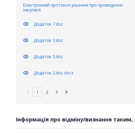
Електронний протокол рішення про проведення
закупівлі
visibility
Додаток 7.doc
visibility
Додаток 3.doc
visibility
Додаток 5.doc
visibility
Додаток 2.doc.docx
1
2
3
Інформація про відміну/визнання таким, 