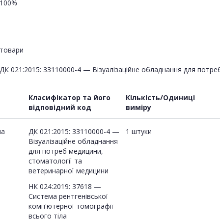
100%
товари
ДК 021:2015: 33110000-4 — Візуалізаційне обладнання для потре
Класифікатор та його
Кількість/Одиниці
відповідний код
виміру
ма
ДК 021:2015: 33110000-4 —
1 штуки
Візуалізаційне обладнання
для потреб медицини,
стоматології та
ветеринарної медицини
НК 024:2019: 37618 —
Система рентгенівської
комп'ютерної томографії
всього тіла