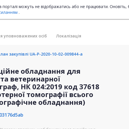
на порталі можуть не відображатись або не працювати. Оновіть, 
силанням
.
я уповноважених осіб
Локалізація
лан закупівлі UA-P-2020-10-02-009844-a
аційне обладнання для
 та ветеринарної
аф, НК 024:2019 код 37618
ютерної томографії всього
омографічне обладнання)
03176d5ab