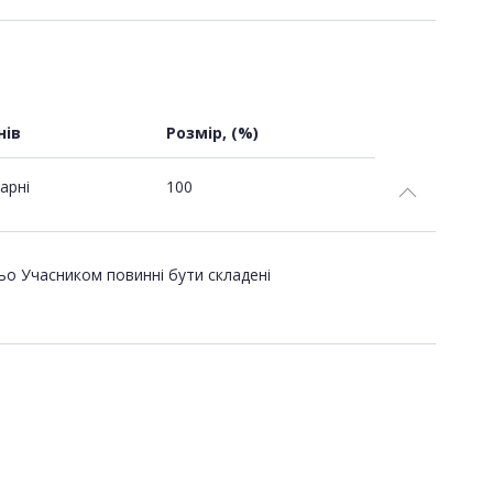
нів
Розмір, (%)
арні
100
ьо Учасником повинні бути складені