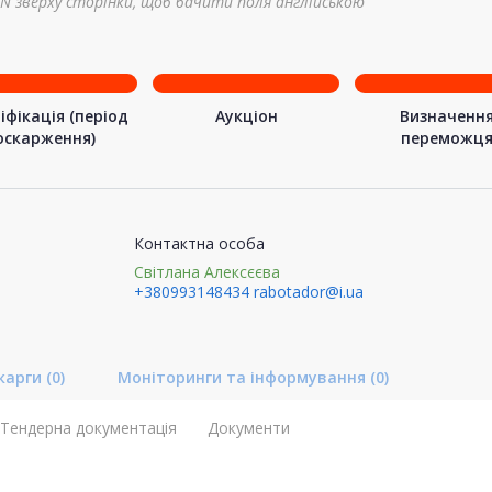
N зверху сторінки, щоб бачити поля англійською
іфікація (період
Аукціон
Визначенн
оскарження)
переможц
Контактна особа
Світлана Алекcєєва
+380993148434
rabotador@i.ua
карги
(0)
Моніторинги та інформування
(0)
Тендерна документація
Документи