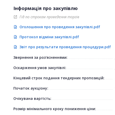
Інформація про закупівлю
Гід по строкам проведення торгів
open_in_new
Оголошення про проведення закупівлі.pdf
description
Протокол відміни закупівлі.pdf
description
Звіт про результати проведення процедури.pdf
description
Звернення за роз'ясненнями:
Оскарження умов закупівлі:
Кінцевий строк подання тендерних пропозицій:
Початок аукціону:
Очікувана вартість:
Розмір мінімального кроку пониження ціни: