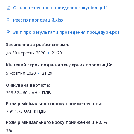
Оголошення про проведення закупівлі.pdf
description
Реєстр пропозицій.xlsx
description
Звіт про результати проведення процедури.pdf
description
Звернення за роз'ясненнями:
до
30 вересня 2020
21:29
Кінцевий строк подання тендерних пропозицій:
5 жовтня 2020
21:29
Очікувана вартість:
263 824,60
UAH
з ПДВ
Розмір мінімального кроку пониження ціни:
7 914,73
UAH
з ПДВ
Розмір мінімального кроку пониження ціни, %:
3%