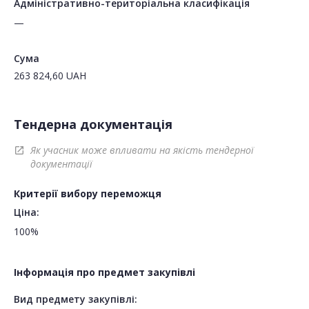
Адміністративно-територіальна класифікація
—
Сума
263 824,60
UAH
Тендерна документація
Як учасник може впливати на якість тендерної
open_in_new
документації
Критерії вибору переможця
Ціна:
100%
Інформація про предмет закупівлі
Вид предмету закупівлі: