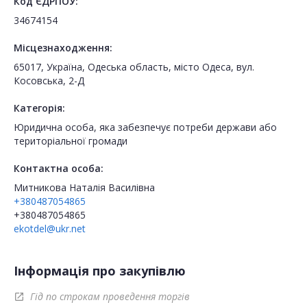
Код ЄДРПОУ:
34674154
Місцезнаходження:
65017, Україна, Одеська область, місто Одеса, вул.
Косовська, 2-Д
Категорія:
Юридична особа, яка забезпечує потреби держави або
територіальної громади
Контактна особа:
Митникова Наталія Василівна
+380487054865
+380487054865
ekotdel@ukr.net
Інформація про закупівлю
Гід по строкам проведення торгів
open_in_new