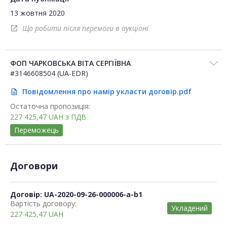
13 жовтня 2020
Що робити після перемоги в аукціоні
open_in_new
ФОП ЧАРКОВСЬКА ВІТА СЕРГІЇВНА
#3146608504 (UA-EDR)
Повідомлення про намір укласти договір.pdf
description
Остаточна пропозиція:
227 425,47
UAH
з ПДВ
Переможець
Договори
Договір: UA-2020-09-26-000006-a-b1
Вартість договору:
Укладений
227 425,47
UAH