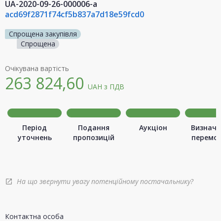
UA-2020-09-26-000006-a
acd69f2871f74cf5b837a7d18e59fcd0
Спрощена закупівля
Спрощена
Очікувана вартість
263 824,60
UAH
з ПДВ
Період
Подання
Аукціон
Визначе
уточнень
пропозицій
перемо
На що звернути увагу потенційному постачальнику?
open_in_new
Контактна особа