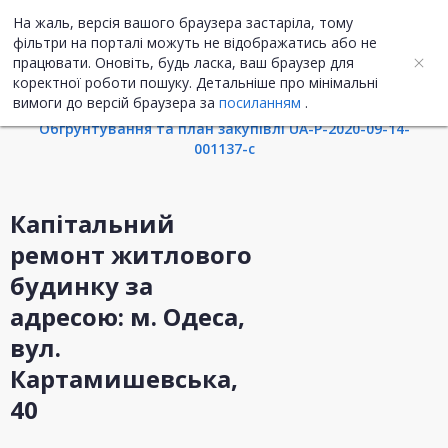
На жаль, версія вашого браузера застаріла, тому
UA
ENG
фільтри на порталі можуть не відображатись або не
працювати. Оновіть, будь ласка, ваш браузер для
коректної роботи пошуку. Детальніше про мінімальні
Інформація про закупівлю
вимоги до версій браузера за
посиланням
.
Обгрунтування та план закупівлі UA-P-2020-09-14-
001137-c
Капітальний
ремонт житлового
будинку за
адресою: м. Одеса,
вул.
Картамишевська,
40