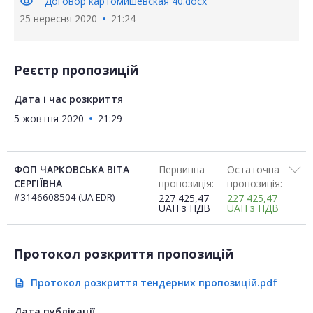
visibility
Договор картомишевская 40.docx
25 вересня 2020
21:24
Реєстр пропозицій
Дата і час розкриття
5 жовтня 2020
21:29
ФОП ЧАРКОВСЬКА ВІТА
Первинна
Остаточна
СЕРГІЇВНА
пропозиція:
пропозиція:
#3146608504 (UA-EDR)
227 425,47
227 425,47
UAH
з ПДВ
UAH
з ПДВ
Протокол розкриття пропозицій
Протокол розкриття тендерних пропозицій.pdf
description
Дата публікації