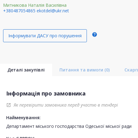
Митникова Наталія Василівна
+380487054865
ekotdel@ukr.net
help
Інформувати ДАСУ про порушення
Деталі закупівлі
Питання та вимоги
(0)
Скар
Інформація про замовника
Як перевірити замовника перед участю в тендері
open_in_new
Найменування:
Департамент міського господарства Одеської міської ради