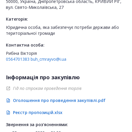
50000, Україна, Дніпропетровська область, КРИВИЙ РІГ,
вул. Свято-Миколаївська, 27
Категорія:
Юридична особа, яка забезпечує потреби держави або
територіальної громади
Контактна особа:
Рибіна Вікторія
0564701383
buh_cmrayvo@i.ua
Інформація про закупівлю
Гід по строкам проведення торгів
open_in_new
Оголошення про проведення закупівлі.pdf
description
Реєстр пропозицій.xlsx
description
Звернення за роз'ясненнями: