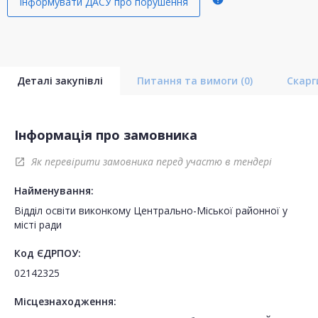
Інформувати ДАСУ про порушення
Деталі закупівлі
Питання та вимоги
(0)
Скар
Інформація про замовника
Як перевірити замовника перед участю в тендері
open_in_new
Найменування:
Відділ освіти виконкому Центрально-Міської районної у
місті ради
Код ЄДРПОУ:
02142325
Місцезнаходження: