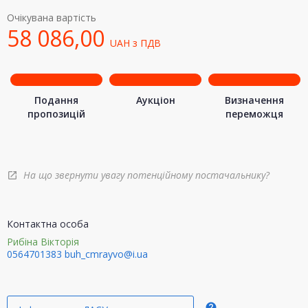
Очікувана вартість
58 086,00
UAH
з ПДВ
Подання
Аукціон
Визначення
пропозицій
переможця
На що звернути увагу потенційному постачальнику?
open_in_new
Контактна особа
Рибіна Вікторія
0564701383
buh_cmrayvo@i.ua
help