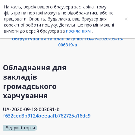
На жаль, версія вашого браузера застаріла, тому
UA
ENG
фільтри на порталі можуть не відображатись або не
працювати. Оновіть, будь ласка, ваш браузер для
коректної роботи пошуку. Детальніше про мінімальні
Інформація про закупівлю
вимоги до версій браузера за
посиланням
.
Обгрунтування та план закупівлі UA-P-2020-09-18-
006319-a
Обладнання для
закладів
громадського
харчування
UA-2020-09-18-003091-b
f632ced3b9124beeaafb762725a16dc9
Відкриті торги