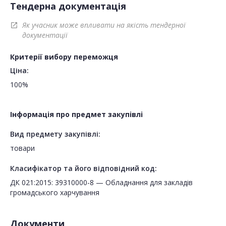
Тендерна документація
Як учасник може впливати на якість тендерної
open_in_new
документації
Критерії вибору переможця
Ціна:
100%
Інформація про предмет закупівлі
Вид предмету закупівлі:
товари
Класифікатор та його відповідний код:
ДК 021:2015: 39310000-8 — Обладнання для закладів
громадського харчування
Документи