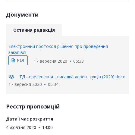
Документи
Остання редакція
Електронний протокол рішення про проведення
закупівлі
PDF
description
17 вересня 2020
05:38
visibility
ТД - озеленення _ висадка дерев _кущів (2020).docx
17 вересня 2020
05:34
Реєстр пропозицій
Дата і час розкриття
4 жовтня 2020
14:00