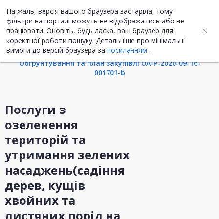
На жаль, версія вашого браузера застаріла, тому
UA
ENG
фільтри на порталі можуть не відображатись або не
працювати. Оновіть, будь ласка, ваш браузер для
коректної роботи пошуку. Детальніше про мінімальні
Інформація про закупівлю
вимоги до версій браузера за
посиланням
.
Обгрунтування та план закупівлі UA-P-2020-09-16-
001701-b
Послуги з
озеленення
територій та
утримання зелених
насаджень(садіння
дерев, кущів
хвойних та
листяних порід на