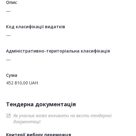
Опис
—
Код класифікації видатків
—
Адміністративно-територіальна класифікація
—
Сума
452 810,00
UAH
Тендерна документація
Як учасник може впливати на якість тендерної
open_in_new
документації
Критерії вибору переможця