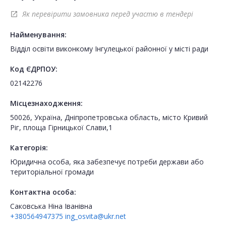
Як перевірити замовника перед участю в тендері
open_in_new
Найменування:
Відділ освіти виконкому Інгулецької районної у місті ради
Код ЄДРПОУ:
02142276
Місцезнаходження:
50026, Україна, Дніпропетровська область, місто Кривий
Ріг, площа Гірницької Слави,1
Категорія:
Юридична особа, яка забезпечує потреби держави або
територіальної громади
Контактна особа:
Саковська Ніна Іванівна
+380564947375
ing_osvita@ukr.net