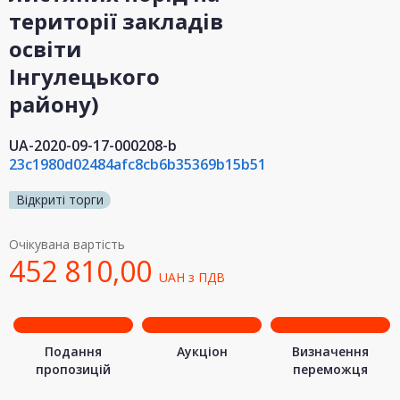
території закладів
освіти
Інгулецького
району)
UA-2020-09-17-000208-b
23c1980d02484afc8cb6b35369b15b51
Відкриті торги
Очікувана вартість
452 810,00
UAH
з ПДВ
Подання
Аукціон
Визначення
пропозицій
переможця