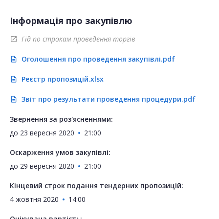
Інформація про закупівлю
Гід по строкам проведення торгів
open_in_new
Оголошення про проведення закупівлі.pdf
description
Реєстр пропозицій.xlsx
description
Звіт про результати проведення процедури.pdf
description
Звернення за роз'ясненнями:
до
23 вересня 2020
21:00
Оскарження умов закупівлі:
до
29 вересня 2020
21:00
Кінцевий строк подання тендерних пропозицій:
4 жовтня 2020
14:00
Очікувана вартість: