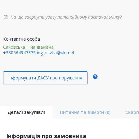
На що звернути увагу потенційному постачальнику?
open_in_new
Контактна особа
Саковська Ніна Іванівна
+380564947375
ing_osvita@ukr.net
help
Інформувати ДАСУ про порушення
Деталі закупівлі
Питання та вимоги
(0)
Скар
Інформація про замовника