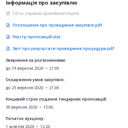
Інформація про закупівлю
Гід по строкам проведення торгів
open_in_new
Оголошення про проведення закупівлі.pdf
description
Реєстр пропозицій.xlsx
description
Звіт про результати проведення процедури.pdf
description
Звернення за роз'ясненнями:
до
19 вересня 2020
21:00
Оскарження умов закупівлі:
до
25 вересня 2020
21:00
Кінцевий строк подання тендерних пропозицій:
30 вересня 2020
15:00
Початок аукціону:
1 жовтня 2020
12:20