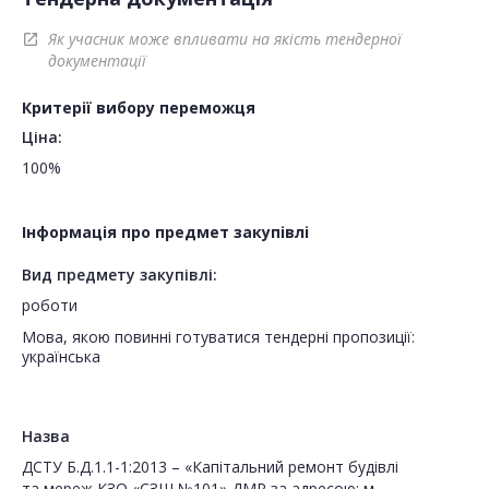
Як учасник може впливати на якість тендерної
open_in_new
документації
Критерії вибору переможця
Ціна:
100%
Інформація про предмет закупівлі
Вид предмету закупівлі:
роботи
Мова, якою повинні готуватися тендерні пропозиції:
українська
Назва
ДСТУ Б.Д.1.1-1:2013 – «Капітальний ремонт будівлі
та мереж КЗО «СЗШ №101» ДМР за адресою: м.