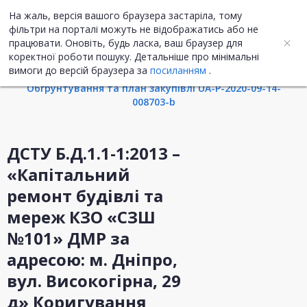
На жаль, версія вашого браузера застаріла, тому
UA
ENG
фільтри на порталі можуть не відображатись або не
працювати. Оновіть, будь ласка, ваш браузер для
коректної роботи пошуку. Детальніше про мінімальні
Інформація про закупівлю
вимоги до версій браузера за
посиланням
.
Обгрунтування та план закупівлі UA-P-2020-09-14-
008703-b
ДСТУ Б.Д.1.1-1:2013 –
«Капітальний
ремонт будівлі та
мереж КЗО «СЗШ
№101» ДМР за
адресою: м. Дніпро,
вул. Високогірна, 29
д» Коригування