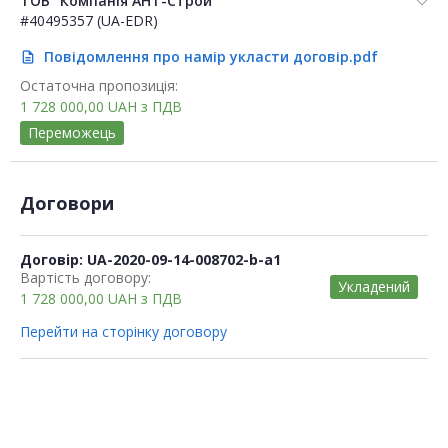
ТОВ "Компанія АНТ-Строй"
#40495357 (UA-EDR)
Повідомлення про намір укласти договір.pdf
description
Остаточна пропозиція:
1 728 000,00
UAH
з ПДВ
Переможець
Договори
Договір: UA-2020-09-14-008702-b-a1
Вартість договору:
Укладений
1 728 000,00
UAH
з ПДВ
Перейти на сторінку договору