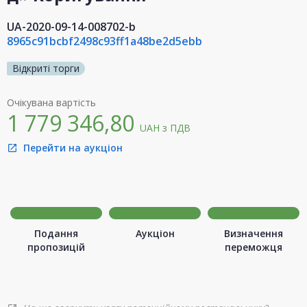
UA-2020-09-14-008702-b
8965c91bcbf2498c93ff1a48be2d5ebb
Відкриті торги
Очікувана вартість
1 779 346,80
UAH
з ПДВ
Перейти на аукціон
open_in_new
Подання
Аукціон
Визначення
пропозицій
переможця