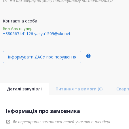
На що звернути увагу потенційному постачальнику?
open_in_new
Контактна особа
Яна Альтшулер
+380567441126
yasya1509@ukr.net
help
Інформувати ДАСУ про порушення
Деталі закупівлі
Питання та вимоги
(0)
Скар
Інформація про замовника
Як перевірити замовника перед участю в тендері
open_in_new