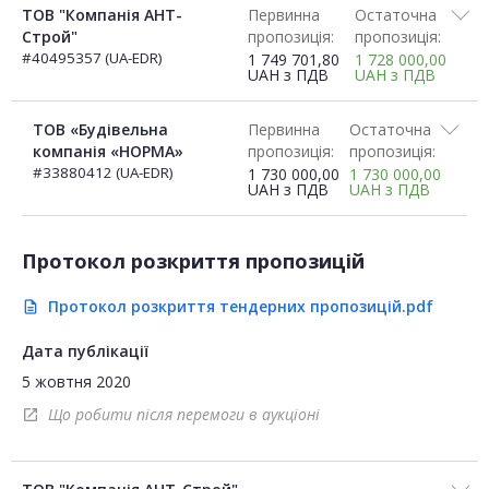
ТОВ "Компанія АНТ-
Первинна
Остаточна
Строй"
пропозиція:
пропозиція:
#40495357 (UA-EDR)
1 749 701,80
1 728 000,00
UAH
з ПДВ
UAH
з ПДВ
ТОВ «Будівельна
Первинна
Остаточна
компанія «НОРМА»
пропозиція:
пропозиція:
#33880412 (UA-EDR)
1 730 000,00
1 730 000,00
UAH
з ПДВ
UAH
з ПДВ
Протокол розкриття пропозицій
Протокол розкриття тендерних пропозицій.pdf
description
Дата публікації
5 жовтня 2020
Що робити після перемоги в аукціоні
open_in_new