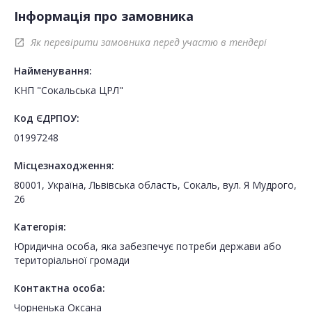
Інформація про замовника
Як перевірити замовника перед участю в тендері
open_in_new
Найменування:
КНП "Сокальська ЦРЛ"
Код ЄДРПОУ:
01997248
Місцезнаходження:
80001, Україна, Львівська область, Сокаль, вул. Я Мудрого,
26
Категорія:
Юридична особа, яка забезпечує потреби держави або
територіальної громади
Контактна особа:
Чорненька Оксана