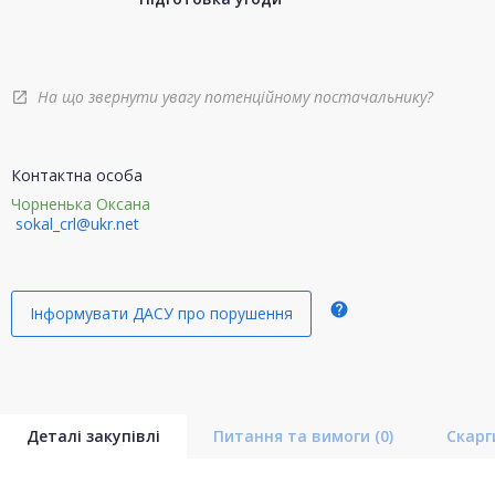
На що звернути увагу потенційному постачальнику?
open_in_new
Контактна особа
Чорненька Оксана
sokal_crl@ukr.net
help
Інформувати ДАСУ про порушення
Деталі закупівлі
Питання та вимоги
(0)
Скар