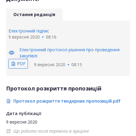
Остання редакція
Електронний підпис
9 вересня 2020
08:16
Електронний протокол рішення про проведення
visibility
закупівлі
PDF
description
9 вересня 2020
08:15
Протокол розкриття пропозицій
Протокол розкриття тендерних пропозицій.pdf
description
Дата публікації
9 вересня 2020
Що робити після перемоги в аукціоні
open_in_new