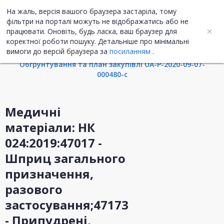
На жаль, версія вашого браузера застаріла, тому
UA
ENG
фільтри на порталі можуть не відображатись або не
працювати. Оновіть, будь ласка, ваш браузер для
коректної роботи пошуку. Детальніше про мінімальні
Інформація про закупівлю
вимоги до версій браузера за
посиланням
.
Обгрунтування та план закупівлі UA-P-2020-09-07-
000480-c
Медичні
матеріали: НК
024:2019:47017 -
Шприц загального
призначення,
разового
застосування;47173
- Припудрені,