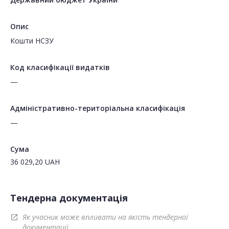
Опис
Кошти НСЗУ
Код класифікації видатків
—
Адміністративно-територіальна класифікація
—
Сума
36 029,20
UAH
Тендерна документація
Як учасник може впливати на якість тендерної
open_in_new
документації