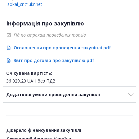
sokal_crl@ukr.net
Інформація про закупівлю
Гід по строкам проведення торгів
open_in_new
Оголошення про проведення закупівлі.pdf
description
Звіт про договір про закупівлю.pdf
description
Очікувана вартість:
36 029,20
UAH
без ПДВ
Додаткові умови проведення закупівлі
Джерело фінансування закупівлі
Державний бюджет України