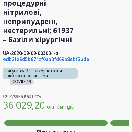
процедурні
нітрилові,
неприпудрені,
нестерильні; 61937
– Бахіли хірургічні
UA-2020-09-09-003004-b
edb2fe9d5b674cf0ab0fd69b8ebf3bde
Закупівля без використання
електронної системи
COVID-19
Очікувана вартість
36 029,20
UAH
без ПДВ
Підготовка угоди