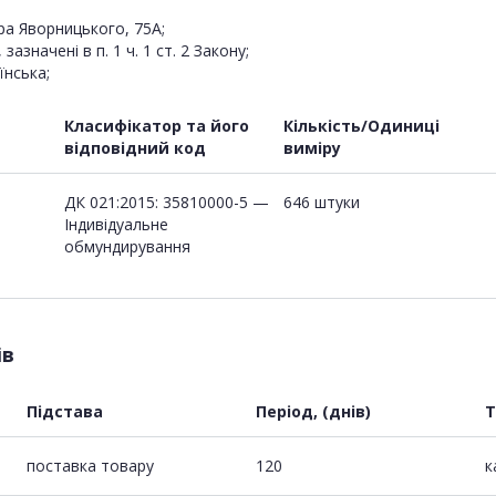
ра Яворницького, 75А;
значені в п. 1 ч. 1 ст. 2 Закону;
їнська;
Класифікатор та його
Кількість/Одиниці
відповідний код
виміру
ДК 021:2015: 35810000-5 —
646 штуки
Індивідуальне
обмундирування
ів
Підстава
Період, (днів)
Т
поставка товару
120
к