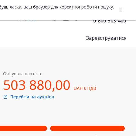
будь ласка, ваш браузер для коректної роботи пошуку.
Служба підтримки
UA
ENG
0-800-503-400
Зареєструватися
Очікувана вартість
503 880,00
UAH
з ПДВ
Перейти на аукціон
open_in_new