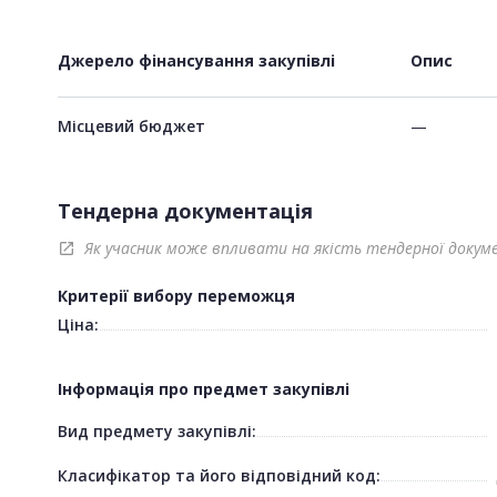
Джерело фінансування закупівлі
Опис
Місцевий бюджет
—
Тендерна документація
Як учасник може впливати на якість тендерної докум
open_in_new
Критерії вибору переможця
Ціна:
Інформація про предмет закупівлі
Вид предмету закупівлі:
Класифікатор та його відповідний код: