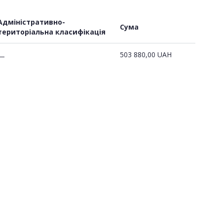
Адміністративно-
Сума
територіальна класифікація
503 880,00
UAH
—