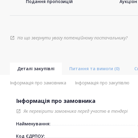
Подання пропозицій
Аукціон
На що звернути увагу потенційному постачальнику?
open_in_new
Деталі закупівлі
Питання та вимоги
(0)
С
Інформація про замовника
Інформація про закупівлю
Інформація про замовника
Як перевірити замовника перед участю в тендері
open_in_new
Найменування:
Код ЄДРПОУ: