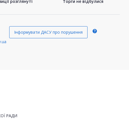
иції розглянуті
Торги не відбулися
help
Інформувати ДАСУ про порушення
.ua
ОЇ РАДИ