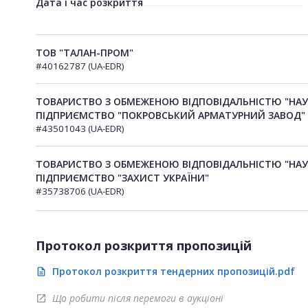
Дата і час розкриття
ТОВ "ТАЛАН-ПРОМ"
#40162787 (UA-EDR)
ТОВАРИСТВО З ОБМЕЖЕНОЮ ВІДПОВІДАЛЬНІСТЮ "НА
ПІДПРИЄМСТВО "ПОКРОВСЬКИЙ АРМАТУРНИЙ ЗАВОД"
#43501043 (UA-EDR)
ТОВАРИСТВО З ОБМЕЖЕНОЮ ВІДПОВІДАЛЬНІСТЮ "НА
ПІДПРИЄМСТВО "ЗАХИСТ УКРАЇНИ"
#35738706 (UA-EDR)
Протокол розкриття пропозицій
Протокол розкриття тендерних пропозицій.pdf
description
Що робити після перемоги в аукціоні
open_in_new