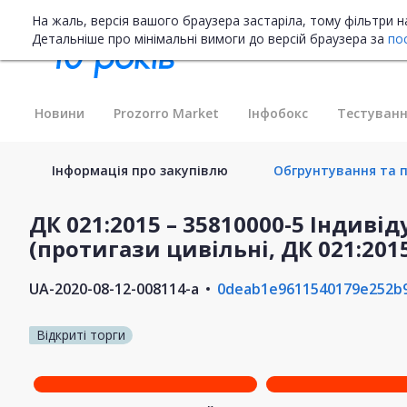
На жаль, версія вашого браузера застаріла, тому фільтри 
Детальніше про мінімальні вимоги до версій браузера за
по
Новини
Prozorro Market
Інфобокс
Тестуванн
Інформація про закупівлю
Обгрунтування та п
ДК 021:2015 – 35810000-5 Індив
(протигази цивільні, ДК 021:2015
UA-2020-08-12-008114-a
0deab1e9611540179e252b
Відкриті торги