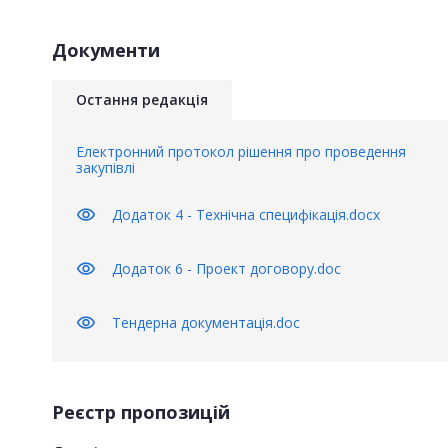
Документи
Остання редакція
Електронний протокол рішення про проведення
закупівлі
visibility
Додаток 4 - Технічна специфікація.docx
visibility
Додаток 6 - Проект договору.doc
visibility
Тендерна документація.doc
Реєстр пропозицій