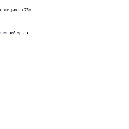
Яворницького 75А
оронний орган