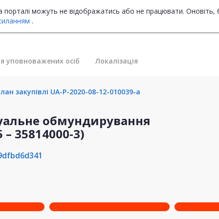
на порталі можуть не відображатись або не працювати. Оновіть, 
силанням
.
я уповноважених осіб
Локалізація
лан закупівлі UA-P-2020-08-12-010039-a
ідуальне обмундирування
 – 35814000-3)
9dfbd6d341