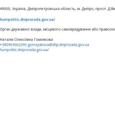
49000, Україна, Дніпропетровська область, м. Дніпро, просп. Д.
humpolitic.dniprorada.gov.ua/
Орган державної влади, місцевого самоврядування або правоох
Наталія Олексіївна Гомзякова
+380964362090
gomzyakova@dhp.dniprorada.gov.ua
humpolitic.dniprorada.gov.ua/