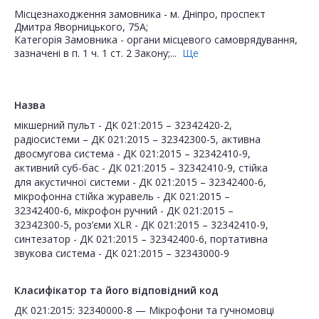
Місцезнаходження замовника - м. Дніпро, проспект
Дмитра Яворницького, 75А;
Категорія Замовника - органи місцевого самоврядування,
зазначені в п. 1 ч. 1 ст. 2 Закону;...
Ще
Назва
мікшерний пульт - ДК 021:2015 – 32342420-2,
радіосистеми – ДК 021:2015 – 32342300-5, активна
двосмугова система - ДК 021:2015 – 32342410-9,
активний суб-бас - ДК 021:2015 – 32342410-9, стійка
для акустичної системи - ДК 021:2015 – 32342400-6,
мікрофонна стійка журавель - ДК 021:2015 –
32342400-6, мікрофон ручний - ДК 021:2015 –
32342300-5, роз’єми XLR - ДК 021:2015 – 32342410-9,
синтезатор - ДК 021:2015 – 32342400-6, портативна
звукова система - ДК 021:2015 – 32343000-9
Класифікатор та його відповідний код
ДК 021:2015: 32340000-8 — Мікрофони та гучномовці