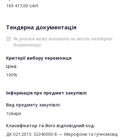
169 417,00
UAH
Тендерна документація
Як учасник може впливати на якість тендерної
open_in_new
документації
Критерії вибору переможця
Ціна:
100%
Інформація про предмет закупівлі
Вид предмету закупівлі:
товари
Класифікатор та його відповідний код:
ДК 021:2015: 32340000-8 — Мікрофони та гучномовці