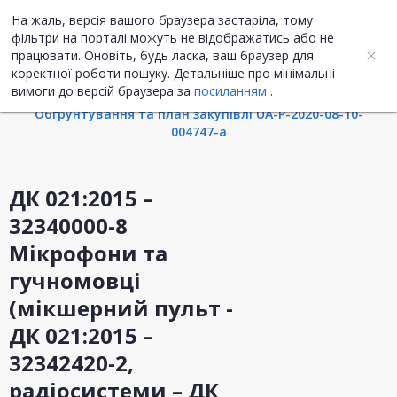
На жаль, версія вашого браузера застаріла, тому
UA
ENG
фільтри на порталі можуть не відображатись або не
працювати. Оновіть, будь ласка, ваш браузер для
коректної роботи пошуку. Детальніше про мінімальні
Інформація про закупівлю
вимоги до версій браузера за
посиланням
.
Обгрунтування та план закупівлі UA-P-2020-08-10-
004747-a
ДК 021:2015 –
32340000-8
Мікрофони та
гучномовці
(мікшерний пульт -
ДК 021:2015 –
32342420-2,
радіосистеми – ДК