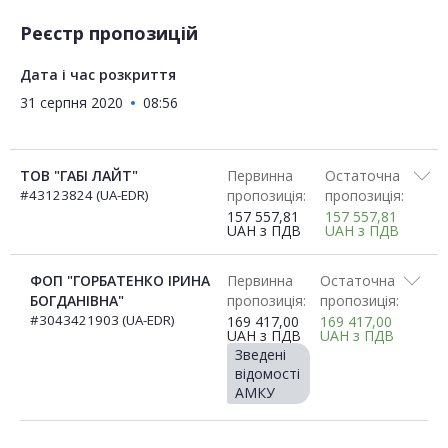
Реєстр пропозицій
Дата і час розкриття
31 серпня 2020
08:56
ТОВ "ГАБІ ЛАЙТ"
Первинна
Остаточна
#43123824 (UA-EDR)
пропозиція:
пропозиція:
157 557,81
157 557,81
UAH
з ПДВ
UAH
з ПДВ
ФОП "ГОРБАТЕНКО ІРИНА
Первинна
Остаточна
БОГДАНІВНА"
пропозиція:
пропозиція:
#3043421903 (UA-EDR)
169 417,00
169 417,00
UAH
з ПДВ
UAH
з ПДВ
Зведені
відомості
АМКУ