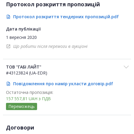
Протокол розкриття пропозицій
Протокол розкриття тендерних пропозицій.pdf
description
Дата публікації
1 вересня 2020
Що робити після перемоги в аукціоні
open_in_new
ТОВ "ГАБІ ЛАЙТ"
#43123824 (UA-EDR)
Повідомлення про намір укласти договір.pdf
description
Остаточна пропозиція:
157 557,81
UAH
з ПДВ
Переможець
Договори