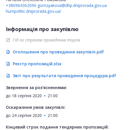
+380964362090
gomzyakova@dhp.dniprorada.gov.ua
humpolitic.dniprorada.gov.ua/
Інформація про закупівлю
Гід по строкам проведення торгів
open_in_new
Оголошення про проведення закупівлі.pdf
description
Реєстр пропозицій.xlsx
description
Звіт про результати проведення процедури.pdf
description
Звернення за роз'ясненнями:
до
18 серпня 2020
21:00
Оскарження умов закупівлі:
до
24 серпня 2020
21:00
Кінцевий строк подання тендерних пропозицій: