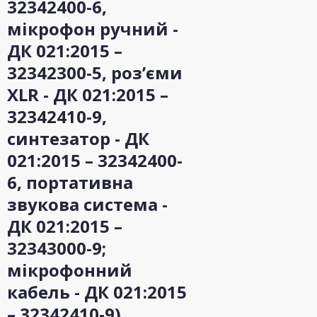
32342400-6,
мікрофон ручний -
ДК 021:2015 –
32342300-5, роз’єми
XLR - ДК 021:2015 –
32342410-9,
синтезатор - ДК
021:2015 – 32342400-
6, портативна
звукова система -
ДК 021:2015 –
32343000-9;
мікрофонний
кабель - ДК 021:2015
– 32342410-9)