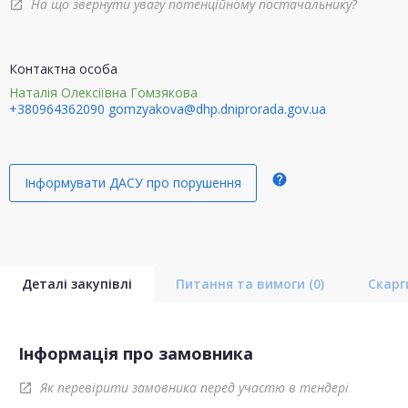
На що звернути увагу потенційному постачальнику?
open_in_new
Контактна особа
Наталія Олексіївна Гомзякова
+380964362090
gomzyakova@dhp.dniprorada.gov.ua
help
Інформувати ДАСУ про порушення
Деталі закупівлі
Питання та вимоги
(0)
Скар
Інформація про замовника
Як перевірити замовника перед участю в тендері
open_in_new