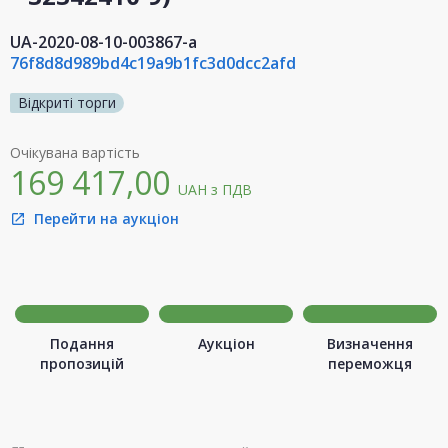
UA-2020-08-10-003867-a
76f8d8d989bd4c19a9b1fc3d0dcc2afd
Відкриті торги
Очікувана вартість
169 417,00
UAH
з ПДВ
Перейти на аукціон
open_in_new
Подання
Аукціон
Визначення
пропозицій
переможця