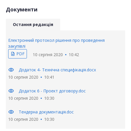
Документи
Остання редакція
Електронний протокол рішення про проведення
закупівлі
PDF
description
10 серпня 2020
10:42
visibility
Додаток 4- Технічна специфікація.docx
10 серпня 2020
10:41
visibility
Додаток 6 - Проект договору.doc
10 серпня 2020
10:30
visibility
Тендерна документація.doc
10 серпня 2020
10:30