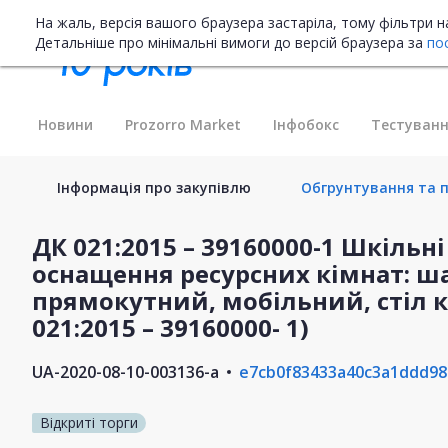
На жаль, версія вашого браузера застаріла, тому фільтри 
Детальніше про мінімальні вимоги до версій браузера за
по
Новини
Prozorro Market
Інфобокс
Тестуванн
Інформація про закупівлю
Обгрунтування та п
ДК 021:2015 – 39160000-1 Шкільні
оснащення ресурсних кімнат: ша
прямокутний, мобільний, стіл к
021:2015 – 39160000- 1)
UA-2020-08-10-003136-a
e7cb0f83433a40c3a1ddd98
Відкриті торги