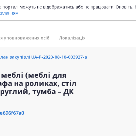
на порталі можуть не відображатись або не працювати. Оновіть, 
силанням
.
я уповноважених осіб
Локалізація
лан закупівлі UA-P-2020-08-10-003927-a
 меблі (меблі для
фа на роликах, стіл
руглий, тумба – ДК
e696f67a0