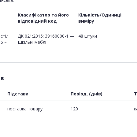
їнська.
Класифікатор та його
Кількість/Одиниці
відповідний код
виміру
стіл
ДК 021:2015: 39160000-1 —
48 штуки
15 –
Шкільні меблі
ів
Підстава
Період, (днів)
Т
поставка товару
120
к