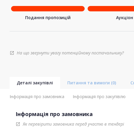
Подання пропозицій
Аукціон
На що звернути увагу потенційному постачальнику?
open_in_new
Деталі закупівлі
Питання та вимоги
(0)
С
Інформація про замовника
Інформація про закупівлю
Інформація про замовника
Як перевірити замовника перед участю в тендері
open_in_new