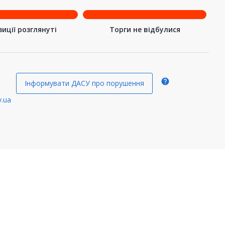
иції розглянуті
Торги не відбулися
help
Інформувати ДАСУ про порушення
.ua