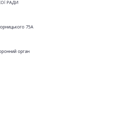
ОЇ РАДИ
Яворницького 75А
оронний орган