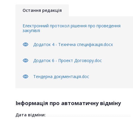
Остання редакція
Електронний протокол рішення про проведення
закупівлі
visibility
Додаток 4 - Технічна специфікація.docx
visibility
Додаток 6 - Проект Договору.doc
visibility
Тендерна документація.doc
Інформація про автоматичну відміну
Дата відміни: