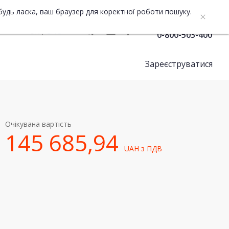
будь ласка, ваш браузер для коректної роботи пошуку.
Служба підтримки
UA
ENG
0-800-503-400
Зареєструватися
Очікувана вартість
145 685,94
UAH
з ПДВ