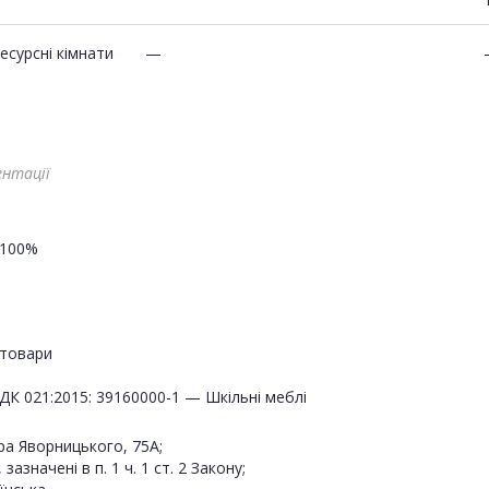
есурсні кімнати
—
ентації
100%
товари
ДК 021:2015: 39160000-1 — Шкільні меблі
ра Яворницького, 75А;
значені в п. 1 ч. 1 ст. 2 Закону;