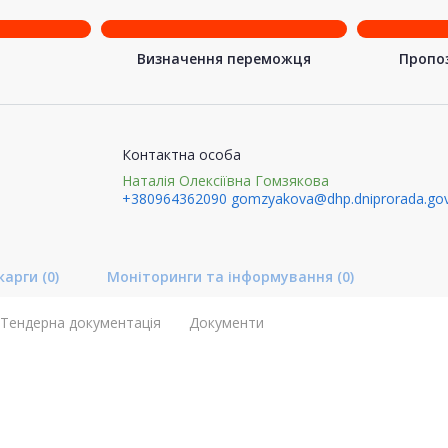
Визначення переможця
Пропоз
Контактна особа
Наталія Олексіївна Гомзякова
+380964362090
gomzyakova@dhp.dniprorada.gov
карги
(0)
Моніторинги та інформування
(0)
Тендерна документація
Документи