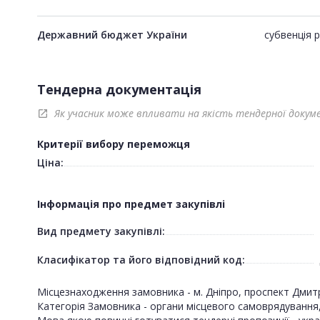
Державний бюджет України
субвенція р
Тендерна документація
Як учасник може впливати на якість тендерної докум
open_in_new
Критерії вибору переможця
Ціна:
Інформація про предмет закупівлі
Вид предмету закупівлі:
Класифікатор та його відповідний код:
Місцезнаходження замовника - м. Дніпро, проспект Дмит
Категорія Замовника - органи місцевого самоврядування, за