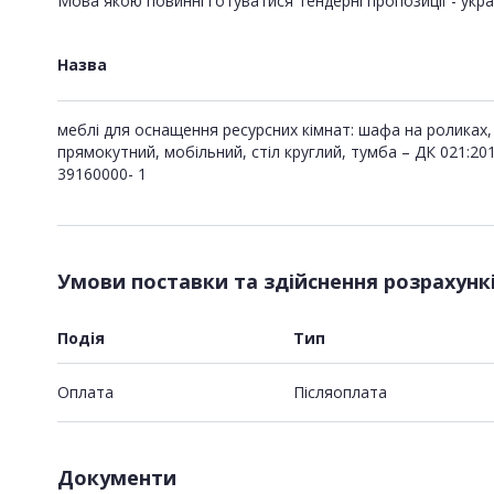
Мова якою повинні готуватися тендерні пропозиції - укра
Назва
меблі для оснащення ресурсних кімнат: шафа на роликах, 
прямокутний, мобільний, стіл круглий, тумба – ДК 021:20
39160000- 1
Умови поставки та здійснення розрахунк
Подія
Тип
Оплата
Пiсляоплата
Документи