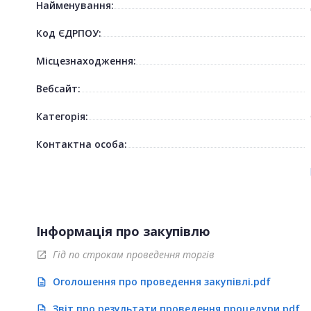
Найменування:
Код ЄДРПОУ:
Місцезнаходження:
Вебсайт:
Категорія:
Контактна особа:
Інформація про закупівлю
Гід по строкам проведення торгів
open_in_new
Оголошення про проведення закупівлі.pdf
description
Звіт про результати проведення процедури.pdf
description