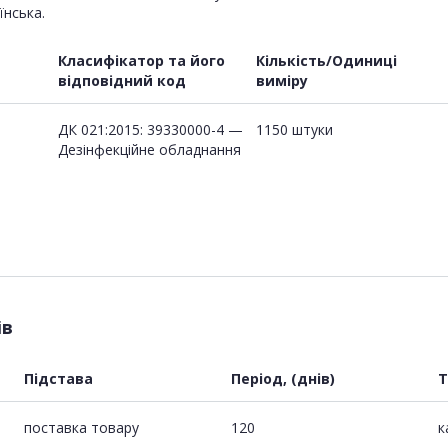
їнська.
Класифікатор та його
Кількість/Одиниці
відповідний код
виміру
ДК 021:2015: 39330000-4 —
1150 штуки
Дезінфекційне обладнання
ів
Підстава
Період, (днів)
Т
поставка товару
120
к