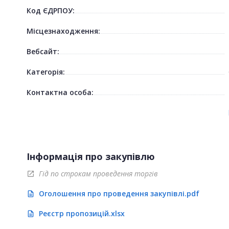
Код ЄДРПОУ:
Місцезнаходження:
Вебсайт:
Категорія:
Контактна особа:
Інформація про закупівлю
Гід по строкам проведення торгів
open_in_new
Оголошення про проведення закупівлі.pdf
description
Реєстр пропозицій.xlsx
description