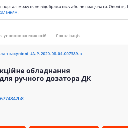
на порталі можуть не відображатись або не працювати. Оновіть, 
силанням
.
я уповноважених осіб
Локалізація
лан закупівлі UA-P-2020-08-04-007389-a
фекційне обладнання
 для ручного дозатора ДК
96774842b8