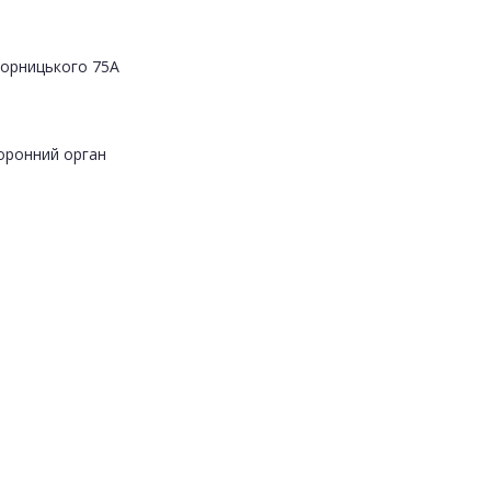
Яворницького 75А
оронний орган