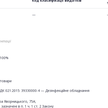
Код класифікації видатків
—
ентації
100%
товари
ДК 021:2015: 39330000-4 — Дезінфекційне обладнання
ра Яворницького, 75А;
значені в п. 1 ч. 1 ст. 2 Закону