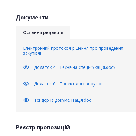
Документи
Остання редакція
Електронний протокол рішення про проведення
закупівлі
visibility
Додаток 4 - Технічна специфікація.docx
visibility
Додаток 6 - Проект договору.doc
visibility
Тендерна документація.doc
Реєстр пропозицій