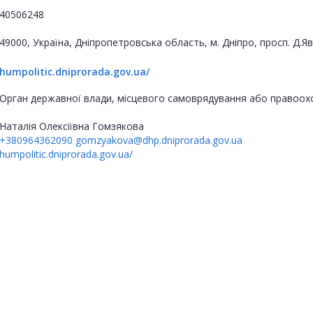
40506248
49000, Україна, Дніпропетровська область, м. Дніпро, просп. Д.
humpolitic.dniprorada.gov.ua/
Орган державної влади, місцевого самоврядування або правоох
Наталія Олексіївна Гомзякова
+380964362090
gomzyakova@dhp.dniprorada.gov.ua
humpolitic.dniprorada.gov.ua/