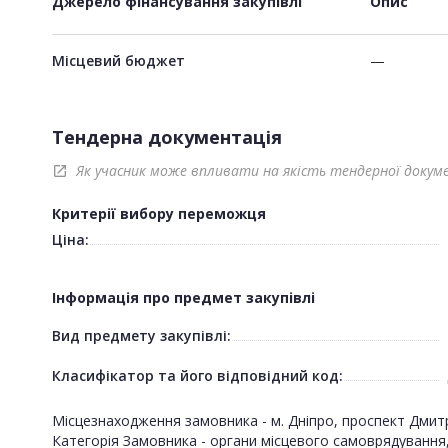
Джерело фінансування закупівлі
Опис
Місцевий бюджет
—
Тендерна документація
Як учасник може впливати на якість тендерної докум
open_in_new
Критерії вибору переможця
Ціна:
Інформація про предмет закупівлі
Вид предмету закупівлі:
Класифікатор та його відповідний код:
Місцезнаходження замовника - м. Дніпро, проспект Дмит
Категорія Замовника - органи місцевого самоврядування, за