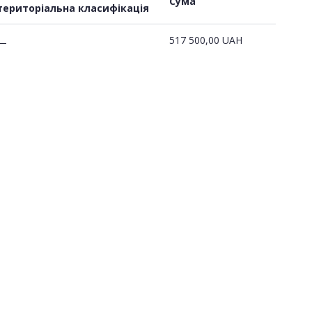
Сума
територіальна класифікація
517 500,00
UAH
—