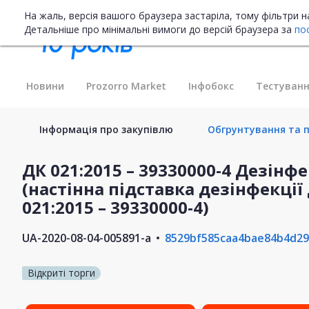
На жаль, версія вашого браузера застаріла, тому фільтри 
Детальніше про мінімальні вимоги до версій браузера за
по
Новини
Prozorro Market
Інфобокс
Тестуванн
Інформація про закупівлю
Обгрунтування та п
ДК 021:2015 – 39330000-4 Дезін
(настінна підставка дезінфекції
021:2015 – 39330000-4)
UA-2020-08-04-005891-a
8529bf585caa4bae84b4d2
Відкриті торги