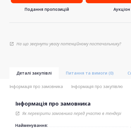
Подання пропозицій
Аукціон
На що звернути увагу потенційному постачальнику?
open_in_new
Деталі закупівлі
Питання та вимоги
(0)
С
Інформація про замовника
Інформація про закупівлю
Інформація про замовника
Як перевірити замовника перед участю в тендері
open_in_new
Найменування: