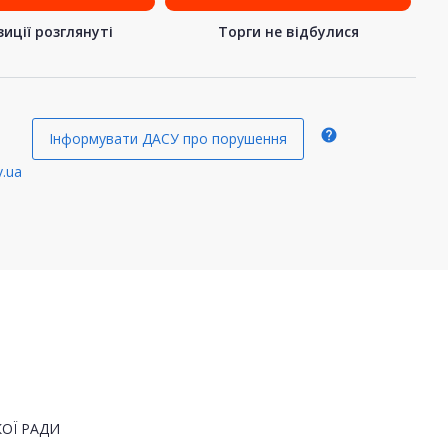
иції розглянуті
Торги не відбулися
help
Інформувати ДАСУ про порушення
.ua
ОЇ РАДИ