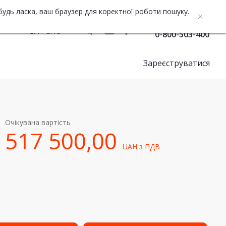
будь ласка, ваш браузер для коректної роботи пошуку.
Служба підтримки
UA
ENG
0-800-503-400
Зареєструватися
Очікувана вартість
517 500,00
UAH
з ПДВ