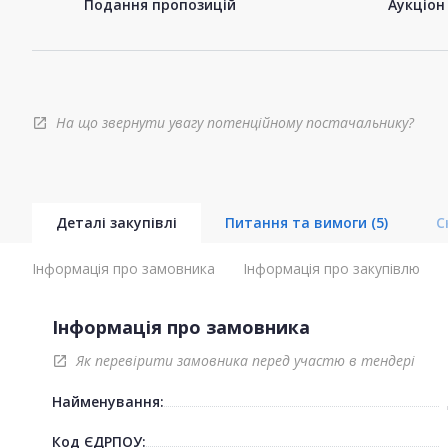
Подання пропозицій
Аукціон
На що звернути увагу потенційному постачальнику?
open_in_new
Деталі закупівлі
Питання та вимоги
(5)
С
Інформація про замовника
Інформація про закупівлю
Інформація про замовника
Як перевірити замовника перед участю в тендері
open_in_new
Найменування:
Код ЄДРПОУ: