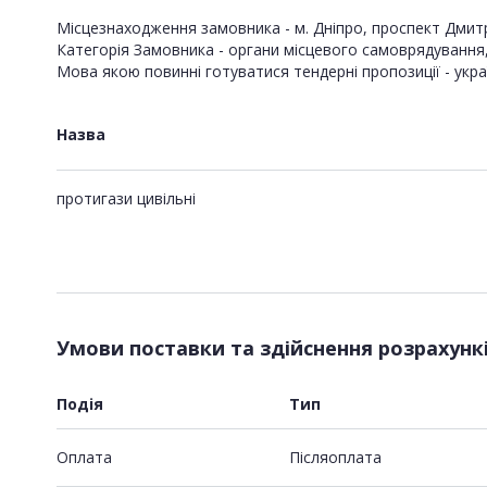
Місцезнаходження замовника - м. Дніпро, проспект Дмит
Категорія Замовника - органи місцевого самоврядування, за
Мова якою повинні готуватися тендерні пропозиції - укра
Назва
протигази цивільні
Умови поставки та здійснення розрахунк
Подія
Тип
Оплата
Пiсляоплата