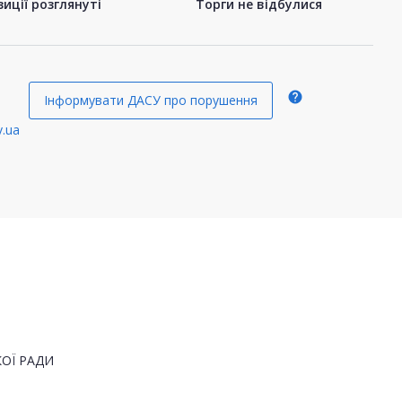
иції розглянуті
Торги не відбулися
help
Інформувати ДАСУ про порушення
.ua
ОЇ РАДИ