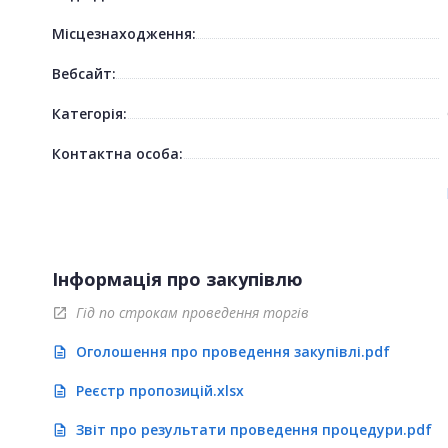
Місцезнаходження:
Вебсайт:
Категорія:
Контактна особа:
Інформація про закупівлю
Гід по строкам проведення торгів
open_in_new
Оголошення про проведення закупівлі.pdf
description
Реєстр пропозицій.xlsx
description
Звіт про результати проведення процедури.pdf
description