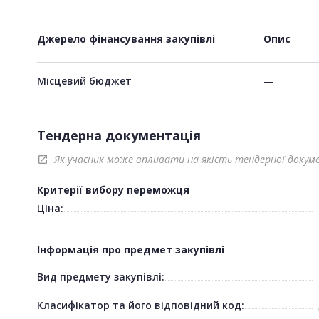
Джерело фінансування закупівлі
Опис
Місцевий бюджет
—
Тендерна документація
Як учасник може впливати на якість тендерної докум
open_in_new
Критерії вибору переможця
Ціна:
Інформація про предмет закупівлі
Вид предмету закупівлі:
Класифікатор та його відповідний код: