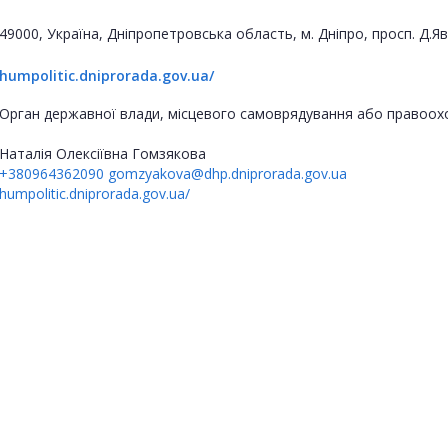
49000, Україна, Дніпропетровська область, м. Дніпро, просп. Д.
humpolitic.dniprorada.gov.ua/
Орган державної влади, місцевого самоврядування або правоох
Наталія Олексіївна Гомзякова
+380964362090
gomzyakova@dhp.dniprorada.gov.ua
humpolitic.dniprorada.gov.ua/