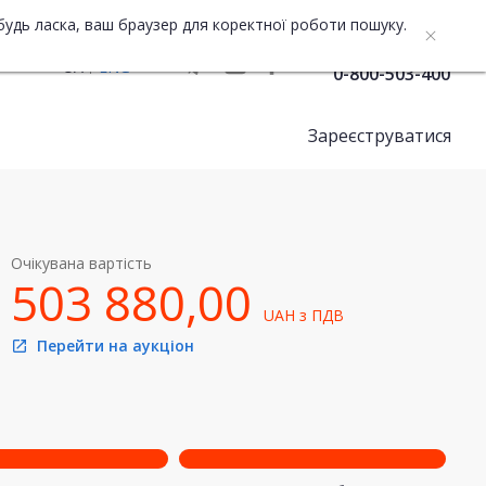
будь ласка, ваш браузер для коректної роботи пошуку.
Служба підтримки
UA
ENG
0-800-503-400
Зареєструватися
Очікувана вартість
503 880,00
UAH
з ПДВ
Перейти на аукціон
open_in_new