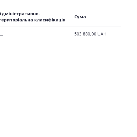
Адміністративно-
Сума
територіальна класифікація
503 880,00
UAH
—