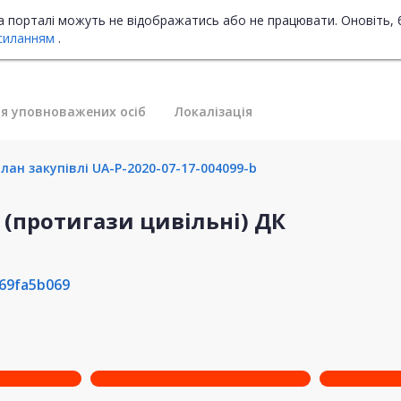
на порталі можуть не відображатись або не працювати. Оновіть, 
силанням
.
я уповноважених осіб
Локалізація
лан закупівлі UA-P-2020-07-17-004099-b
(протигази цивільні) ДК
69fa5b069