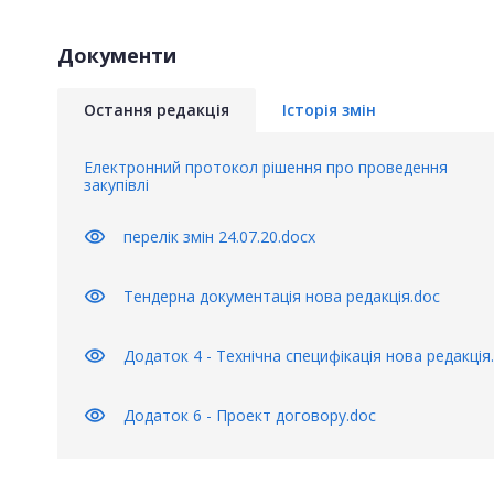
Документи
Остання редакція
Історія змін
Електронний протокол рішення про проведення
закупівлі
visibility
перелік змін 24.07.20.docx
visibility
Тендерна документація нова редакція.doc
visibility
Додаток 4 - Технічна специфікація нова редакція
visibility
Додаток 6 - Проект договору.doc