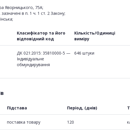
ра Яворницького, 75А;
значені в п. 1 ч. 1 ст. 2 Закону;
їнська;
Класифікатор та його
Кількість/Одиниці
відповідний код
виміру
ДК 021:2015: 35810000-5 —
646 штуки
Індивідуальне
обмундирування
ів
Підстава
Період, (днів)
Т
поставка товару
120
к