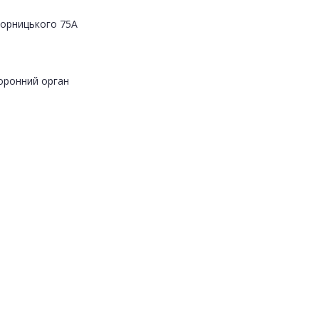
Яворницького 75А
оронний орган