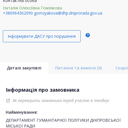
Контактна особа
Наталія Олексіївна Гомзякова
+380964362090
gomzyakova@dhp.dniprorada.gov.ua
help
Інформувати ДАСУ про порушення
Деталі закупівлі
Питання та вимоги
(0)
Скар
Інформація про замовника
Як перевірити замовника перед участю в тендері
open_in_new
Найменування:
ДЕПАРТАМЕНТ ГУМАНІТАРНОЇ ПОЛІТИКИ ДНІПРОВСЬКОЇ
МІСЬКОЇ РАДИ