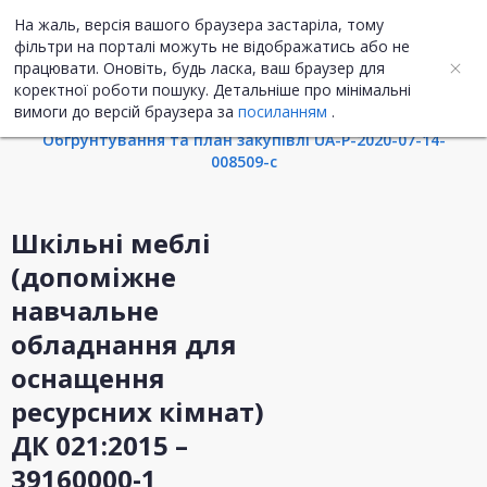
На жаль, версія вашого браузера застаріла, тому
UA
ENG
фільтри на порталі можуть не відображатись або не
працювати. Оновіть, будь ласка, ваш браузер для
коректної роботи пошуку. Детальніше про мінімальні
Інформація про закупівлю
вимоги до версій браузера за
посиланням
.
Обгрунтування та план закупівлі UA-P-2020-07-14-
008509-c
Шкільні меблі
(допоміжне
навчальне
обладнання для
оснащення
ресурсних кімнат)
ДК 021:2015 –
39160000-1