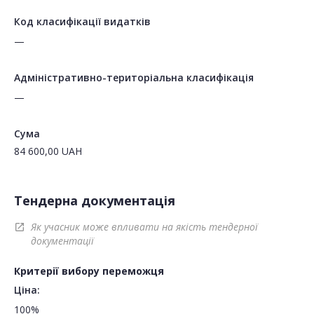
Код класифікації видатків
—
Адміністративно-територіальна класифікація
—
Сума
84 600,00
UAH
Тендерна документація
Як учасник може впливати на якість тендерної
open_in_new
документації
Критерії вибору переможця
Ціна:
100%