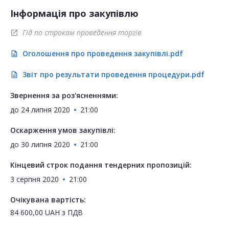
Інформація про закупівлю
Гід по строкам проведення торгів
open_in_new
Оголошення про проведення закупівлі.pdf
description
Звіт про результати проведення процедури.pdf
description
Звернення за роз'ясненнями:
до
24 липня 2020
21:00
Оскарження умов закупівлі:
до
30 липня 2020
21:00
Кінцевий строк подання тендерних пропозицій:
3 серпня 2020
21:00
Очікувана вартість:
84 600,00
UAH
з ПДВ