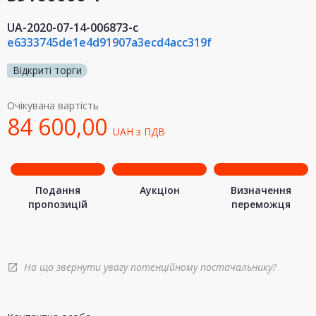
UA-2020-07-14-006873-c
e6333745de1e4d91907a3ecd4acc319f
Відкриті торги
Очікувана вартість
84 600,00
UAH
з ПДВ
Подання
Аукціон
Визначення
пропозицій
переможця
На що звернути увагу потенційному постачальнику?
open_in_new