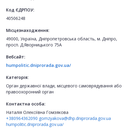
Код ЄДРПОУ:
40506248
Місцезнаходження:
49000, Україна, Дніпропетровська область, м. Дніпро,
просп. Д.Яворницького 75А
Вебсайт:
humpolitic.dniprorada.gov.ua/
Категорія:
Орган державної влади, місцевого самоврядування або
правоохоронний орган
Контактна особа:
Наталія Олексіївна Гомзякова
+380964362090
gomzyakova@dhp.dniprorada.gov.ua
humpolitic.dniprorada.gov.ua/