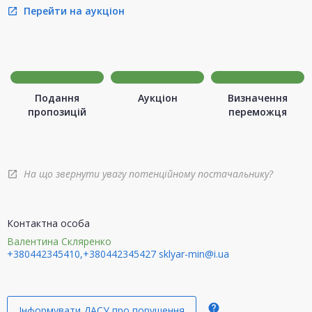
Перейти на аукціон
open_in_new
Подання
Аукціон
Визначення
пропозицій
переможця
На що звернути увагу потенційному постачальнику?
open_in_new
Контактна особа
Валентина Скляренко
+380442345410,+380442345427
sklyar-min@i.ua
help
Інформувати ДАСУ про порушення