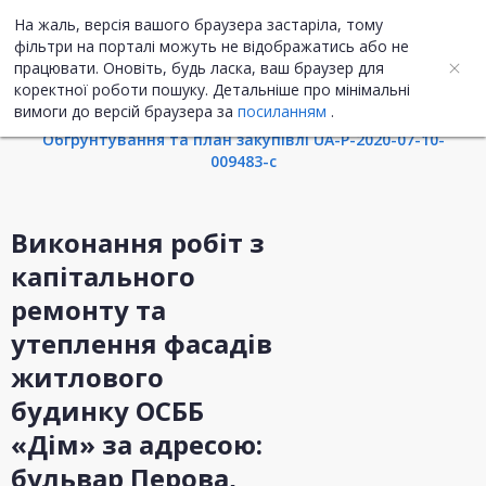
На жаль, версія вашого браузера застаріла, тому
UA
ENG
фільтри на порталі можуть не відображатись або не
працювати. Оновіть, будь ласка, ваш браузер для
коректної роботи пошуку. Детальніше про мінімальні
Інформація про закупівлю
вимоги до версій браузера за
посиланням
.
Обгрунтування та план закупівлі UA-P-2020-07-10-
009483-c
Виконання робіт з
капітального
ремонту та
утеплення фасадів
житлового
будинку ОСББ
«Дім» за адресою:
бульвар Перова,