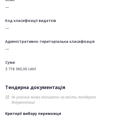
—
Код класифікації видатків
—
Адміністративно-територіальна класифікація
—
Сума
3 718 360,00
UAH
Тендерна документація
Як учасник може впливати на якість тендерної
open_in_new
документації
Критерії вибору переможця