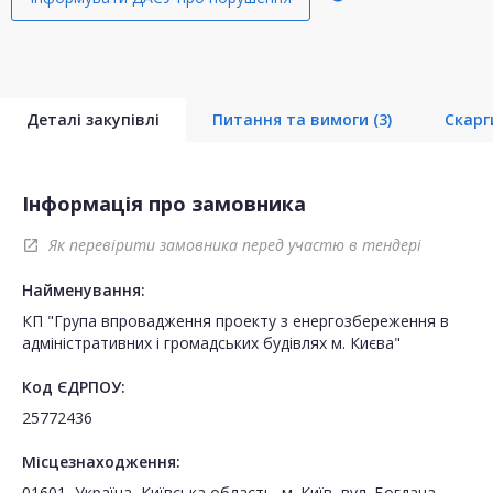
Деталі закупівлі
Питання та вимоги
(3)
Скар
Інформація про замовника
Як перевірити замовника перед участю в тендері
open_in_new
Найменування:
КП "Група впровадження проекту з енергозбереження в
адміністративних і громадських будівлях м. Києва"
Код ЄДРПОУ:
25772436
Місцезнаходження:
01601, Україна, Київська область, м. Київ, вул. Богдана