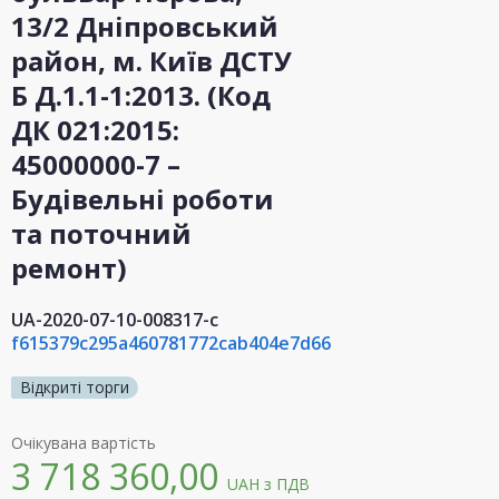
13/2 Дніпровський
район, м. Київ ДСТУ
Б Д.1.1-1:2013. (Код
ДК 021:2015:
45000000-7 –
Будівельні роботи
та поточний
ремонт)
UA-2020-07-10-008317-c
f615379c295a460781772cab404e7d66
Відкриті торги
Очікувана вартість
3 718 360,00
UAH
з ПДВ