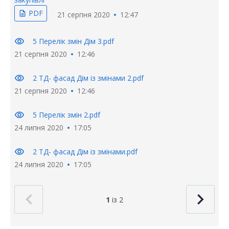
PDF
description
21 серпня 2020
12:47
visibility
5 Перелік змін Дім 3.pdf
21 серпня 2020
12:46
visibility
2 ТД- фасад Дім із змінами 2.pdf
21 серпня 2020
12:46
visibility
5 Перелік змін 2.pdf
24 липня 2020
17:05
visibility
2 ТД- фасад Дім із змінами.pdf
24 липня 2020
17:05
1
із 2