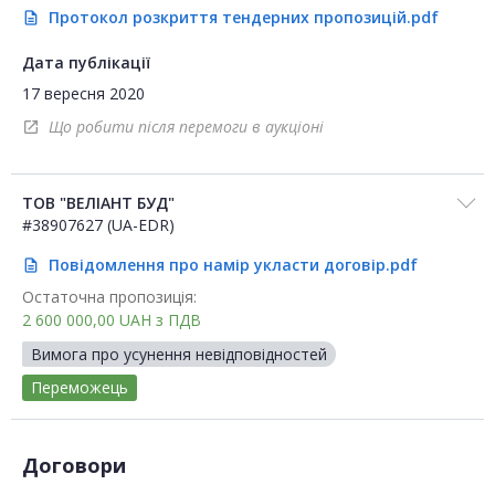
Протокол розкриття тендерних пропозицій.pdf
description
Дата публікації
17 вересня 2020
Що робити після перемоги в аукціоні
open_in_new
ТОВ "ВЕЛІАНТ БУД"
#38907627 (UA-EDR)
Повідомлення про намір укласти договір.pdf
description
Остаточна пропозиція:
2 600 000,00
UAH
з ПДВ
Вимога про усунення невідповідностей
Переможець
Договори