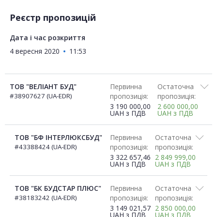
Реєстр пропозицій
Дата і час розкриття
4 вересня 2020
11:53
ТОВ "ВЕЛІАНТ БУД"
Первинна
Остаточна
#38907627 (UA-EDR)
пропозиція:
пропозиція:
3 190 000,00
2 600 000,00
UAH
з ПДВ
UAH
з ПДВ
ТОВ "БФ ІНТЕРЛЮКСБУД"
Первинна
Остаточна
#43388424 (UA-EDR)
пропозиція:
пропозиція:
3 322 657,46
2 849 999,00
UAH
з ПДВ
UAH
з ПДВ
ТОВ "БК БУДСТАР ПЛЮС"
Первинна
Остаточна
#38183242 (UA-EDR)
пропозиція:
пропозиція:
3 149 021,57
2 850 000,00
UAH
з ПДВ
UAH
з ПДВ