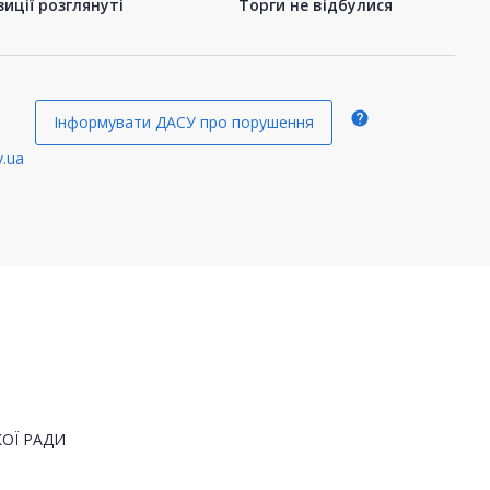
иції розглянуті
Торги не відбулися
help
Інформувати ДАСУ про порушення
.ua
ОЇ РАДИ