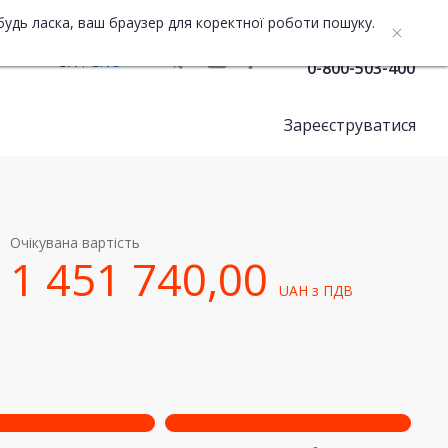
будь ласка, ваш браузер для коректної роботи пошуку.
Служба підтримки
UA
ENG
0-800-503-400
Зареєструватися
Очікувана вартість
1 451 740,00
UAH
з ПДВ