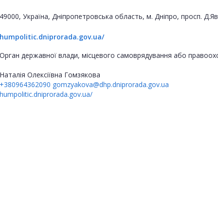
49000, Україна, Дніпропетровська область, м. Дніпро, просп. Д.
humpolitic.dniprorada.gov.ua/
Орган державної влади, місцевого самоврядування або правоох
Наталія Олексіївна Гомзякова
+380964362090
gomzyakova@dhp.dniprorada.gov.ua
humpolitic.dniprorada.gov.ua/