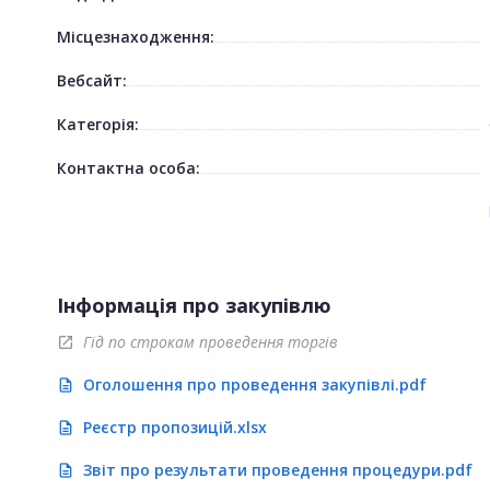
Місцезнаходження:
Вебсайт:
Категорія:
Контактна особа:
Інформація про закупівлю
Гід по строкам проведення торгів
open_in_new
Оголошення про проведення закупівлі.pdf
description
Реєстр пропозицій.xlsx
description
Звіт про результати проведення процедури.pdf
description