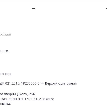
—
ентації
100%
товари
ДК 021:2015: 18230000-0 — Верхній одяг різний
ра Яворницького, 75А;
значені в п. 1 ч. 1 ст. 2 Закону;
їнська.