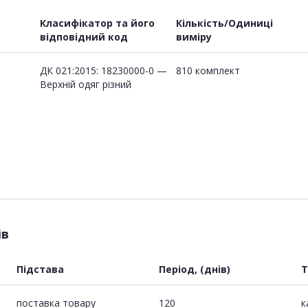
Класифікатор та його
Кількість/Одиниці
відповідний код
виміру
ДК 021:2015: 18230000-0 —
810 комплект
Верхній одяг різний
ів
Підстава
Період, (днів)
Т
поставка товару
120
к