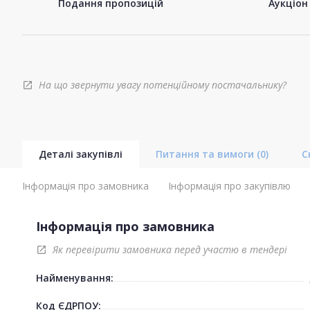
Подання пропозицій
Аукціон
На що звернути увагу потенційному постачальнику?
open_in_new
Деталі закупівлі
Питання та вимоги
(0)
С
Інформація про замовника
Інформація про закупівлю
Інформація про замовника
Як перевірити замовника перед участю в тендері
open_in_new
Найменування:
Код ЄДРПОУ: