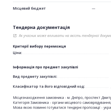
Місцевий бюджет
—
Тендерна документація
Як учасник може впливати на якість тендерної докум
open_in_new
Критерії вибору переможця
Ціна:
Інформація про предмет закупівлі
Вид предмету закупівлі:
Класифікатор та його відповідний код:
Місцезнаходження замовника - м. Дніпро, проспект Дмит
Категорія Замовника - органи місцевого самоврядування, за
Мова якою повинні готуватися тендерні пропозиції - укра