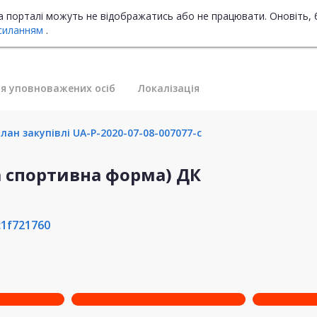
на порталі можуть не відображатись або не працювати. Оновіть, 
силанням
.
я уповноважених осіб
Локалізація
ан закупівлі UA-P-2020-07-08-007077-c
а спортивна форма) ДК
c1f721760