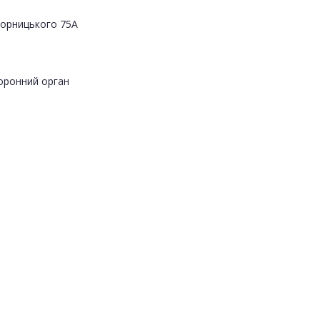
Яворницького 75А
оронний орган