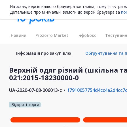
На жаль, версія вашого браузера застаріла, тому фільтри 
Детальніше про мінімальні вимоги до версій браузера за
по
Новини
Prozorro Market
Інфобокс
Тестуванн
Інформація про закупівлю
Обгрунтування та пл
Верхній одяг різний (шкільна т
021:2015-18230000-0
UA-2020-07-08-006013-c
f7910057754d4cc4a2d4cc7
Відкриті торги