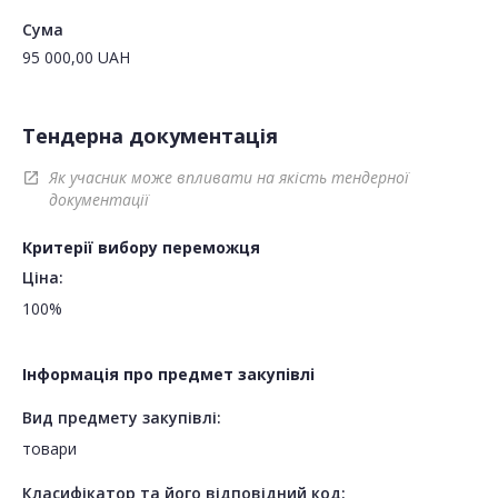
Сума
95 000,00
UAH
Тендерна документація
Як учасник може впливати на якість тендерної
open_in_new
документації
Критерії вибору переможця
Ціна:
100%
Інформація про предмет закупівлі
Вид предмету закупівлі:
товари
Класифікатор та його відповідний код: