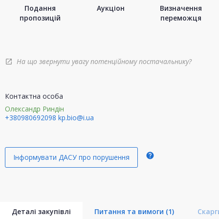
Подання
Аукціон
Визначення
пропозицій
переможця
На що звернути увагу потенційному постачальнику?
open_in_new
Контактна особа
Олександр Риндін
+380980692098
kp.bio@i.ua
help
Інформувати ДАСУ про порушення
Деталі закупівлі
Питання та вимоги
(1)
Скар