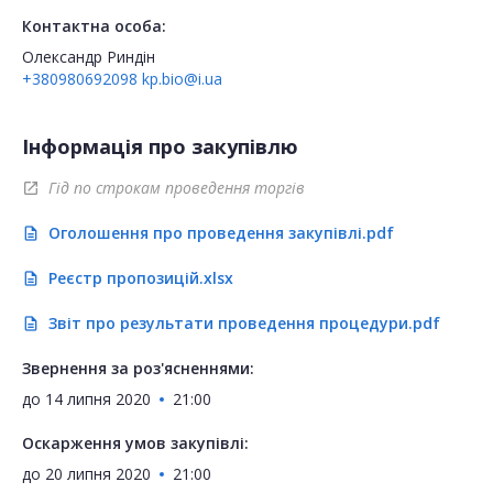
Контактна особа:
Олександр Риндін
+380980692098
kp.bio@i.ua
Інформація про закупівлю
Гід по строкам проведення торгів
open_in_new
Оголошення про проведення закупівлі.pdf
description
Реєстр пропозицій.xlsx
description
Звіт про результати проведення процедури.pdf
description
Звернення за роз'ясненнями:
до
14 липня 2020
21:00
Оскарження умов закупівлі:
до
20 липня 2020
21:00