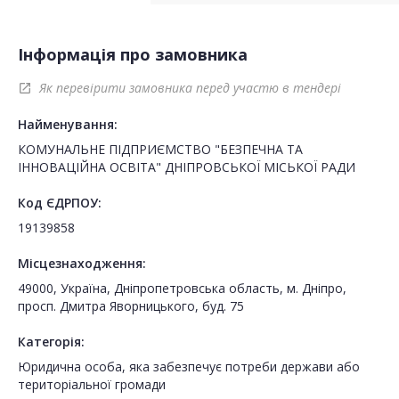
Інформація про замовника
Як перевірити замовника перед участю в тендері
open_in_new
Найменування:
КОМУНАЛЬНЕ ПІДПРИЄМСТВО "БЕЗПЕЧНА ТА
ІННОВАЦІЙНА ОСВІТА" ДНІПРОВСЬКОЇ МІСЬКОЇ РАДИ
Код ЄДРПОУ:
19139858
Місцезнаходження:
49000, Україна, Дніпропетровська область, м. Дніпро,
просп. Дмитра Яворницького, буд. 75
Категорія:
Юридична особа, яка забезпечує потреби держави або
територіальної громади