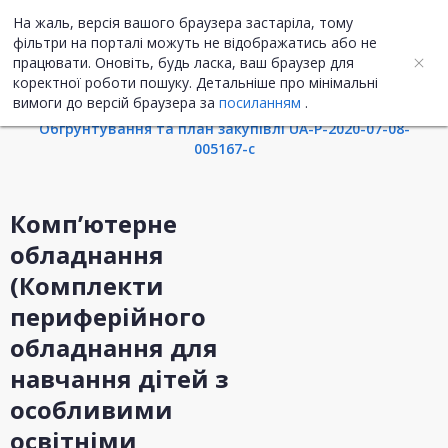
На жаль, версія вашого браузера застаріла, тому
UA
ENG
фільтри на порталі можуть не відображатись або не
працювати. Оновіть, будь ласка, ваш браузер для
коректної роботи пошуку. Детальніше про мінімальні
Інформація про закупівлю
вимоги до версій браузера за
посиланням
.
Обгрунтування та план закупівлі UA-P-2020-07-08-
005167-c
Комп’ютерне
обладнання
(Комплекти
периферійного
обладнання для
навчання дітей з
особливими
освітніми