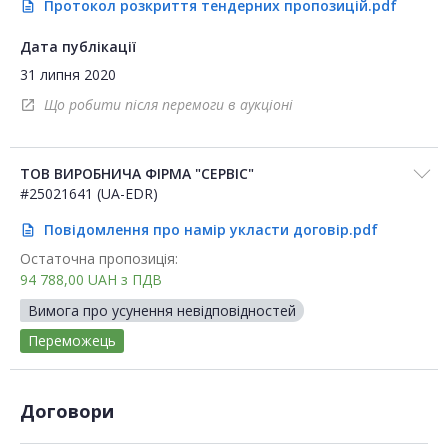
Протокол розкриття тендерних пропозицій.pdf
description
Дата публікації
31 липня 2020
Що робити після перемоги в аукціоні
open_in_new
ТОВ ВИРОБНИЧА ФІРМА "СЕРВІС"
#25021641 (UA-EDR)
Повідомлення про намір укласти договір.pdf
description
Остаточна пропозиція:
94 788,00
UAH
з ПДВ
Вимога про усунення невідповідностей
Переможець
Договори