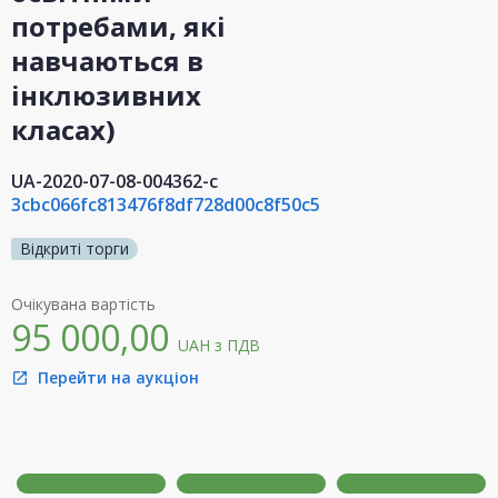
потребами, які
навчаються в
інклюзивних
класах)
UA-2020-07-08-004362-c
3cbc066fc813476f8df728d00c8f50c5
Відкриті торги
Очікувана вартість
95 000,00
UAH
з ПДВ
Перейти на аукціон
open_in_new