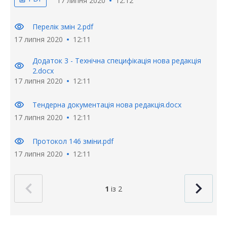
17 липня 2020
12:12
visibility
Перелік змін 2.pdf
17 липня 2020
12:11
Додаток 3 - Технічна специфікація нова редакція
visibility
2.docx
17 липня 2020
12:11
visibility
Тендерна документація нова редакція.docx
17 липня 2020
12:11
visibility
Протокол 146 зміни.pdf
17 липня 2020
12:11
1
із 2