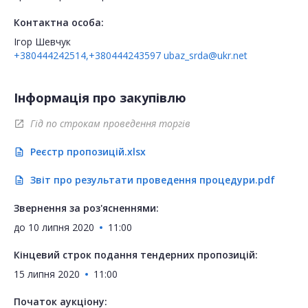
Контактна особа:
Ігор Шевчук
+380444242514,+380444243597
ubaz_srda@ukr.net
Інформація про закупівлю
Гід по строкам проведення торгів
open_in_new
Реєстр пропозицій.xlsx
description
Звіт про результати проведення процедури.pdf
description
Звернення за роз'ясненнями:
до
10 липня 2020
11:00
Кінцевий строк подання тендерних пропозицій:
15 липня 2020
11:00
Початок аукціону: