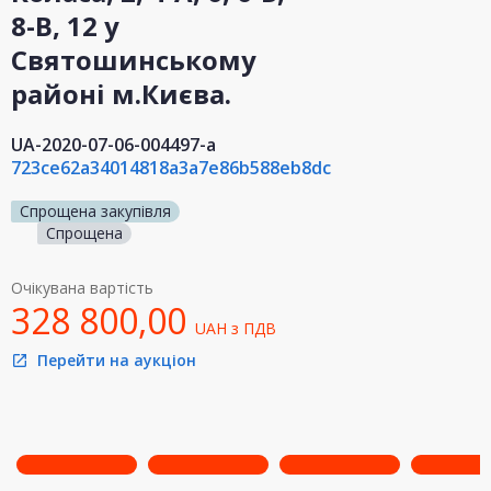
8-В, 12 у
Святошинському
районі м.Києва.
UA-2020-07-06-004497-a
723ce62a34014818a3a7e86b588eb8dc
Спрощена закупівля
Спрощена
Очікувана вартість
328 800,00
UAH
з ПДВ
Перейти на аукціон
open_in_new