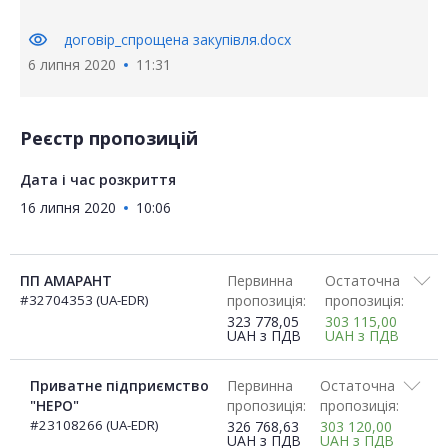
visibility
договір_спрощена закупівля.docx
6 липня 2020
11:31
Реєстр пропозицій
Дата і час розкриття
16 липня 2020
10:06
ПП АМАРАНТ
Первинна
Остаточна
#32704353 (UA-EDR)
пропозиція:
пропозиція:
323 778,05
303 115,00
UAH
з ПДВ
UAH
з ПДВ
Приватне підприємство
Первинна
Остаточна
"НЕРО"
пропозиція:
пропозиція:
#23108266 (UA-EDR)
326 768,63
303 120,00
UAH
з ПДВ
UAH
з ПДВ