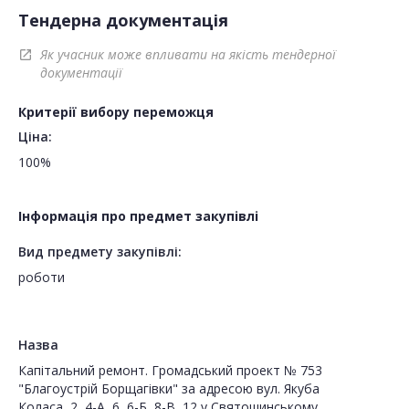
Тендерна документація
Як учасник може впливати на якість тендерної
open_in_new
документації
Критерії вибору переможця
Ціна:
100%
Інформація про предмет закупівлі
Вид предмету закупівлі:
роботи
Назва
Капітальний ремонт. Громадський проект № 753
"Благоустрій Борщагівки" за адресою вул. Якуба
Коласа, 2, 4-А, 6, 6-Б, 8-В, 12 у Святошинському