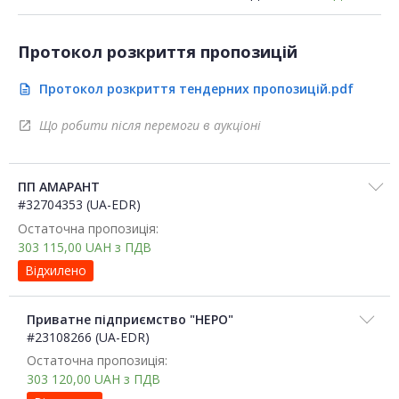
Протокол розкриття пропозицій
Протокол розкриття тендерних пропозицій.pdf
description
Що робити після перемоги в аукціоні
open_in_new
ПП АМАРАНТ
#32704353 (UA-EDR)
Остаточна пропозиція:
303 115,00
UAH
з ПДВ
Відхилено
Приватне підприємство "НЕРО"
#23108266 (UA-EDR)
Остаточна пропозиція:
303 120,00
UAH
з ПДВ