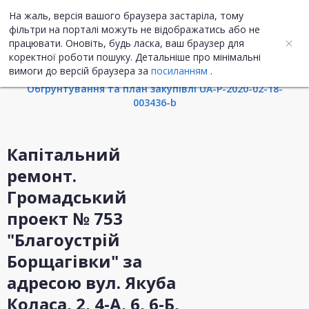
На жаль, версія вашого браузера застаріла, тому
UA
ENG
фільтри на порталі можуть не відображатись або не
працювати. Оновіть, будь ласка, ваш браузер для
коректної роботи пошуку. Детальніше про мінімальні
Інформація про закупівлю
вимоги до версій браузера за
посиланням
.
Обгрунтування та план закупівлі UA-P-2020-02-18-
003436-b
Капітальний
ремонт.
Громадський
проект № 753
"Благоустрій
Борщагівки" за
адресою вул. Якуба
Коласа, 2, 4-А, 6, 6-Б,