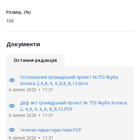
Розмір, (%)
100
Документи
Остання редакція
Оголошення громадський проект №753 Якуба
visibility
Коласа 2,4_А, 6, 6_Б,8_В,12.docx
6 липня 2020
11:31
Деф акт громадський проект № 753 Якуба Коласа
visibility
2, 4_А, 6, 6_Б, 8_В,12.PDF
6 липня 2020
11:31
visibility
технічні характеристики.PDF
6 липня 2020
11:31