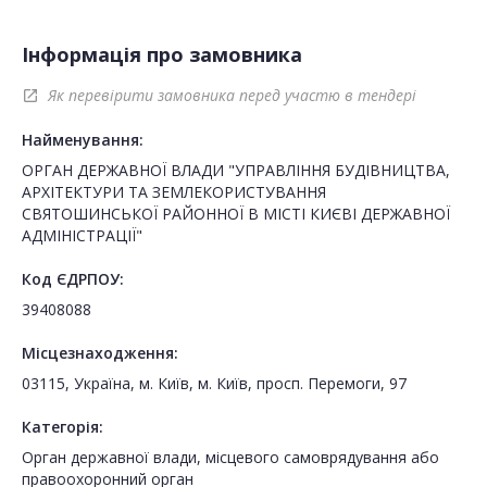
Інформація про замовника
Як перевірити замовника перед участю в тендері
open_in_new
Найменування:
ОРГАН ДЕРЖАВНОЇ ВЛАДИ "УПРАВЛІННЯ БУДІВНИЦТВА,
АРХІТЕКТУРИ ТА ЗЕМЛЕКОРИСТУВАННЯ
СВЯТОШИНСЬКОЇ РАЙОННОЇ В МІСТІ КИЄВІ ДЕРЖАВНОЇ
АДМІНІСТРАЦІЇ"
Код ЄДРПОУ:
39408088
Місцезнаходження:
03115, Україна, м. Київ, м. Київ, просп. Перемоги, 97
Категорія:
Орган державної влади, місцевого самоврядування або
правоохоронний орган