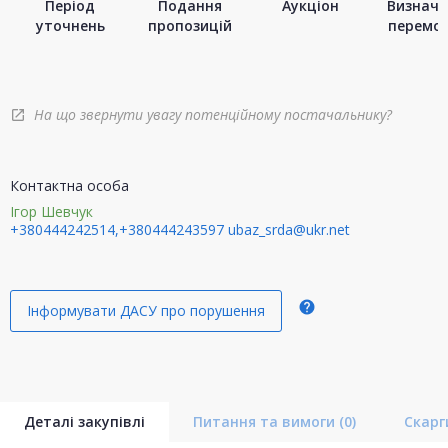
Період
Подання
Аукціон
Визначе
уточнень
пропозицій
перемо
На що звернути увагу потенційному постачальнику?
open_in_new
Контактна особа
Ігор Шевчук
+380444242514,+380444243597
ubaz_srda@ukr.net
help
Інформувати ДАСУ про порушення
Деталі закупівлі
Питання та вимоги
(0)
Скар