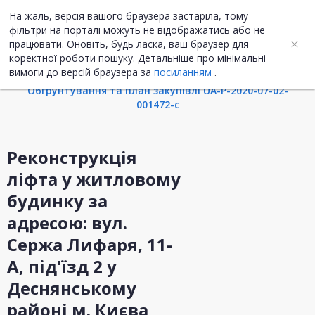
На жаль, версія вашого браузера застаріла, тому
UA
ENG
фільтри на порталі можуть не відображатись або не
працювати. Оновіть, будь ласка, ваш браузер для
коректної роботи пошуку. Детальніше про мінімальні
Інформація про закупівлю
вимоги до версій браузера за
посиланням
.
Обгрунтування та план закупівлі UA-P-2020-07-02-
001472-c
Реконструкція
ліфта у житловому
будинку за
адресою: вул.
Сержа Лифаря, 11-
А, під'їзд 2 у
Деснянському
районі м. Києва