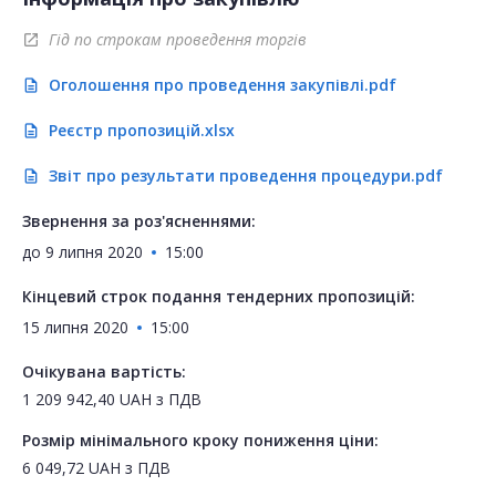
Гід по строкам проведення торгів
open_in_new
Оголошення про проведення закупівлі.pdf
description
Реєстр пропозицій.xlsx
description
Звіт про результати проведення процедури.pdf
description
Звернення за роз'ясненнями:
до
9 липня 2020
15:00
Кінцевий строк подання тендерних пропозицій:
15 липня 2020
15:00
Очікувана вартість:
1 209 942,40
UAH
з ПДВ
Розмір мінімального кроку пониження ціни:
6 049,72
UAH
з ПДВ