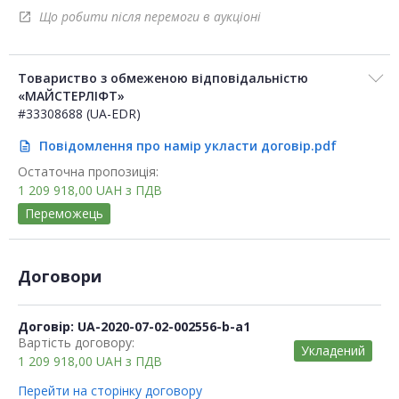
Що робити після перемоги в аукціоні
open_in_new
Товариство з обмеженою відповідальністю
«МАЙСТЕРЛІФТ»
#33308688 (UA-EDR)
Повідомлення про намір укласти договір.pdf
description
Остаточна пропозиція:
1 209 918,00
UAH
з ПДВ
Переможець
Договори
Договір: UA-2020-07-02-002556-b-a1
Вартість договору:
Укладений
1 209 918,00
UAH
з ПДВ
Перейти на сторінку договору