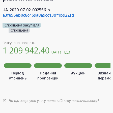
UA-2020-07-02-002556-b
a3f856eb0c8c469a8a9cc13df1b922fd
Спрощена закупівля
Спрощена
Очікувана вартість
1 209 942,40
UAH
з ПДВ
Період
Подання
Аукціон
Визначе
уточнень
пропозицій
перемо
На що звернути увагу потенційному постачальнику?
open_in_new