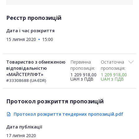
Реєстр пропозицій
Дата і час розкриття
15 липня 2020
15:00
Товариство з обмеженою
Первинна
Остаточна
відповідальністю
пропозиція:
пропозиція:
«МАЙСТЕРЛІФТ»
1 209 918,00
1 209 918,00
UAH
з ПДВ
UAH
з ПДВ
#33308688 (UA-EDR)
Протокол розкриття пропозицій
Протокол розкриття тендерних пропозицій.pdf
description
Дата публікації
17 липня 2020