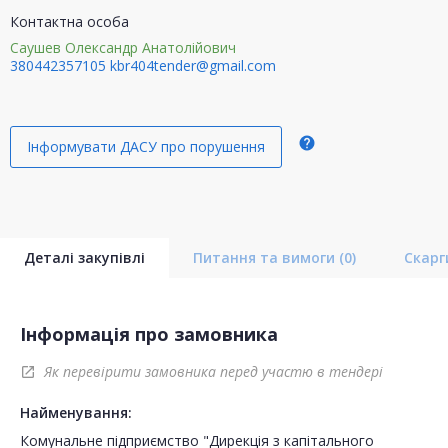
Контактна особа
Саушев Олександр Анатолійович
380442357105
kbr404tender@gmail.com
help
Інформувати ДАСУ про порушення
Деталі закупівлі
Питання та вимоги
(0)
Скар
Інформація про замовника
Як перевірити замовника перед участю в тендері
open_in_new
Найменування:
Комунальне підприємство "Дирекція з капітального