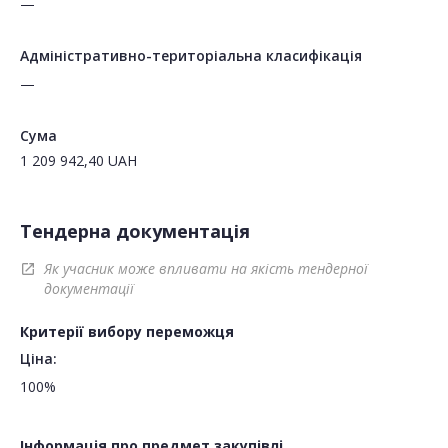
—
Адміністративно-територіальна класифікація
—
Сума
1 209 942,40
UAH
Тендерна документація
Як учасник може впливати на якість тендерної
open_in_new
документації
Критерії вибору переможця
Ціна:
100%
Інформація про предмет закупівлі