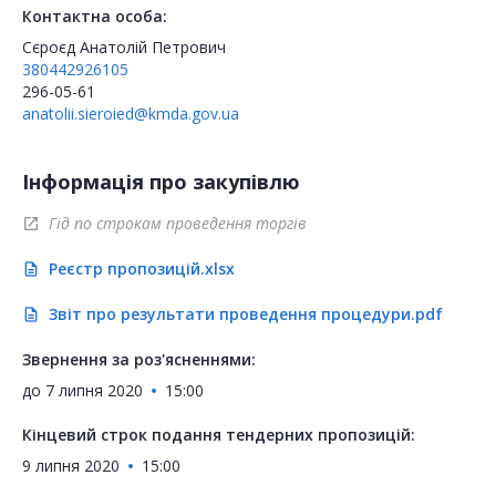
Контактна особа:
Сєроєд Анатолій Петрович
380442926105
296-05-61
anatolii.sieroied@kmda.gov.ua
Інформація про закупівлю
Гід по строкам проведення торгів
open_in_new
Реєстр пропозицій.xlsx
description
Звіт про результати проведення процедури.pdf
description
Звернення за роз'ясненнями:
до
7 липня 2020
15:00
Кінцевий строк подання тендерних пропозицій:
9 липня 2020
15:00