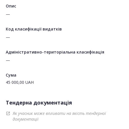
Опис
—
Код класифікації видатків
—
Адміністративно-територіальна класифікація
—
Сума
45 000,00
UAH
Тендерна документація
Як учасник може впливати на якість тендерної
open_in_new
документації