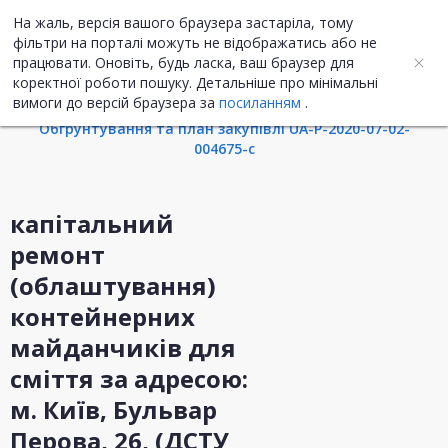
На жаль, версія вашого браузера застаріла, тому
UA
EN
фільтри на порталі можуть не відображатись або не
працювати. Оновіть, будь ласка, ваш браузер для
коректної роботи пошуку. Детальніше про мінімальні
Інформація про закупівлю
вимоги до версій браузера за
посиланням
.
Обгрунтування та план закупівлі UA-P-2020-07-02-
004675-c
капітальний
ремонт
(облаштування)
контейнерних
майданчиків для
сміття за адресою:
м. Київ, Бульвар
Перова, 26, (ДСТУ