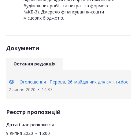
будівельних робіт та витрат за формою
№КБ-3). Джерело фінансування-кошти
місцевих бюджетів.
Документи
Остання редакція
visibility
Оголошення__Перова, 26_майданчик для сміття.doc
2 липня 2020
14:37
Реєстр пропозицій
Дата і час розкриття
9 липня 2020
15:00