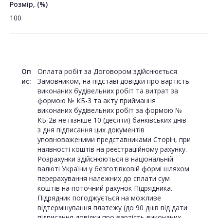
Розмір, (%)
100
Оп
Оплата робіт за Договором здійснюється
ис:
Замовником, на підставі довідки про вартість
виконаних будівельних робіт та витрат за
формою № КБ-3 та акту приймання
виконаних будівельних робіт за формою №
КБ-2в не пізніше 10 (десяти) банківських днів
з дня підписання цих документів
уповноваженими представниками Сторін, при
наявності коштів на реєстраційному рахунку.
Розрахунки здійснюються в національній
валюті України у безготівковій формі шляхом
перерахування належних до сплати сум
коштів на поточний рахунок Підрядника.
Підрядник погоджується на можливе
відтермінування платежу (до 90 днів від дати
підписання довідки про вартість виконаних