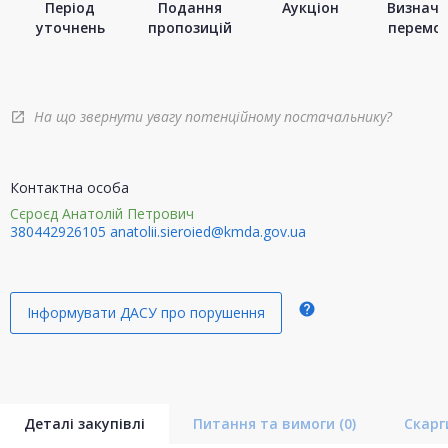
Період
Подання
Аукціон
Визначе
уточнень
пропозицій
перемо
На що звернути увагу потенційному постачальнику?
open_in_new
Контактна особа
Сєроєд Анатолій Петрович
380442926105
anatolii.sieroied@kmda.gov.ua
help
Інформувати ДАСУ про порушення
Деталі закупівлі
Питання та вимоги
(0)
Скар