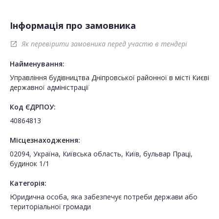
Інформація про замовника
Як перевірити замовника перед участю в тендері
open_in_new
Найменування:
Управління будівництва Дніпровської районної в місті Києві
державної адміністрації
Код ЄДРПОУ:
40864813
Місцезнаходження:
02094, Україна, Київська область, Київ, бульвар Праці,
будинок 1/1
Категорія:
Юридична особа, яка забезпечує потреби держави або
територіальної громади