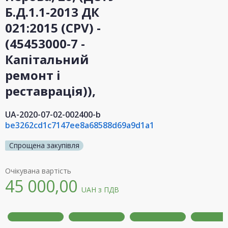
Б.Д.1.1-2013 ДК
021:2015 (CPV) -
(45453000-7 -
Капітальний
ремонт і
реставрація)),
UA-2020-07-02-002400-b
be3262cd1c7147ee8a68588d69a9d1a1
Спрощена закупівля
Очікувана вартість
45 000,00
UAH
з ПДВ