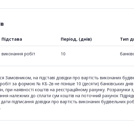
ів
Підстава
Період, (днів)
Тип д
виконання робіт
10
банків
я Замовником, на підставі довідки про вартість виконаних буді
обіт за формою № КБ-2в не пізніше 10 (десяти) банківських днів
 при наявності коштів на реєстраційному рахунку. Розрахунки зд
ання належних до сплати сум коштів на поточний рахунок Підряд
ід дати підписання довідки про вартість виконаних будівельних 
.