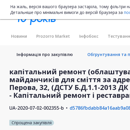
На жаль, версія вашого браузера застаріла, тому фільтри 
Детальніше про мінімальні вимоги до версій браузера за
по
Новини
Prozorro Market
Інфобокс
Тестуванн
Інформація про закупівлю
Обгрунтування та пл
капітальний ремонт (облаштув
майданчиків для сміття за адрес
Перова, 32, (ДСТУ Б.Д.1.1-2013 ДК 
- Капітальний ремонт і реставрац
UA-2020-07-02-002355-b
d5786fbdabb84a16aab9a08
Спрощена закупівля