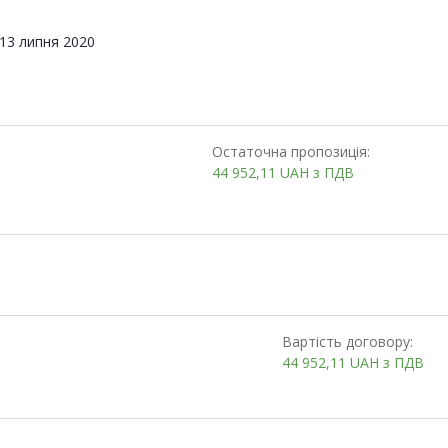
13 липня 2020
Остаточна пропозиція:
44 952,11
UAH
з ПДВ
Вартість договору:
44 952,11
UAH
з ПДВ