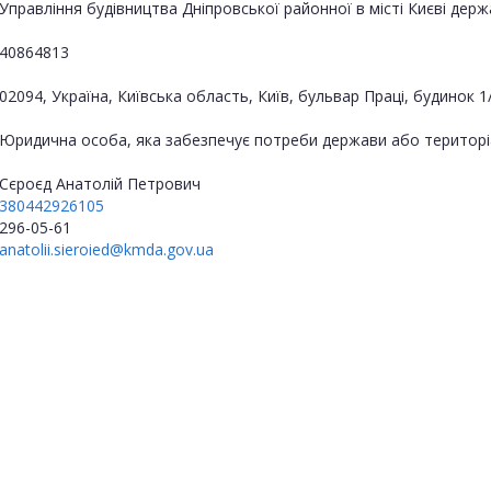
Управління будівництва Дніпровської районної в місті Києві держа
40864813
02094, Україна, Київська область, Київ, бульвар Праці, будинок 1
Юридична особа, яка забезпечує потреби держави або територі
Сєроєд Анатолій Петрович
380442926105
296-05-61
anatolii.sieroied@kmda.gov.ua