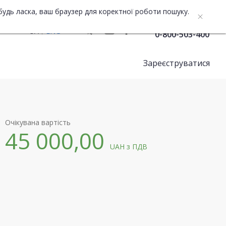
будь ласка, ваш браузер для коректної роботи пошуку.
Служба підтримки
UA
ENG
0-800-503-400
Зареєструватися
Очікувана вартість
45 000,00
UAH
з ПДВ