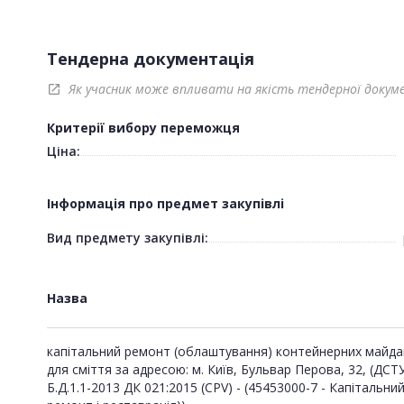
Тендерна документація
Як учасник може впливати на якість тендерної докум
open_in_new
Критерії вибору переможця
Ціна:
Інформація про предмет закупівлі
Вид предмету закупівлі:
Назва
капітальний ремонт (облаштування) контейнерних майда
для сміття за адресою: м. Київ, Бульвар Перова, 32, (ДСТ
Б.Д.1.1-2013 ДК 021:2015 (CPV) - (45453000-7 - Капітальни