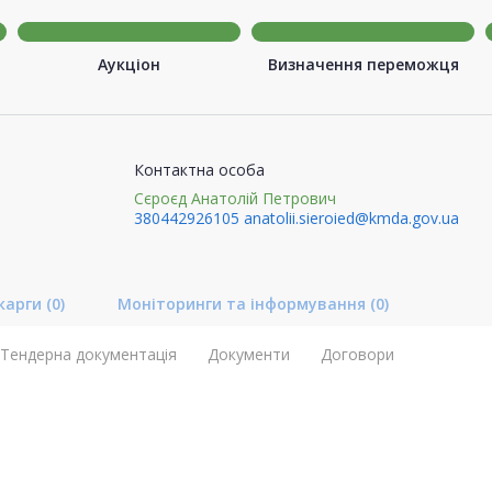
Аукціон
Визначення переможця
Контактна особа
Сєроєд Анатолій Петрович
380442926105
anatolii.sieroied@kmda.gov.ua
карги
(0)
Моніторинги та інформування
(0)
Тендерна документація
Документи
Договори