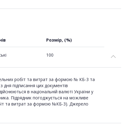
нів
Розмір, (%)
ські
100
вельних робіт та витрат за формою № КБ-3 та
 з дня підписання цих документів
ійснюються в національній валюті України у
ника. Підрядник погоджується на можливе
робіт та витрат за формою №КБ-3). Джерело