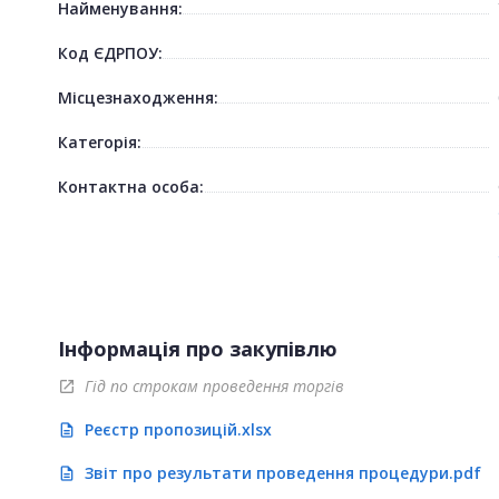
Найменування:
Код ЄДРПОУ:
Місцезнаходження:
Категорія:
Контактна особа:
Інформація про закупівлю
Гід по строкам проведення торгів
open_in_new
Реєстр пропозицій.xlsx
description
Звіт про результати проведення процедури.pdf
description