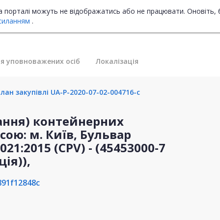
на порталі можуть не відображатись або не працювати. Оновіть, 
силанням
.
я уповноважених осіб
Локалізація
ан закупівлі UA-P-2020-07-02-004716-c
ання) контейнерних
ою: м. Київ, Бульвар
021:2015 (CPV) - (45453000-7
ія)),
91f12848c