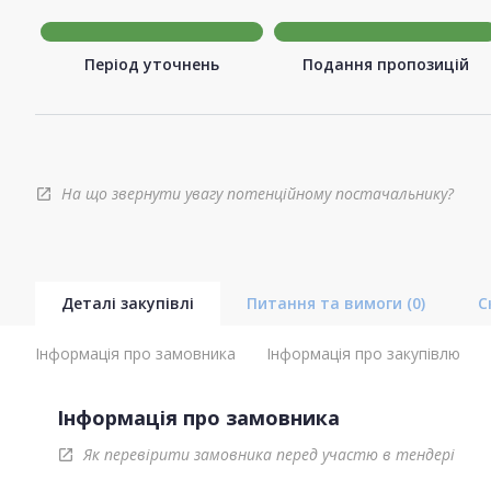
Період уточнень
Подання пропозицій
На що звернути увагу потенційному постачальнику?
open_in_new
Деталі закупівлі
Питання та вимоги
(0)
С
Інформація про замовника
Інформація про закупівлю
Інформація про замовника
Як перевірити замовника перед участю в тендері
open_in_new