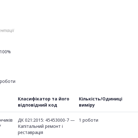
ентації
100%
роботи
Класифікатор та його
Кількість/Одиниці
відповідний код
виміру
нчиків
ДК 021:2015: 45453000-7 —
1 роботи
У
Капітальний ремонт і
й
реставрація