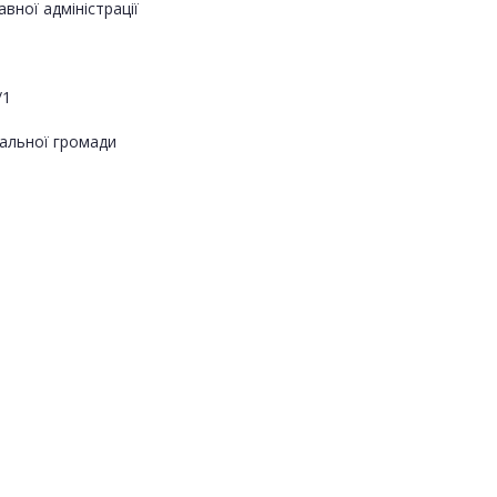
вної адміністрації
/1
альної громади