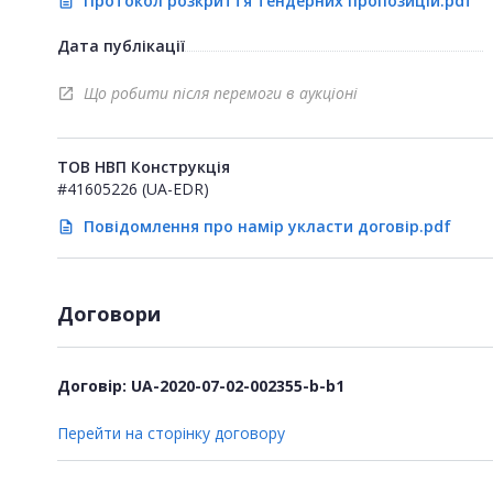
Протокол розкриття тендерних пропозицій.pdf
description
Дата публікації
Що робити після перемоги в аукціоні
open_in_new
ТОВ НВП Конструкція
#41605226 (UA-EDR)
Повідомлення про намір укласти договір.pdf
description
Договори
Договір: UA-2020-07-02-002355-b-b1
Перейти на сторінку договору