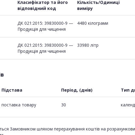
Класифікатор та його
Кількість/Одиниці
відповідний код
виміру
ДК 021:2015: 39830000-9 —
4480 кілограми
Продукція для чищення
ДК 021:2015: 39830000-9 —
33980 літр
Продукція для чищення
ів
Підстава
Період, (днів)
Тип д
поставка товару
30
календ
ться Замовником шляхом перерахування коштів на розрахункови
и.