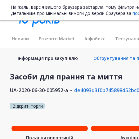
На жаль, версія вашого браузера застаріла, тому фільтри 
Детальніше про мінімальні вимоги до версій браузера за
по
Новини
Prozorro Market
Інфобокс
Тестуванн
Інформація про закупівлю
Обгрунтування та п
Засоби для прання та миття
UA-2020-06-30-005952-a
de4093d3f0b745898d52bc0
Відкриті торги
Подання пропозицій
Аукціон