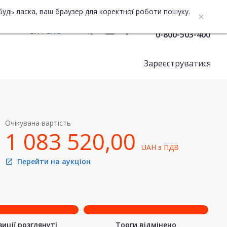
будь ласка, ваш браузер для коректної роботи пошуку.
Служба підтримки
UA
ENG
0-800-503-400
Зареєструватися
Очікувана вартість
1 083 520,00
UAH
з ПДВ
Перейти на аукціон
open_in_new
иції розглянуті
Торги відмінено