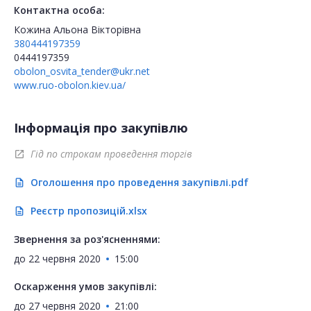
Контактна особа:
Кожина Альона Вікторівна
380444197359
0444197359
obolon_osvita_tender@ukr.net
www.ruo-obolon.kiev.ua/
Інформація про закупівлю
Гід по строкам проведення торгів
open_in_new
Оголошення про проведення закупівлі.pdf
description
Реєстр пропозицій.xlsx
description
Звернення за роз'ясненнями:
до
22 червня 2020
15:00
Оскарження умов закупівлі:
до
27 червня 2020
21:00