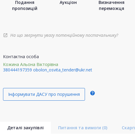
Подання
Аукціон
Визначення
пропозицій
переможця
На що звернути увагу потенційному постачальнику?
open_in_new
Контактна особа
Кожина Альона Вікторівна
380444197359
obolon_osvita_tender@ukr.net
help
Інформувати ДАСУ про порушення
Деталі закупівлі
Питання та вимоги
(0)
Скар