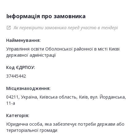
Інформація про замовника
Як перевірити замовника перед участю в тендері
open_in_new
Найменування:
Управління освіти Оболонської районної в місті Києві
державної адміністрації
Код ЄДРПОУ:
37445442
Місцезнаходження:
04211, Україна, Київська область, Київ, вул. Йорданська,
11-а
Категорія:
Юридична особа, яка забезпечує потреби держави або
територіальної громади