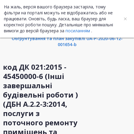
На жаль, версія вашого браузера застаріла, тому
UA
ENG
фільтри на порталі можуть не відображатись або не
працювати. Оновіть, будь ласка, ваш браузер для
коректної роботи пошуку. Детальніше про мінімальні
Інформація про закупівлю
вимоги до версій браузера за
посиланням
.
Обгрунтування та план закупівлі UA-P-2020-06-12-
001654-b
код ДК 021:2015 -
45450000-6 (Інші
завершальні
будівельні роботи )
(ДБН А.2.2-3:2014,
послуги з
поточного ремонту
приміщень та