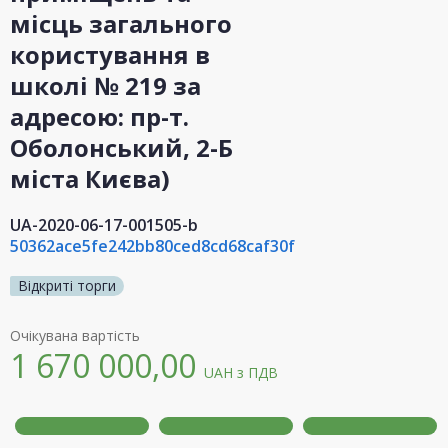
місць загального
користування в
школі № 219 за
адресою: пр-т.
Оболонський, 2-Б
міста Києва)
UA-2020-06-17-001505-b
50362ace5fe242bb80ced8cd68caf30f
Відкриті торги
Очікувана вартість
1 670 000,00
UAH
з ПДВ