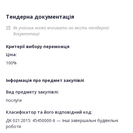
Тендерна документація
Як учасник може впливати на якість тендерної
open_in_new
документації
Критерії вибору переможця
Ціна:
100%
Інформація про предмет закупівлі
Вид предмету закупівлі:
послуги
Класифікатор та його відповідний код:
ДК 021:2015: 45450000-6 — Інші завершальні будівельні
роботи