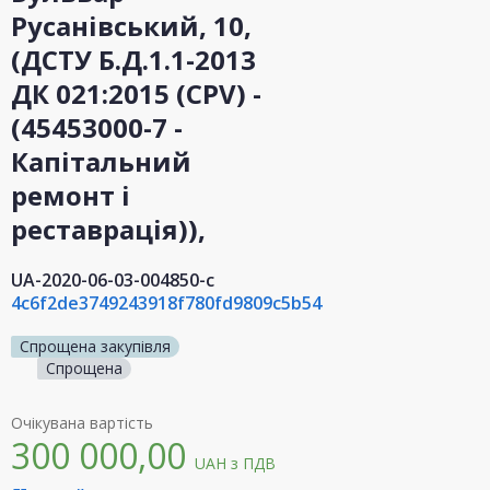
Русанівський, 10,
(ДСТУ Б.Д.1.1-2013
ДК 021:2015 (CPV) -
(45453000-7 -
Капітальний
ремонт і
реставрація)),
UA-2020-06-03-004850-c
4c6f2de3749243918f780fd9809c5b54
Спрощена закупівля
Спрощена
Очікувана вартість
300 000,00
UAH
з ПДВ