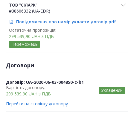
ТОВ "СІЛАРК"
#38606332 (UA-EDR)
Повідомлення про намір укласти договір.pdf
description
Остаточна пропозиція:
299 539,90
UAH
з ПДВ
Переможець
Договори
Договір: UA-2020-06-03-004850-c-b1
Вартість договору:
Укладений
299 539,90
UAH
з ПДВ
Перейти на сторінку договору