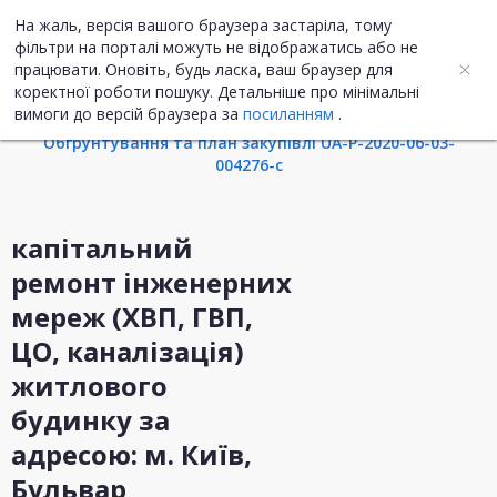
На жаль, версія вашого браузера застаріла, тому
UA
ENG
фільтри на порталі можуть не відображатись або не
працювати. Оновіть, будь ласка, ваш браузер для
коректної роботи пошуку. Детальніше про мінімальні
Інформація про закупівлю
вимоги до версій браузера за
посиланням
.
Обгрунтування та план закупівлі UA-P-2020-06-03-
004276-c
капітальний
ремонт інженерних
мереж (ХВП, ГВП,
ЦО, каналізація)
житлового
будинку за
адресою: м. Київ,
Бульвар