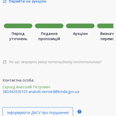
Перейти на аукціон
open_in_new
Період
Подання
Аукціон
Визначе
уточнень
пропозицій
перемо
На що звернути увагу потенційному постачальнику?
open_in_new
Контактна особа
Сєроєд Анатолій Петрович
380442926105
anatolii.sieroied@kmda.gov.ua
help
Інформувати ДАСУ про порушення