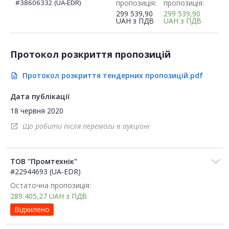
#38606332 (UA-EDR)
пропозиція:
пропозиція:
299 539,90
299 539,90
UAH
з ПДВ
UAH
з ПДВ
Протокол розкриття пропозицій
Протокол розкриття тендерних пропозицій.pdf
description
Дата публікації
18 червня 2020
Що робити після перемоги в аукціоні
open_in_new
ТОВ "Промтехнік"
#22944693 (UA-EDR)
Остаточна пропозиція:
289 405,27
UAH
з ПДВ
Відхилено