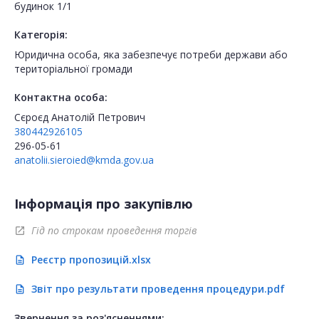
будинок 1/1
Категорія:
Юридична особа, яка забезпечує потреби держави або
територіальної громади
Контактна особа:
Сєроєд Анатолій Петрович
380442926105
296-05-61
anatolii.sieroied@kmda.gov.ua
Інформація про закупівлю
Гід по строкам проведення торгів
open_in_new
Реєстр пропозицій.xlsx
description
Звіт про результати проведення процедури.pdf
description
Звернення за роз'ясненнями: