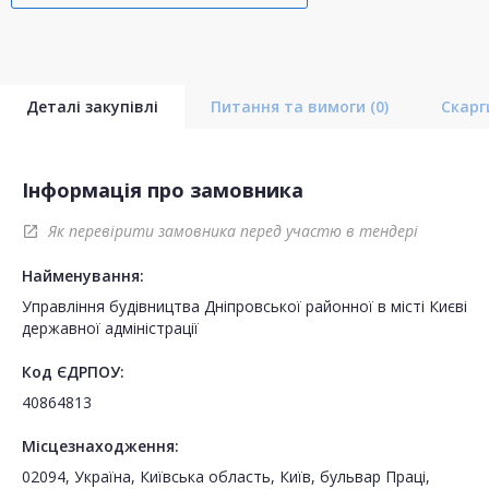
Деталі закупівлі
Питання та вимоги
(0)
Скар
Інформація про замовника
Як перевірити замовника перед участю в тендері
open_in_new
Найменування:
Управління будівництва Дніпровської районної в місті Києві
державної адміністрації
Код ЄДРПОУ:
40864813
Місцезнаходження:
02094, Україна, Київська область, Київ, бульвар Праці,