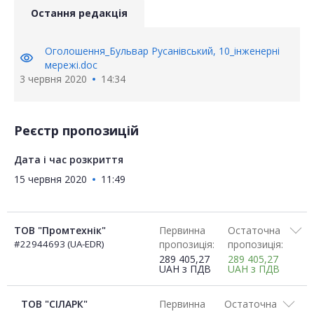
Остання редакція
Оголошення_Бульвар Русанівський, 10_інженерні
visibility
мережі.doc
3 червня 2020
14:34
Реєстр пропозицій
Дата і час розкриття
15 червня 2020
11:49
ТОВ "Промтехнік"
Первинна
Остаточна
#22944693 (UA-EDR)
пропозиція:
пропозиція:
289 405,27
289 405,27
UAH
з ПДВ
UAH
з ПДВ
ТОВ "СІЛАРК"
Первинна
Остаточна