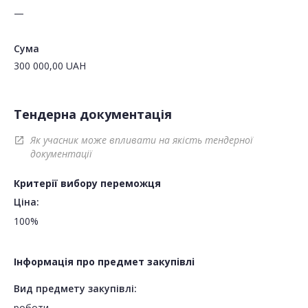
—
Сума
300 000,00
UAH
Тендерна документація
Як учасник може впливати на якість тендерної
open_in_new
документації
Критерії вибору переможця
Ціна:
100%
Інформація про предмет закупівлі
Вид предмету закупівлі:
роботи