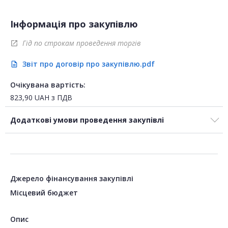
Інформація про закупівлю
Гід по строкам проведення торгів
open_in_new
Звіт про договір про закупівлю.pdf
description
Очікувана вартість:
823,90
UAH
з ПДВ
Додаткові умови проведення закупівлі
Джерело фінансування закупівлі
Місцевий бюджет
Опис