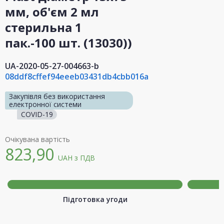
мм, об'єм 2 мл
стерильна 1
пак.-100 шт. (13030))
UA-2020-05-27-004663-b
08ddf8cffef94eeeb03431db4cbb016a
Закупівля без використання
електронної системи
COVID-19
Очікувана вартість
823,90
UAH
з ПДВ
Підготовка угоди