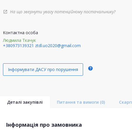
На що звернути увагу потенційному постачальнику?
open_in_new
Контактна особа
Людмила Ткачук
+380973139321
ztdl.uo2020@gmail.com
help
Інформувати ДАСУ про порушення
Деталі закупівлі
Питання та вимоги
(0)
Скар
Інформація про замовника