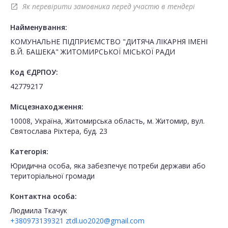
Як перевірити замовника перед участю в тендері
open_in_new
Найменування:
КОМУНАЛЬНЕ ПІДПРИЄМСТВО "ДИТЯЧА ЛІКАРНЯ ІМЕНІ
В.Й. БАШЕКА" ЖИТОМИРСЬКОЇ МІСЬКОЇ РАДИ
Код ЄДРПОУ:
42779217
Місцезнаходження:
10008, Україна, Житомирська область, м. Житомир, вул.
Святослава Ріхтера, буд. 23
Категорія:
Юридична особа, яка забезпечує потреби держави або
територіальної громади
Контактна особа:
Людмила Ткачук
+380973139321
ztdl.uo2020@gmail.com