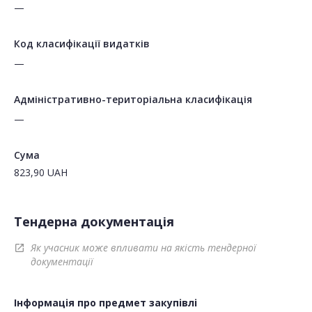
—
Код класифікації видатків
—
Адміністративно-територіальна класифікація
—
Сума
823,90
UAH
Тендерна документація
Як учасник може впливати на якість тендерної
open_in_new
документації
Інформація про предмет закупівлі