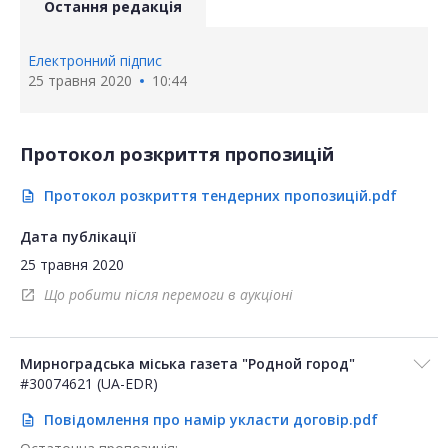
Остання редакція
Електронний підпис
25 травня 2020
10:44
Протокол розкриття пропозицій
Протокол розкриття тендерних пропозицій.pdf
description
Дата публікації
25 травня 2020
Що робити після перемоги в аукціоні
open_in_new
Мирноградська міська газета "Родной город"
#30074621 (UA-EDR)
Повідомлення про намір укласти договір.pdf
description