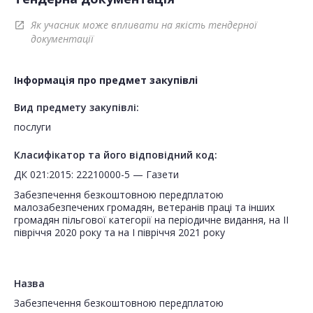
Як учасник може впливати на якість тендерної
open_in_new
документації
Інформація про предмет закупівлі
Вид предмету закупівлі:
послуги
Класифікатор та його відповідний код:
ДК 021:2015: 22210000-5 — Газети
Забезпечення безкоштовною передплатою
малозабезпечених громадян, ветеранів праці та інших
громадян пільгової категорії на періодичне видання, на ІІ
півріччя 2020 року та на I півріччя 2021 року
Назва
Забезпечення безкоштовною передплатою