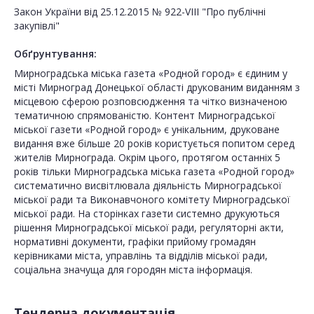
Закон України від 25.12.2015 № 922-VIII "Про публічні
закупівлі"
Обґрунтування:
Мирноградська міська газета «Родной город» є єдиним у
місті Мирноград Донецької області друкованим виданням з
місцевою сферою розповсюдження та чітко визначеною
тематичною спрямованістю. Контент Мирноградської
міської газети «Родной город» є унікальним, друковане
видання вже більше 20 років користується попитом серед
жителів Мирнограда. Окрім цього, протягом останніх 5
років тільки Мирноградська міська газета «Родной город»
систематично висвітлювала діяльність Мирноградської
міської ради та Виконавчоного комітету Мирноградської
міської ради. На сторінках газети системно друкуються
рішення Мирноградської міської ради, регуляторні акти,
нормативні документи, графіки прийому громадян
керівниками міста, управлінь та відділів міської ради,
соціальна значуща для городян міста інформація.
Тендерна документація