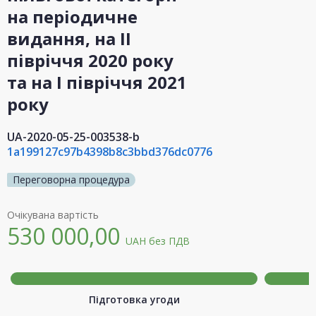
на періодичне
видання, на ІІ
півріччя 2020 року
та на I півріччя 2021
року
UA-2020-05-25-003538-b
1a199127c97b4398b8c3bbd376dc0776
Переговорна процедура
Очікувана вартість
530 000,00
UAH
без ПДВ
Підготовка угоди