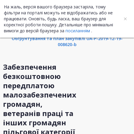
На жаль, версія вашого браузера застаріла, тому
UA
ENG
фільтри на порталі можуть не відображатись або не
працювати. Оновіть, будь ласка, ваш браузер для
коректної роботи пошуку. Детальніше про мінімальні
Інформація про закупівлю
вимоги до версій браузера за
посиланням
.
Обгрунтування та план закупівлі UA-P-2019-12-19-
008620-b
Забезпечення
безкоштовною
передплатою
малозабезпечених
громадян,
ветеранів праці та
інших громадян
пільгової категорії