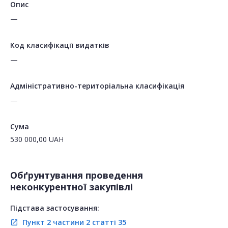
Опис
—
Код класифікації видатків
—
Адміністративно-територіальна класифікація
—
Сума
530 000,00
UAH
Обґрунтування проведення
неконкурентної закупівлі
Підстава застосування:
Пункт 2 частини 2 статті 35
open_in_new