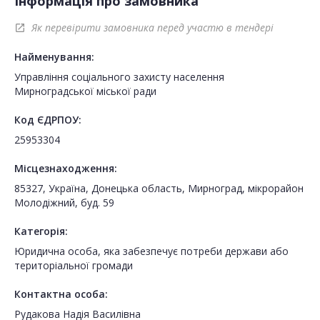
Інформація про замовника
Як перевірити замовника перед участю в тендері
open_in_new
Найменування:
Управління соціального захисту населення
Мирноградської міської ради
Код ЄДРПОУ:
25953304
Місцезнаходження:
85327, Україна, Донецька область, Мирноград, мікрорайон
Молодіжний, буд. 59
Категорія:
Юридична особа, яка забезпечує потреби держави або
територіальної громади
Контактна особа:
Рудакова Надія Василівна