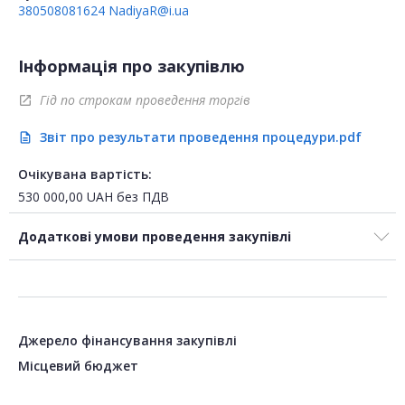
380508081624
NadiyaR@i.ua
Інформація про закупівлю
Гід по строкам проведення торгів
open_in_new
Звіт про результати проведення процедури.pdf
description
Очікувана вартість:
530 000,00
UAH
без ПДВ
Додаткові умови проведення закупівлі
Джерело фінансування закупівлі
Місцевий бюджет