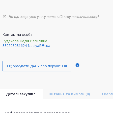
На що звернути увагу потенційному постачальнику?
open_in_new
Контактна особа
Рудакова Надія Василівна
380508081624
NadiyaR@i.ua
help
Інформувати ДАСУ про порушення
Деталі закупівлі
Питання та вимоги
(0)
Скар