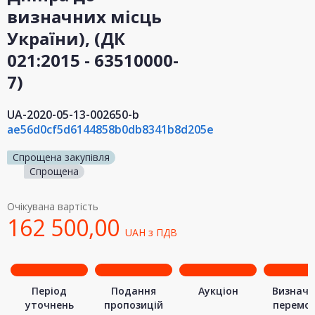
визначних місць
України), (ДК
021:2015 - 63510000-
7)
UA-2020-05-13-002650-b
ae56d0cf5d6144858b0db8341b8d205e
Спрощена закупівля
Спрощена
Очікувана вартість
162 500,00
UAH
з ПДВ
Період
Подання
Аукціон
Визначе
уточнень
пропозицій
перемо