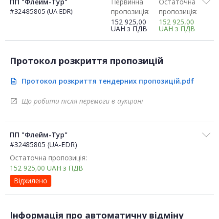
ПП "Флейм-Тур"
Первинна
Остаточна
#32485805 (UA-EDR)
пропозиція:
пропозиція:
152 925,00
152 925,00
UAH
з ПДВ
UAH
з ПДВ
Протокол розкриття пропозицій
Протокол розкриття тендерних пропозицій.pdf
description
Що робити після перемоги в аукціоні
open_in_new
ПП "Флейм-Тур"
#32485805 (UA-EDR)
Остаточна пропозиція:
152 925,00
UAH
з ПДВ
Відхилено
Інформація про автоматичну відміну