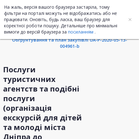
На жаль, версія вашого браузера застаріла, тому
UA
ENG
фільтри на порталі можуть не відображатись або не
працювати. Оновіть, будь ласка, ваш браузер для
коректної роботи пошуку. Детальніше про мінімальні
Інформація про закупівлю
вимоги до версій браузера за
посиланням
.
Обгрунтування та план закупівлі UA-P-2020-05-13-
004961-b
Послуги
туристичних
агентств та подібні
послуги
(організація
екскурсій для дітей
та молоді міста
Дніпра до