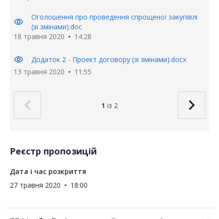
Оголошення про проведення спрощеної закупівлі
visibility
(зі змінами).doc
18 травня 2020
14:28
visibility
Додаток 2 - Проект договору (зі змінами).docx
13 травня 2020
11:55
1
із 2
Реєстр пропозицій
Дата і час розкриття
27 травня 2020
18:00