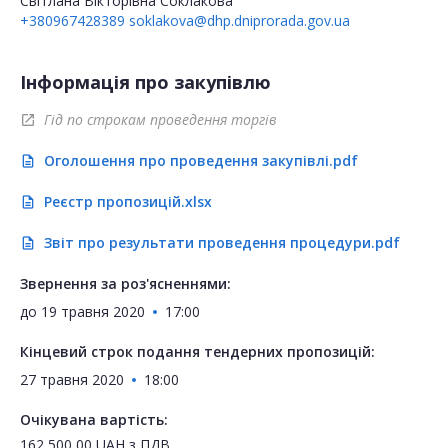
Світлана Вікторівна Соклакова
+380967428389
soklakova@dhp.dniprorada.gov.ua
Інформація про закупівлю
Гід по строкам проведення торгів
open_in_new
Оголошення про проведення закупівлі.pdf
description
Реєстр пропозицій.xlsx
description
Звіт про результати проведення процедури.pdf
description
Звернення за роз'ясненнями:
до
19 травня 2020
17:00
Кінцевий строк подання тендерних пропозицій:
27 травня 2020
18:00
Очікувана вартість:
162 500,00
UAH
з ПДВ