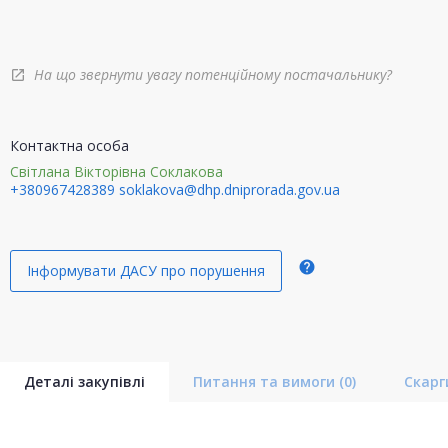
На що звернути увагу потенційному постачальнику?
open_in_new
Контактна особа
Світлана Вікторівна Соклакова
+380967428389
soklakova@dhp.dniprorada.gov.ua
help
Інформувати ДАСУ про порушення
Деталі закупівлі
Питання та вимоги
(0)
Скар