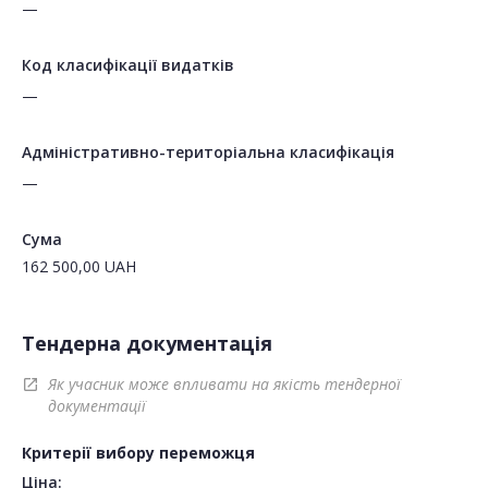
—
Код класифікації видатків
—
Адміністративно-територіальна класифікація
—
Сума
162 500,00
UAH
Тендерна документація
Як учасник може впливати на якість тендерної
open_in_new
документації
Критерії вибору переможця
Ціна: