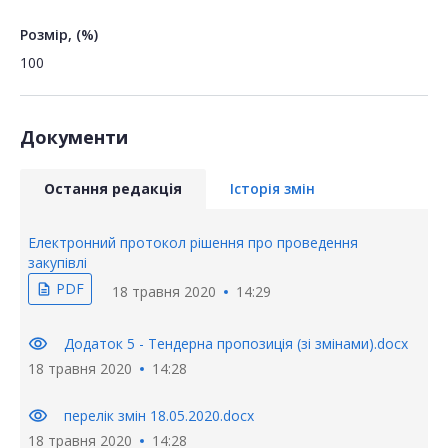
Розмір, (%)
100
Документи
Остання редакція
Історія змін
Електронний протокол рішення про проведення
закупівлі
PDF
description
18 травня 2020
14:29
visibility
Додаток 5 - Тендерна пропозиція (зі змінами).docx
18 травня 2020
14:28
visibility
перелік змін 18.05.2020.docx
18 травня 2020
14:28