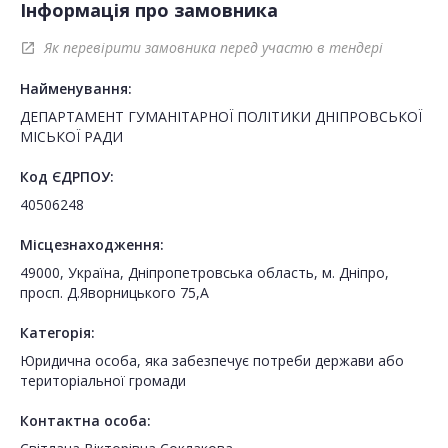
Інформація про замовника
Як перевірити замовника перед участю в тендері
open_in_new
Найменування:
ДЕПАРТАМЕНТ ГУМАНІТАРНОЇ ПОЛІТИКИ ДНІПРОВСЬКОЇ
МІСЬКОЇ РАДИ
Код ЄДРПОУ:
40506248
Місцезнаходження:
49000, Україна, Дніпропетровська область, м. Дніпро,
просп. Д.Яворницького 75,А
Категорія:
Юридична особа, яка забезпечує потреби держави або
територіальної громади
Контактна особа: