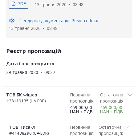
PDF
description
13 травня 2020
08:48
visibility
Тендерна документація. Ремонт.docx
13 травня 2020
08:48
Реєстр пропозицій
Дата і час розкриття
29 травня 2020
09:27
ТОВ БК Фішер
Первинна
Остаточна
#38119135 (UA-EDR)
пропозиція:
пропозиція:
469 000,00
469 000,00
UAH
з ПДВ
UAH
з ПДВ
ТОВ Тиса-Л
Первинна
Остаточна
#41438296 (UA-EDR)
пропозиція:
пропозиція: