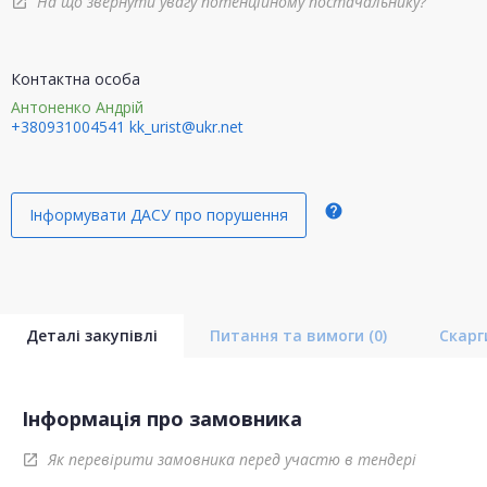
На що звернути увагу потенційному постачальнику?
open_in_new
Контактна особа
Антоненко Андрій
+380931004541
kk_urist@ukr.net
help
Інформувати ДАСУ про порушення
Деталі закупівлі
Питання та вимоги
(0)
Скар
Інформація про замовника
Як перевірити замовника перед участю в тендері
open_in_new