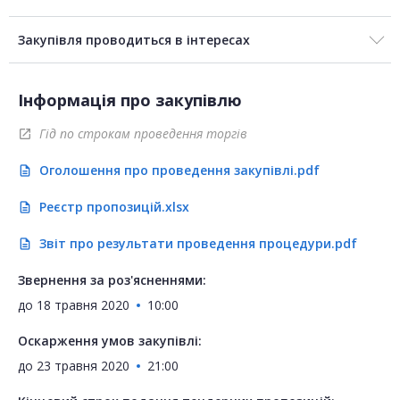
Закупівля проводиться в інтересах
Інформація про закупівлю
Гід по строкам проведення торгів
open_in_new
Оголошення про проведення закупівлі.pdf
description
Реєстр пропозицій.xlsx
description
Звіт про результати проведення процедури.pdf
description
Звернення за роз'ясненнями:
до
18 травня 2020
10:00
Оскарження умов закупівлі:
до
23 травня 2020
21:00