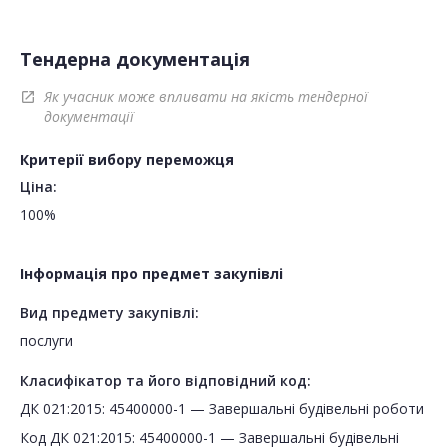
Тендерна документація
Як учасник може впливати на якість тендерної
open_in_new
документації
Критерії вибору переможця
Ціна:
100%
Інформація про предмет закупівлі
Вид предмету закупівлі:
послуги
Класифікатор та його відповідний код:
ДК 021:2015: 45400000-1 — Завершальні будівельні роботи
Код ДК 021:2015: 45400000-1 — Завершальні будівельні