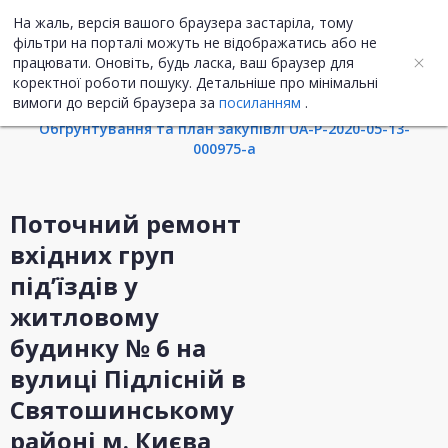
На жаль, версія вашого браузера застаріла, тому
UA
ENG
фільтри на порталі можуть не відображатись або не
працювати. Оновіть, будь ласка, ваш браузер для
коректної роботи пошуку. Детальніше про мінімальні
Інформація про закупівлю
вимоги до версій браузера за
посиланням
.
Обгрунтування та план закупівлі UA-P-2020-05-13-
000975-a
Поточний ремонт
вхідних груп
під’їздів у
житловому
будинку № 6 на
вулиці Підлісній в
Святошинському
районі м. Києва