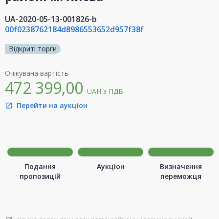
UA-2020-05-13-001826-b
00f0238762184d8986553652d957f38f
Відкриті торги
Очікувана вартість
472 399,00
UAH
з ПДВ
Перейти на аукціон
open_in_new
Подання
Аукціон
Визначення
пропозицій
переможця