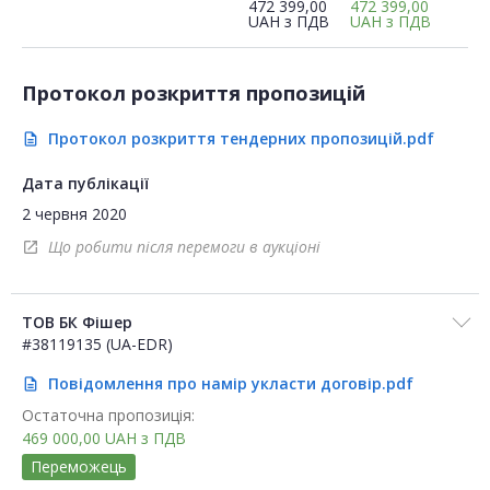
472 399,00
472 399,00
UAH
з ПДВ
UAH
з ПДВ
Протокол розкриття пропозицій
Протокол розкриття тендерних пропозицій.pdf
description
Дата публікації
2 червня 2020
Що робити після перемоги в аукціоні
open_in_new
ТОВ БК Фішер
#38119135 (UA-EDR)
Повідомлення про намір укласти договір.pdf
description
Остаточна пропозиція:
469 000,00
UAH
з ПДВ
Переможець