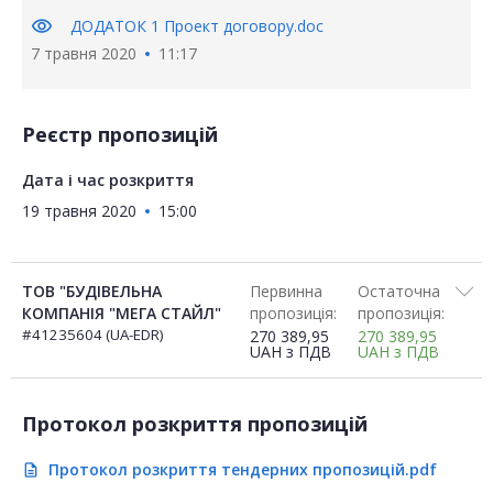
visibility
ДОДАТОК 1 Проект договору.doc
7 травня 2020
11:17
Реєстр пропозицій
Дата і час розкриття
19 травня 2020
15:00
ТОВ "БУДІВЕЛЬНА
Первинна
Остаточна
КОМПАНІЯ "МЕГА СТАЙЛ"
пропозиція:
пропозиція:
#41235604 (UA-EDR)
270 389,95
270 389,95
UAH
з ПДВ
UAH
з ПДВ
Протокол розкриття пропозицій
Протокол розкриття тендерних пропозицій.pdf
description