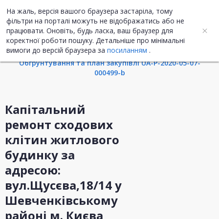
На жаль, версія вашого браузера застаріла, тому
UA
ENG
фільтри на порталі можуть не відображатись або не
працювати. Оновіть, будь ласка, ваш браузер для
коректної роботи пошуку. Детальніше про мінімальні
Інформація про закупівлю
вимоги до версій браузера за
посиланням
.
Обгрунтування та план закупівлі UA-P-2020-05-07-
000499-b
Капітальний
ремонт сходових
клітин житлового
будинку за
адресою:
вул.Щусєва,18/14 у
Шевченківському
районі м. Києва