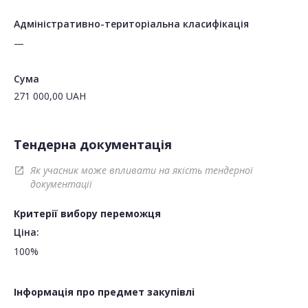
Адміністративно-територіальна класифікація
—
Сума
271 000,00
UAH
Тендерна документація
Як учасник може впливати на якість тендерної
open_in_new
документації
Критерії вибору переможця
Ціна:
100%
Інформація про предмет закупівлі