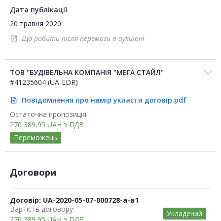
Дата публікації
20 травня 2020
Що робити після перемоги в аукціоні
open_in_new
ТОВ "БУДІВЕЛЬНА КОМПАНІЯ "МЕГА СТАЙЛ"
#41235604 (UA-EDR)
Повідомлення про намір укласти договір.pdf
description
Остаточна пропозиція:
270 389,95
UAH
з ПДВ
Переможець
Договори
Договір: UA-2020-05-07-000728-a-a1
Вартість договору:
Укладений
270 389,95
UAH
з ПДВ