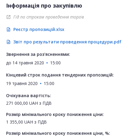
Інформація про закупівлю
Гід по строкам проведення торгів
open_in_new
Реєстр пропозицій.xlsx
description
Звіт про результати проведення процедури.pdf
description
Звернення за роз'ясненнями:
до
14 травня 2020
15:00
Кінцевий строк подання тендерних пропозицій:
19 травня 2020
15:00
Очікувана вартість:
271 000,00
UAH
з ПДВ
Розмір мінімального кроку пониження ціни:
1 355,00
UAH
з ПДВ
Розмір мінімального кроку пониження ціни, %: