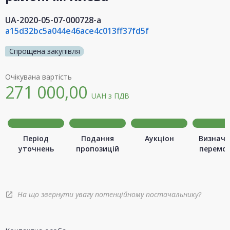
UA-2020-05-07-000728-a
a15d32bc5a044e46ace4c013ff37fd5f
Спрощена закупівля
Очікувана вартість
271 000,00
UAH
з ПДВ
Період
Подання
Аукціон
Визначе
уточнень
пропозицій
перемо
На що звернути увагу потенційному постачальнику?
open_in_new