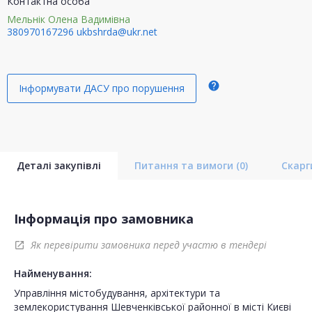
Контактна особа
Мельнік Олена Вадимівна
380970167296
ukbshrda@ukr.net
help
Інформувати ДАСУ про порушення
Деталі закупівлі
Питання та вимоги
(0)
Скар
Інформація про замовника
Як перевірити замовника перед участю в тендері
open_in_new
Найменування:
Управління містобудування, архітектури та
землекористування Шевченківської районної в місті Києві