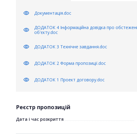
visibility
Документація.doc
ДОДАТОК 4 Інформаційна довідка про обстежен
visibility
об'єкту.doc
visibility
ДОДАТОК 3 Технічне завдання.doc
visibility
ДОДАТОК 2 Форма пропозиції.doc
visibility
ДОДАТОК 1 Проект договору.doc
Реєстр пропозицій
Дата і час розкриття