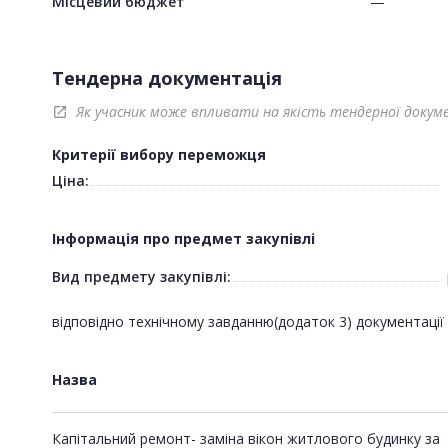
Місцевий бюджет
—
Тендерна документація
Як учасник може впливати на якість тендерної докум
open_in_new
Критерії вибору переможця
Ціна:
Інформація про предмет закупівлі
Вид предмету закупівлі:
відповідно технічному завданню(додаток 3) документації
Назва
Капітальний ремонт- заміна вікон житлового будинку за