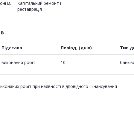
оні м.
Капітальний ремонт і
реставрація
ів
Підстава
Період, (днів)
Тип д
виконання робіт
10
банків
виконаних робіт при наявності відповідного фінансування