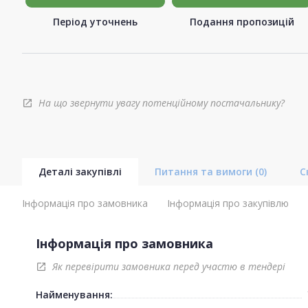
Період уточнень
Подання пропозицій
На що звернути увагу потенційному постачальнику?
open_in_new
Деталі закупівлі
Питання та вимоги
(0)
С
Інформація про замовника
Інформація про закупівлю
Інформація про замовника
Як перевірити замовника перед участю в тендері
open_in_new
Найменування: