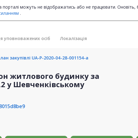
на порталі можуть не відображатись або не працювати. Оновіть, 
силанням
.
я уповноважених осіб
Локалізація
лан закупівлі UA-P-2020-04-28-001154-a
кон житлового будинку за
,2 у Шевченківському
8015d8be9