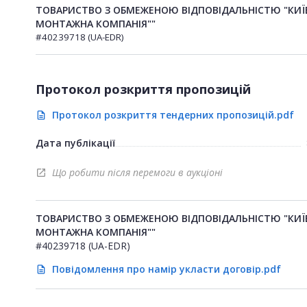
ТОВАРИСТВО З ОБМЕЖЕНОЮ ВІДПОВІДАЛЬНІСТЮ "КИЇ
МОНТАЖНА КОМПАНІЯ""
#40239718 (UA-EDR)
Протокол розкриття пропозицій
Протокол розкриття тендерних пропозицій.pdf
description
Дата публікації
Що робити після перемоги в аукціоні
open_in_new
ТОВАРИСТВО З ОБМЕЖЕНОЮ ВІДПОВІДАЛЬНІСТЮ "КИЇ
МОНТАЖНА КОМПАНІЯ""
#40239718 (UA-EDR)
Повідомлення про намір укласти договір.pdf
description