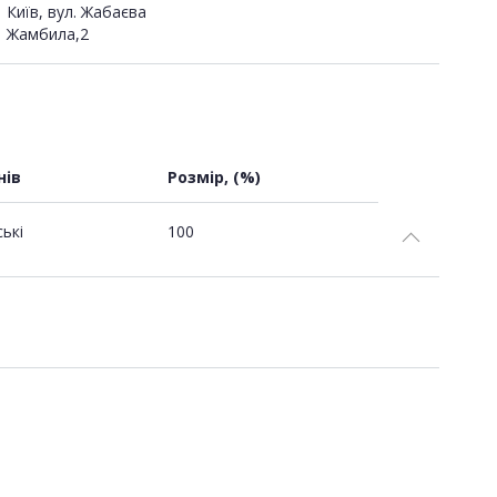
Київ, вул. Жабаєва
Жамбила,2
нів
Розмір, (%)
ські
100