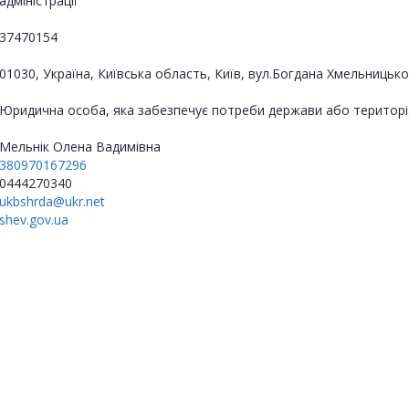
адміністрації
37470154
01030, Україна, Київська область, Київ, вул.Богдана Хмельницько
Юридична особа, яка забезпечує потреби держави або територі
Мельнік Олена Вадимівна
380970167296
0444270340
ukbshrda@ukr.net
shev.gov.ua