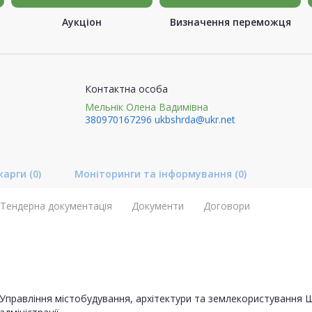
Аукціон
Визначення переможця
Контактна особа
Мельнік Олена Вадимівна
380970167296
ukbshrda@ukr.net
карги
(0)
Моніторинги та інформування
(0)
Тендерна документація
Документи
Договори
Управління містобудування, архітектури та землекористування Ше