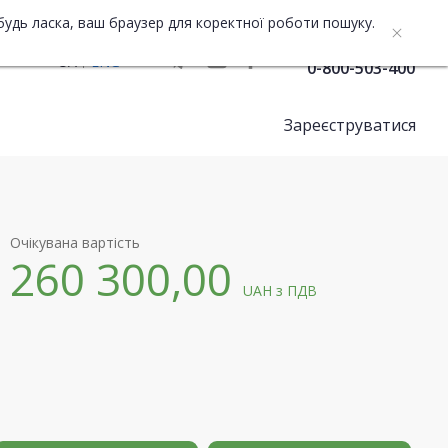
будь ласка, ваш браузер для коректної роботи пошуку.
Служба підтримки
UA
ENG
0-800-503-400
Зареєструватися
Очікувана вартість
260 300,00
UAH
з ПДВ