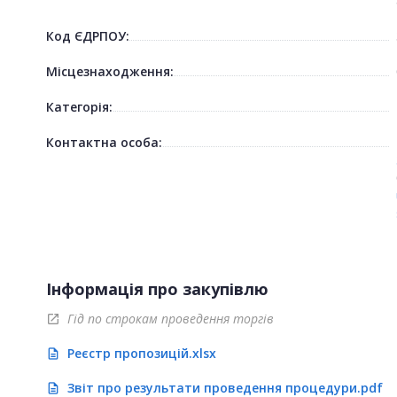
Код ЄДРПОУ:
Місцезнаходження:
Категорія:
Контактна особа:
Інформація про закупівлю
Гід по строкам проведення торгів
open_in_new
Реєстр пропозицій.xlsx
description
Звіт про результати проведення процедури.pdf
description