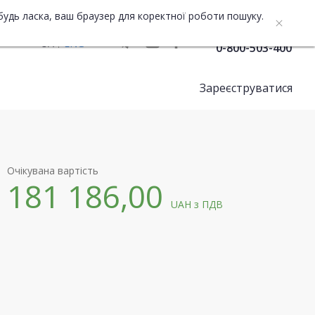
будь ласка, ваш браузер для коректної роботи пошуку.
Служба підтримки
UA
ENG
0-800-503-400
Зареєструватися
Очікувана вартість
181 186,00
UAH
з ПДВ