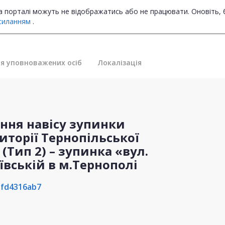
на порталі можуть не відображатись або не працювати. Оновіть, 
силанням
.
я уповноважених осіб
Локалізація
ння навісу зупинки
иторії Тернопільської
(Тип 2) – зупинка «вул.
иївській в м.Тернополі
afd4316ab7