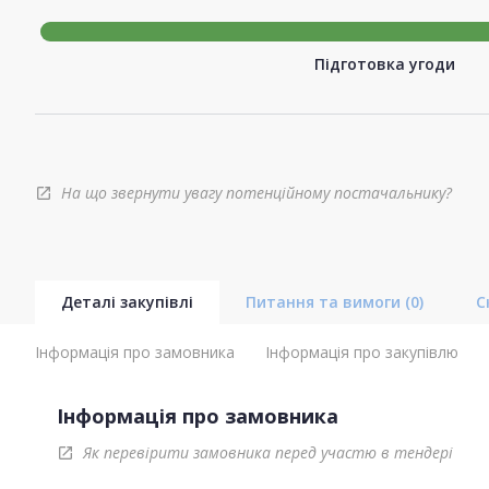
Підготовка угоди
На що звернути увагу потенційному постачальнику?
open_in_new
Деталі закупівлі
Питання та вимоги
(0)
С
Інформація про замовника
Інформація про закупівлю
Інформація про замовника
Як перевірити замовника перед участю в тендері
open_in_new