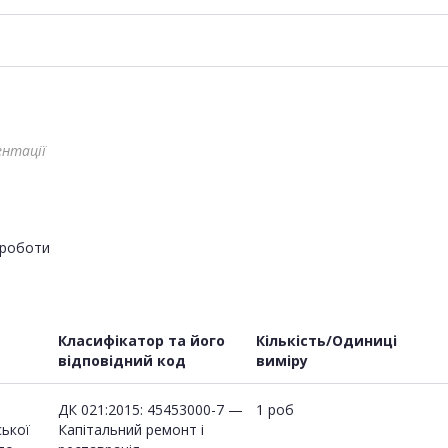
ентації
роботи
Класифікатор та його
Кількість/Одиниці
відповідний код
виміру
ДК 021:2015: 45453000-7 —
1 роб
ської
Капітальний ремонт і