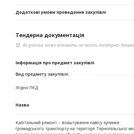
Додаткові умови проведення закупівлі
Тендерна документація
Як учасник може впливати на якість тендерної докум
open_in_new
Інформація про предмет закупівлі
Вид предмету закупівлі:
Згідно ПКД
Назва
Капітальний ремонт – влаштування навісу зупинки
громадського транспорту на території Тернопільської мі