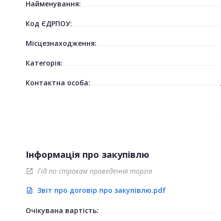
Найменування:
Код ЄДРПОУ:
Місцезнаходження:
Категорія:
Контактна особа:
Інформація про закупівлю
Гід по строкам проведення торгів
open_in_new
Звіт про договір про закупівлю.pdf
description
Очікувана вартість: