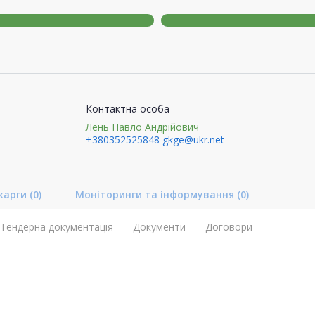
Контактна особа
Лень Павло Андрійович
+380352525848
gkge@ukr.net
карги
(0)
Моніторинги та інформування
(0)
Тендерна документація
Документи
Договори