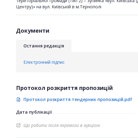
територіальної громади (Тип 2) – зупинка «вул. Київська 
Центру)» на вул. Київській в м.Тернополі
Документи
Остання редакція
Електронний підпис
Протокол розкриття пропозицій
Протокол розкриття тендерних пропозицій.pdf
description
Дата публікації
Що робити після перемоги в аукціоні
open_in_new